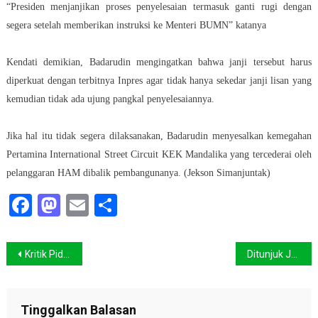
“Presiden menjanjikan proses penyelesaian termasuk ganti rugi dengan
segera setelah memberikan instruksi ke Menteri BUMN” katanya
Kendati demikian, Badarudin mengingatkan bahwa janji tersebut harus
diperkuat dengan terbitnya Inpres agar tidak hanya sekedar janji lisan yang
kemudian tidak ada ujung pangkal penyelesaiannya.
Jika hal itu tidak segera dilaksanakan, Badarudin menyesalkan kemegahan
Pertamina International Street Circuit KEK Mandalika yang tercederai oleh
pelanggaran HAM dibalik pembangunanya. (Jekson Simanjuntak)
Facebook
Mastodon
Email
Share
Navigasi
Kritik Pidato Jokowi, Greenpeace Dipolisikan
Ditunjuk Jadi Kepala BNPB, Ini Janji Suharyanto Untuk Warga Terdampak Bencana
pos
Tinggalkan Balasan