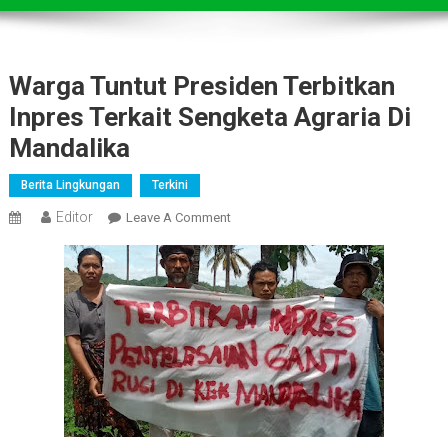
Warga Tuntut Presiden Terbitkan
Inpres Terkait Sengketa Agraria Di
Mandalika
Berita Lingkungan
Terkini
Editor
On
Leave A Comment
Warga
Tuntut
Presiden
Terbitkan
Inpres
Terkait
Sengketa
Agraria
Di
Mandalika