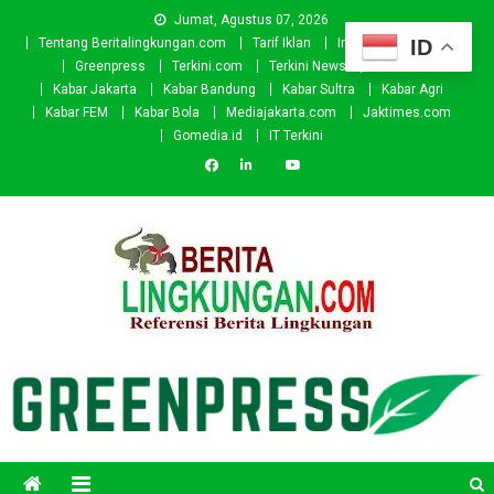
Skip
Jumat, Agustus 07, 2026
to
ID
Tentang Beritalingkungan.com
Tarif Iklan
Investor
Donasi
content
Greenpress
Terkini.com
Terkini News
Kabar.id
Kabar Jakarta
Kabar Bandung
Kabar Sultra
Kabar Agri
Kabar FEM
Kabar Bola
Mediajakarta.com
Jaktimes.com
Gomedia.id
IT Terkini
Beritalingkungan.com
Situs Berita Lingkungan Indonesia