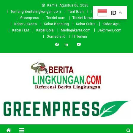
Skip
Kamis, Agustus 06, 2026
to
ID
Tentang Beritalingkungan.com
Tarif Iklan
Investor
Donasi
content
Greenpress
Terkini.com
Terkini News
Kabar.id
Kabar Jakarta
Kabar Bandung
Kabar Sultra
Kabar Agri
Kabar FEM
Kabar Bola
Mediajakarta.com
Jaktimes.com
Gomedia.id
IT Terkini
Beritalingkungan.com
Situs Berita Lingkungan Indonesia