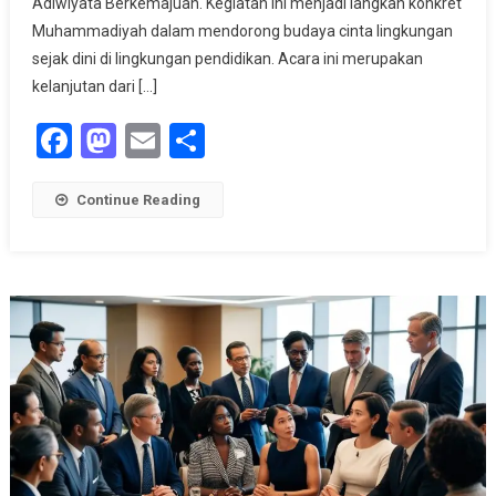
Adiwiyata Berkemajuan. Kegiatan ini menjadi langkah konkret
Adiwiyata
Muhammadiyah dalam mendorong budaya cinta lingkungan
Berkemajuan
sejak dini di lingkungan pendidikan. Acara ini merupakan
kelanjutan dari […]
Facebook
Mastodon
Email
Share
Continue Reading