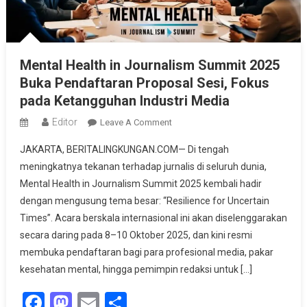
Mental Health in Journalism Summit 2025
Buka Pendaftaran Proposal Sesi, Fokus
pada Ketangguhan Industri Media
Editor
On
Leave A Comment
Mental
JAKARTA, BERITALINGKUNGAN.COM— Di tengah
Health
meningkatnya tekanan terhadap jurnalis di seluruh dunia,
In
Mental Health in Journalism Summit 2025 kembali hadir
Journalism
dengan mengusung tema besar: “Resilience for Uncertain
Summit
2025
Times”. Acara berskala internasional ini akan diselenggarakan
Buka
secara daring pada 8–10 Oktober 2025, dan kini resmi
Pendaftaran
membuka pendaftaran bagi para profesional media, pakar
Proposal
kesehatan mental, hingga pemimpin redaksi untuk […]
Sesi,
Facebook
Mastodon
Email
Share
Fokus