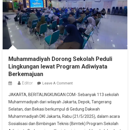
Muhammadiyah Dorong Sekolah Peduli
Lingkungan lewat Program Adiwiyata
Berkemajuan
Editor
On
Leave A Comment
Muhammadiyah
JAKARTA, BERITALINGKUNGAN.COM- Sebanyak 113 sekolah
Dorong
Muhammadiyah dari wilayah Jakarta, Depok, Tangerang
Sekolah
Selatan, dan Bekasi berkumpul di Gedung Dakwah
Peduli
Muhammadiyah DKI Jakarta, Rabu (21/5/2025), dalam acara
Lingkungan
Lewat
Sosialisasi dan Bimbingan Teknis (Bimtek) Program Sekolah
Program