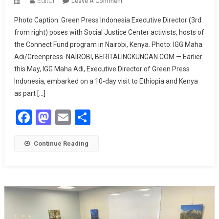
Editor
On
Leave A Comment
Green
Photo Caption: Green Press Indonesia Executive Director (3rd
Press
from right) poses with Social Justice Center activists, hosts of
Indonesia
the Connect Fund program in Nairobi, Kenya. Photo: IGG Maha
Highlights
Adi/Greenpress. NAIROBI, BERITALINGKUNGAN.COM — Earlier
Climate
Disinformation
this May, IGG Maha Adi, Executive Director of Green Press
During
Indonesia, embarked on a 10-day visit to Ethiopia and Kenya
Visit
as part […]
To
Facebook
Mastodon
Email
Share
African
Journalists
Continue Reading