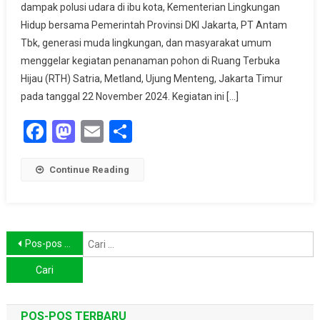
dampak polusi udara di ibu kota, Kementerian Lingkungan
Di
Hidup bersama Pemerintah Provinsi DKI Jakarta, PT Antam
Jakarta,
Upaya
Tbk, generasi muda lingkungan, dan masyarakat umum
Kolektif
menggelar kegiatan penanaman pohon di Ruang Terbuka
Untuk
Hijau (RTH) Satria, Metland, Ujung Menteng, Jakarta Timur
Lingkungan
pada tanggal 22 November 2024. Kegiatan ini […]
Yang
Facebook
Mastodon
Email
Share
Lebih
Hijau
Continue Reading
Navigasi
C
Pos-pos lama
u
pos
POS-POS TERBARU