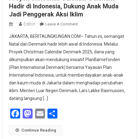
Hadir di Indonesia, Dukung Anak Muda
Jadi Penggerak Aksi Iklim
Editor
On
Leave A Comment
Proyek
JAKARTA, BERITALINGKUNGAN.COM– Tahun ini, semangat
Christmas
Natal dari Denmark hadir lebih awal di Indonesia. Melalui
Calendar
Proyek Christmas Calendar Denmark 2025, dana yang
Denmark
dikumpulkan akan mendukung inisiatif PlanBørnefonden
Hadir
Di
(Plan International Denmark) bersama Yayasan Plan
Indonesia,
International Indonesia, untuk memberdayakan anak-anak
Dukung
dan kaum muda di Jakarta dalam menghadapi perubahan
Anak
iklim. Menteri Luar Negeri Denmark, Lars Løkke Rasmussen,
Muda
datang langsung […]
Jadi
Penggerak
Facebook
Mastodon
Email
Share
Aksi
Iklim
Continue Reading