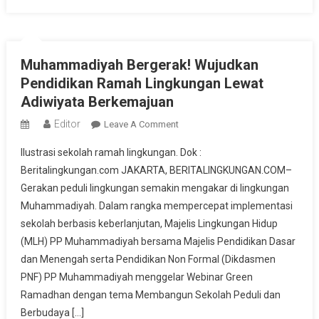
Muhammadiyah Bergerak! Wujudkan
Pendidikan Ramah Lingkungan Lewat
Adiwiyata Berkemajuan
Editor
On
Leave A Comment
Muhammadiyah
Ilustrasi sekolah ramah lingkungan. Dok :
Bergerak!
Beritalingkungan.com JAKARTA, BERITALINGKUNGAN.COM–
Wujudkan
Gerakan peduli lingkungan semakin mengakar di lingkungan
Pendidikan
Muhammadiyah. Dalam rangka mempercepat implementasi
Ramah
Lingkungan
sekolah berbasis keberlanjutan, Majelis Lingkungan Hidup
Lewat
(MLH) PP Muhammadiyah bersama Majelis Pendidikan Dasar
Adiwiyata
dan Menengah serta Pendidikan Non Formal (Dikdasmen
Berkemajuan
PNF) PP Muhammadiyah menggelar Webinar Green
Ramadhan dengan tema Membangun Sekolah Peduli dan
Berbudaya […]