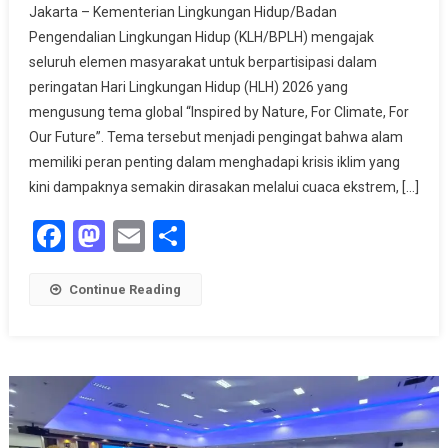
Jakarta – Kementerian Lingkungan Hidup/Badan
Luncurkan
Pengendalian Lingkungan Hidup (KLH/BPLH) mengajak
Gerakan
seluruh elemen masyarakat untuk berpartisipasi dalam
Indonesia
peringatan Hari Lingkungan Hidup (HLH) 2026 yang
ASRI
mengusung tema global “Inspired by Nature, For Climate, For
Our Future”. Tema tersebut menjadi pengingat bahwa alam
memiliki peran penting dalam menghadapi krisis iklim yang
kini dampaknya semakin dirasakan melalui cuaca ekstrem, […]
Facebook
Mastodon
Email
Share
Continue Reading