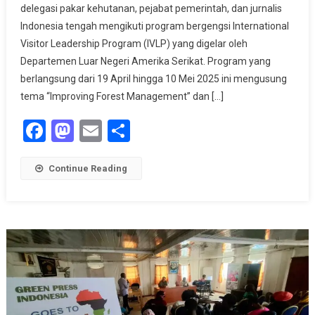
delegasi pakar kehutanan, pejabat pemerintah, dan jurnalis
Belajar
Indonesia tengah mengikuti program bergengsi International
Dari
Amerika
Visitor Leadership Program (IVLP) yang digelar oleh
Serikat,
Departemen Luar Negeri Amerika Serikat. Program yang
Dorong
berlangsung dari 19 April hingga 10 Mei 2025 ini mengusung
Pengelolaan
tema “Improving Forest Management” dan […]
Hutan
Facebook
Mastodon
Email
Share
Berkelanjutan
Continue Reading