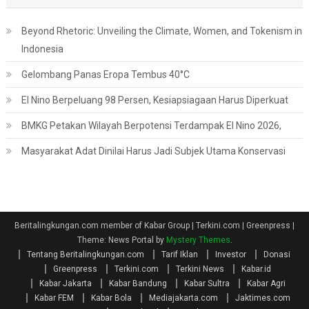
Beyond Rhetoric: Unveiling the Climate, Women, and Tokenism in
Indonesia
Gelombang Panas Eropa Tembus 40°C
El Nino Berpeluang 98 Persen, Kesiapsiagaan Harus Diperkuat
BMKG Petakan Wilayah Berpotensi Terdampak El Nino 2026,
Masyarakat Adat Dinilai Harus Jadi Subjek Utama Konservasi
Beritalingkungan.com member of Kabar Group | Terkini.com | Greenpress
|
Theme: News Portal by
Mystery Themes
.
Tentang Beritalingkungan.com
Tarif Iklan
Investor
Donasi
Greenpress
Terkini.com
Terkini News
Kabar.id
Kabar Jakarta
Kabar Bandung
Kabar Sultra
Kabar Agri
Kabar FEM
Kabar Bola
Mediajakarta.com
Jaktimes.com