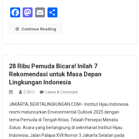
Facebook
Mastodon
Email
Share
Continue Reading
28 Ribu Pemuda Bicara! Inilah 7
Rekomendasi untuk Masa Depan
Lingkungan Indonesia
Editor
On
Leave A Comment
28
JAKARTA, BERITALINGKUNGAN.COM– Institut Hijau Indonesia
Ribu
resmi meluncurkan Environmental Outlook 2025 dengan
Pemuda
tema Pemuda di Tengah Krisis; Telaah Persepsi Menata
Bicara!
Solusi. Acara yang berlangsung di sekretariat Institut Hijau
Inilah
7
Indonesia, Jalan Palapa XVII Nomor 3 Jakarta Selatan pada