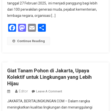
Rekomendasi
tanggal 27 Februari 2025, ini menjadi panggung bagi lebih
Untuk
dari 100 perwakilan generasi muda, pejabat kementerian,
Masa
lembaga negara, organisasi […]
Depan
Facebook
Mastodon
Email
Share
Lingkungan
Indonesia
Continue Reading
Giat Tanam Pohon di Jakarta, Upaya
Kolektif untuk Lingkungan yang Lebih
Hijau
Editor
On
Leave A Comment
Giat
JAKARTA, BERITALINGKUNGAN.COM – Dalam rangka
Tanam
meningkatkan kualitas lingkungan dan menanggulangi
Pohon