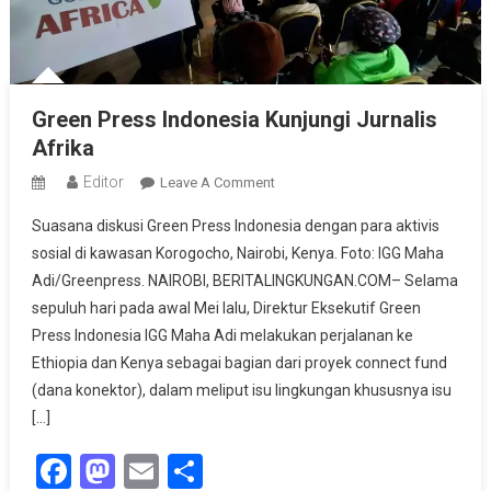
Green Press Indonesia Kunjungi Jurnalis
Afrika
Editor
On
Leave A Comment
Green
Suasana diskusi Green Press Indonesia dengan para aktivis
Press
sosial di kawasan Korogocho, Nairobi, Kenya. Foto: IGG Maha
Indonesia
Adi/Greenpress. NAIROBI, BERITALINGKUNGAN.COM– Selama
Kunjungi
sepuluh hari pada awal Mei lalu, Direktur Eksekutif Green
Jurnalis
Afrika
Press Indonesia IGG Maha Adi melakukan perjalanan ke
Ethiopia dan Kenya sebagai bagian dari proyek connect fund
(dana konektor), dalam meliput isu lingkungan khususnya isu
[…]
Facebook
Mastodon
Email
Share