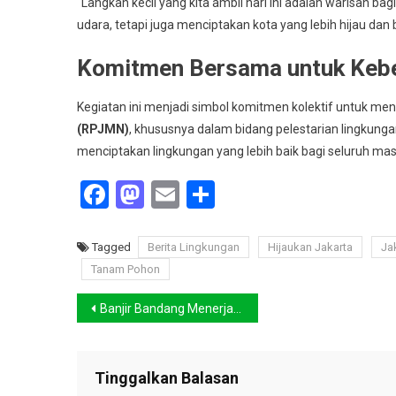
“Langkah kecil yang kita ambil hari ini adalah warisan 
udara, tetapi juga menciptakan kota yang lebih hijau dan
Komitmen Bersama untuk Kebe
Kegiatan ini menjadi simbol komitmen kolektif untuk me
(RPJMN)
, khususnya dalam bidang pelestarian lingkungan
menciptakan lingkungan yang lebih baik bagi seluruh mas
Facebook
Mastodon
Email
Share
Tagged
Berita Lingkungan
Hijaukan Jakarta
Ja
Tanam Pohon
Navigasi
Banjir Bandang Menerjang Deli Serdang, Empat Warga Meninggal, Dua Hilang
pos
Tinggalkan Balasan