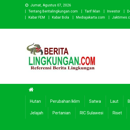
Skip
Jumat, Agustus 07, 2026
to
Tentang Beritalingkungan.com
Tarif Iklan
Investor
D
content
Kabar FEM
Kabar Bola
Mediajakarta.com
Jaktimes.
Beritalingkungan.com
Situs Berita Lingkungan Indonesia
Hutan
Perubahan Iklim
Satwa
Laut
B
Jelajah
Pertanian
RIC Sulawesi
Riset