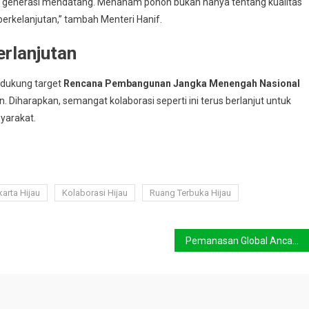
bagi generasi mendatang. Menanam pohon bukan hanya tentang kualitas
 berkelanjutan,” tambah Menteri Hanif.
rlanjutan
ndukung target
Rencana Pembangunan Jangka Menengah Nasional
. Diharapkan, semangat kolaborasi seperti ini terus berlanjut untuk
yarakat.
karta Hijau
Kolaborasi Hijau
Ruang Terbuka Hijau
Pemanasan Global Ancam Gletser Patagonia, Solusinya Ada di Emisi