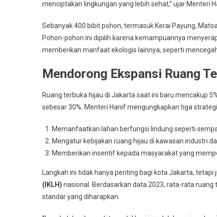
Hijau
menciptakan lingkungan yang lebih sehat,” ujar Menteri H
Sebanyak 400 bibit pohon, termasuk Kerai Payung, Matoa
Pohon-pohon ini dipilih karena kemampuannya menyerap 
memberikan manfaat ekologis lainnya, seperti mencegah
Mendorong Ekspansi Ruang Te
Ruang terbuka hijau di Jakarta saat ini baru mencakup 5% d
sebesar 30%. Menteri Hanif mengungkapkan tiga strate
Memanfaatkan lahan berfungsi lindung seperti semp
Mengatur kebijakan ruang hijau di kawasan industri 
Memberikan insentif kepada masyarakat yang memper
Langkah ini tidak hanya penting bagi kota Jakarta, tet
(IKLH)
nasional. Berdasarkan data 2023, rata-rata ruang 
standar yang diharapkan.