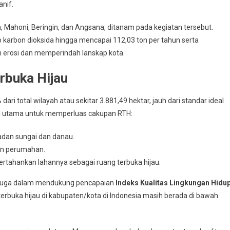
anif.
, Mahoni, Beringin, dan Angsana, ditanam pada kegiatan tersebut.
karbon dioksida hingga mencapai 112,03 ton per tahun serta
 erosi dan memperindah lanskap kota.
rbuka Hijau
ari total wilayah atau sekitar 3.881,49 hektar, jauh dari standar ideal
gi utama untuk memperluas cakupan RTH:
adan sungai dan danau.
dan perumahan.
tahankan lahannya sebagai ruang terbuka hijau.
api juga dalam mendukung pencapaian
Indeks Kualitas Lingkungan Hidu
terbuka hijau di kabupaten/kota di Indonesia masih berada di bawah