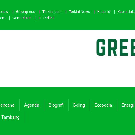
onasi
Greenpress
Terkini.com
Terkini News
Kabar.id
Kabar Jak
com
Gomedia.id
IT Terkini
encana
Agenda
Biografi
Boling
Ecopedia
Energi
Tambang