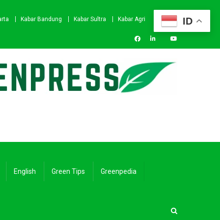
ID
arta
Kabar Bandung
Kabar Sultra
Kabar Agri
English
Green Tips
Greenpedia