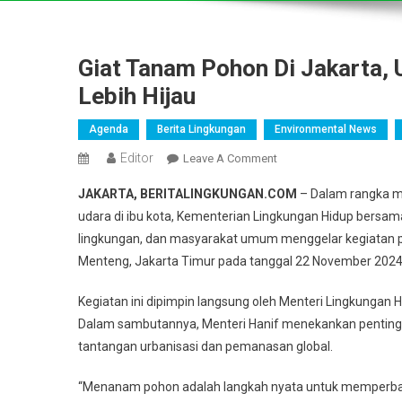
Giat Tanam Pohon Di Jakarta, 
Lebih Hijau
Agenda
Berita Lingkungan
Environmental News
Editor
On
Leave A Comment
Giat
JAKARTA, BERITALINGKUNGAN.COM
– Dalam rangka m
Tanam
udara di ibu kota, Kementerian Lingkungan Hidup bersam
Pohon
lingkungan, dan masyarakat umum menggelar kegiatan pe
Di
Menteng, Jakarta Timur pada tanggal 22 November 2024
Jakarta,
Upaya
Kegiatan ini dipimpin langsung oleh Menteri Lingkungan H
Kolektif
Untuk
Dalam sambutannya, Menteri Hanif menekankan penting
Lingkungan
tantangan urbanisasi dan pemanasan global.
Yang
Lebih
“Menanam pohon adalah langkah nyata untuk memperbaiki