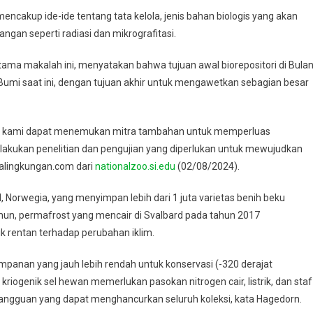
ncakup ide-ide tentang tata kelola, jenis bahan biologis yang akan
gan seperti radiasi dan mikrografitasi.
 utama makalah ini, menyatakan bahwa tujuan awal biorepositori di Bula
Bumi saat ini, dengan tujuan akhir untuk mengawetkan sebagian besar
ok kami dapat menemukan mitra tambahan untuk memperluas
kukan penelitian dan pengujian yang diperlukan untuk mewujudkan
italingkungan.com dari
nationalzoo.si.edu
(02/08/2024).
rd, Norwegia, yang menyimpan lebih dari 1 juta varietas benih beku
n, permafrost yang mencair di Svalbard pada tahun 2017
 rentan terhadap perubahan iklim.
panan yang jauh lebih rendah untuk konservasi (-320 derajat
 kriogenik sel hewan memerlukan pasokan nitrogen cair, listrik, dan staf
gangguan yang dapat menghancurkan seluruh koleksi, kata Hagedorn.