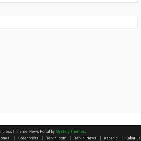
eenpress
|
Theme: News Portal by
Mystery Themes
.
Donasi
Greenpress
Terkini.com
Terkini News
Kabar.id
Kabar Ja