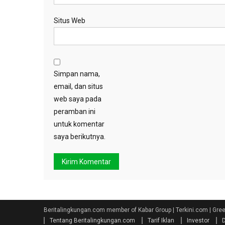
Situs Web
Simpan nama,
email, dan situs
web saya pada
peramban ini
untuk komentar
saya berikutnya.
Beritalingkungan.com member of Kabar Group | Terkini.com | Gr
Tentang Beritalingkungan.com
Tarif Iklan
Investor