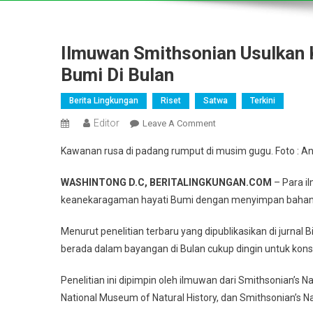
Ilmuwan Smithsonian Usulkan
Bumi Di Bulan
Berita Lingkungan
Riset
Satwa
Terkini
Editor
On
Leave A Comment
Ilmuwan
Kawanan rusa di padang rumput di musim gugu. Foto :
An
Smithsonian
Usulkan
WASHINTONG D.C, BERITALINGKUNGAN.COM
– Para i
Konservasi
keanekaragaman hayati Bumi dengan menyimpan bahan bi
Keanekaragaman
Hayati
Menurut penelitian terbaru yang dipublikasikan di jurna
Bumi
berada dalam bayangan di Bulan cukup dingin untuk konser
Di
Bulan
Penelitian ini dipimpin oleh ilmuwan dari Smithsonian’s N
National Museum of Natural History, dan Smithsonian’s 