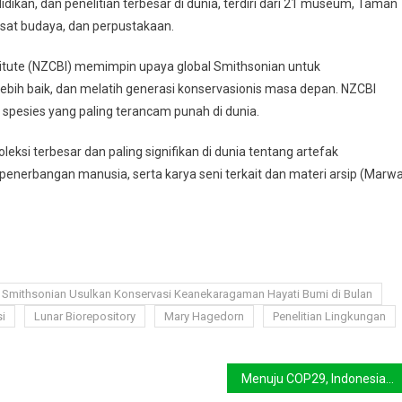
an, dan penelitian terbesar di dunia, terdiri dari 21 museum, Taman
 pusat budaya, dan perpustakaan.
stitute (NZCBI) memimpin upaya global Smithsonian untuk
ih baik, dan melatih generasi konservasionis masa depan. NZCBI
spesies yang paling terancam punah di dunia.
eksi terbesar dan paling signifikan di dunia tentang artefak
nerbangan manusia, serta karya seni terkait dan materi arsip (Marw
 Smithsonian Usulkan Konservasi Keanekaragaman Hayati Bumi di Bulan
si
Lunar Biorepository
Mary Hagedorn
Penelitian Lingkungan
Menuju COP29, Indonesia Tekankan Ambisi dan Pendanaan untuk Masa Depan Hijau