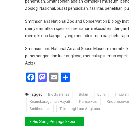
penemuan. Smithsonian adalah kompleks museum, pendidik
Zoologi Nasional, pusat pendidikan, fasilitas penelitian,
Smithsonian’s National Zoo and Conservation Biology In
menyelamatkan spesies, memahami ekosistem dengan leb
memiliki dua kampus yang menjadi rumah bagi beberapa 
Smithsonian’s National Air and Space Museum memiliki kol
penerbangan dan luar angkasa, mencakup semua aspek pe
Aziz)
Facebook
Mastodon
Email
Share
Tagged
Biodiversitas
Bulan
Bumi
Ilmuwan
Keanekaragaman Hayati
Konservasi
Kriopreserva
Smithsonian
Teknologi Luar Angkasa
Navigasi
Hiu Sang Penjaga Ekosistem, Namun Paling Terdampak Aktivitas Perikanan