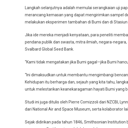
Langkah selanjutnya adalah memulai serangkaian uji papa
merancang kemasan yang dapat mengirimkan sampel den
melakukan eksperimen tambahan di Bumi dan di Stasiun 
Jika ide mereka menjadi kenyataan, para peneliti memba
pendana publik dan swasta, mitra ilmiah, negara-negara,
Svalbard Global Seed Bank.
“Kami tidak mengatakan jika Bumi gagal—jika Bumi hancur s
“Ini dimaksudkan untuk membantu mengimbangi bencana 
Kehidupan itu berharga dan, sejauh yang kita tahu, langk
untuk melestarikan keanekaragaman hayati Bumi yang be
Studi ini juga ditulis oleh Pierre Comizzoli dari NZCBI, L
dari National Air and Space Museum, serta kolaborator lain
Sejak didirikan pada tahun 1846, Smithsonian Instituti