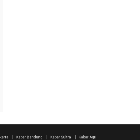
karta
Kabar Bandung
Kabar Sultra
Kabar Agri