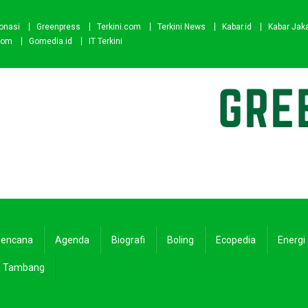
onasi
Greenpress
Terkini.com
Terkini News
Kabar.id
Kabar Jak
com
Gomedia.id
IT Terkini
encana
Agenda
Biografi
Boling
Ecopedia
Energi
Tambang