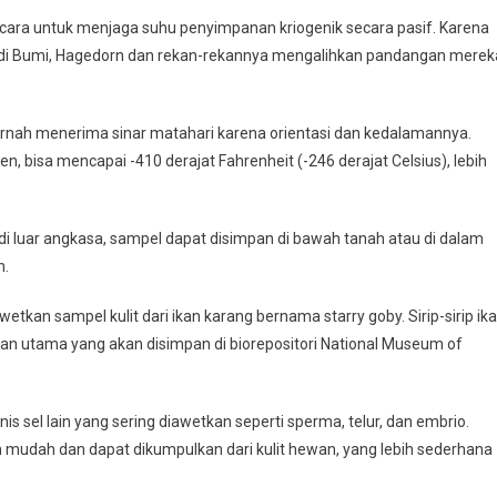
cara untuk menjaga suhu penyimpanan kriogenik secara pasif. Karena
mi di Bumi, Hagedorn dan rekan-rekannya mengalihkan pandangan merek
ernah menerima sinar matahari karena orientasi dan kedalamannya.
 bisa mencapai -410 derajat Fahrenheit (-246 derajat Celsius), lebih
di luar angkasa, sampel dapat disimpan di bawah tanah atau di dalam
n.
gawetkan sampel kulit dari ikan karang bernama starry goby. Sirip-sirip ik
bahan utama yang akan disimpan di biorepositori National Museum of
s sel lain yang sering diawetkan seperti sperma, telur, dan embrio.
n mudah dan dapat dikumpulkan dari kulit hewan, yang lebih sederhana