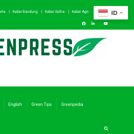
ID
arta
Kabar Bandung
Kabar Sultra
Kabar Agri
English
Green Tips
Greenpedia