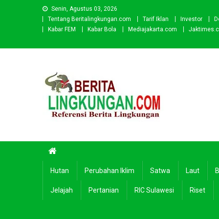
Skip
Senin, Agustus 03, 2026
to
Tentang Beritalingkungan.com
Tarif Iklan
Investor
D
content
Kabar FEM
Kabar Bola
Mediajakarta.com
Jaktimes.
Beritalingkungan.com
Situs Berita Lingkungan Indonesia
Hutan
Perubahan Iklim
Satwa
Laut
B
Jelajah
Pertanian
RIC Sulawesi
Riset