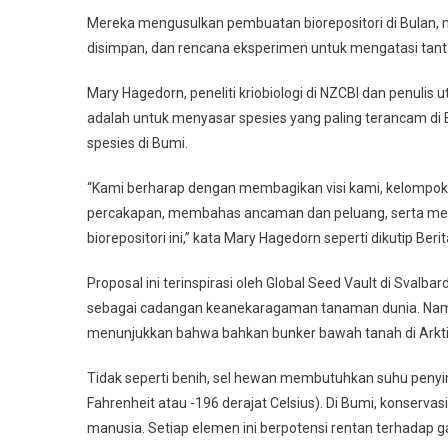
Mereka mengusulkan pembuatan biorepositori di Bulan, me
disimpan, dan rencana eksperimen untuk mengatasi tantan
Mary Hagedorn, peneliti kriobiologi di NZCBI dan penulis
adalah untuk menyasar spesies yang paling terancam di 
spesies di Bumi.
“Kami berharap dengan membagikan visi kami, kelomp
percakapan, membahas ancaman dan peluang, serta mela
biorepositori ini,” kata Mary Hagedorn seperti dikutip Ber
Proposal ini terinspirasi oleh Global Seed Vault di Svalba
sebagai cadangan keanekaragaman tanaman dunia. Namu
menunjukkan bahwa bahkan bunker bawah tanah di Arktik
Tidak seperti benih, sel hewan membutuhkan suhu penyim
Fahrenheit atau -196 derajat Celsius). Di Bumi, konservasi
manusia. Setiap elemen ini berpotensi rentan terhadap 