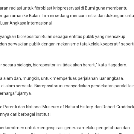
ran radiasi untuk fibroblast kriopreservasi di Bumi guna membantu
gan aman ke Bulan. Tim ini sedang mencari mitra dan dukungan unt
Luar Angkasa Internasional.
yangkan biorepositori Bulan sebagai entitas publik yang mencakup
 dan perwakilan publik dengan mekanisme tata kelola kooperatif sepert
ecara biologis, biorepositori ini tidak akan berarti,” kata Hagedorn.
alam dan, mungkin, untuk memperluas perjalanan luar angkasa.
a di alam semesta. Biorepositori ini menyediakan pendekatan paralel lai
rharga.”ujarnya.
ynne Parenti dari National Museum of Natural History, dan Robert Craddoc
nya dari berbagai institusi.
on berkomitmen untuk menginspirasi generasi melalui pengetahuan dan