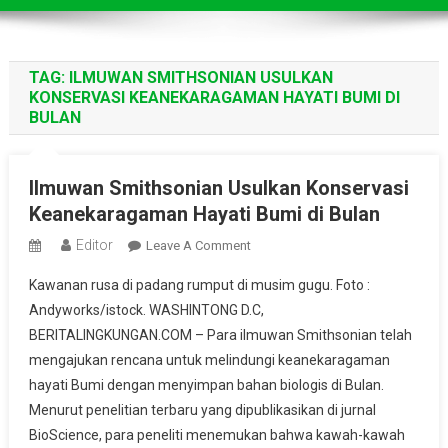
TAG:
ILMUWAN SMITHSONIAN USULKAN
KONSERVASI KEANEKARAGAMAN HAYATI BUMI DI
BULAN
Ilmuwan Smithsonian Usulkan Konservasi
Keanekaragaman Hayati Bumi di Bulan
Editor
On
Leave A Comment
Ilmuwan
Kawanan rusa di padang rumput di musim gugu. Foto :
Smithsonian
Andyworks/istock. WASHINTONG D.C,
Usulkan
BERITALINGKUNGAN.COM – Para ilmuwan Smithsonian telah
Konservasi
mengajukan rencana untuk melindungi keanekaragaman
Keanekaragaman
Hayati
hayati Bumi dengan menyimpan bahan biologis di Bulan.
Bumi
Menurut penelitian terbaru yang dipublikasikan di jurnal
Di
BioScience, para peneliti menemukan bahwa kawah-kawah