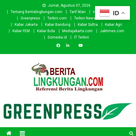
Skip
Jumat, Agustus 07, 2026
to
ID
Tentang Beritalingkungan.com
Tarif Iklan
Investor
Donasi
content
Greenpress
Terkini.com
Terkini News
Kabar.id
Kabar Jakarta
Kabar Bandung
Kabar Sultra
Kabar Agri
Kabar FEM
Kabar Bola
Mediajakarta.com
Jaktimes.com
Gomedia.id
IT Terkini
Beritalingkungan.com
Situs Berita Lingkungan Indonesia