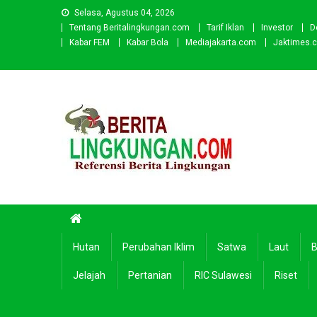
Skip
Selasa, Agustus 04, 2026
to
Tentang Beritalingkungan.com
Tarif Iklan
Investor
D
content
Kabar FEM
Kabar Bola
Mediajakarta.com
Jaktimes.
Beritalingkungan.com
Situs Berita Lingkungan Indonesia
Hutan
Perubahan Iklim
Satwa
Laut
B
Jelajah
Pertanian
RIC Sulawesi
Riset