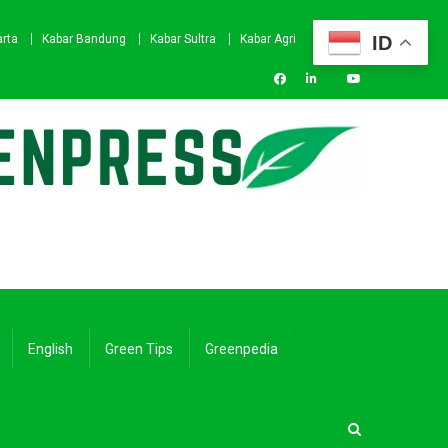
ID
arta
Kabar Bandung
Kabar Sultra
Kabar Agri
English
Green Tips
Greenpedia