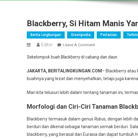
Blackberry, Si Hitam Manis Ya
Berita Lingkungan
Greenpedia
Pertanian
Terkini
Editor
On
Leave A Comment
Blackberry,
Sekelompok buah Blackberry di cabang dan daun.
Si
Hitam
JAKARTA, BERITALINGKUNGAN.COM
– Blackberry atau
Manis
buahnya yang lezat dan menyehatkan, tetapi juga karen
Yang
Kaya
Mari kita telusuri lebih dalam tentang tanaman ini, ter
Nutrisi
Dan
Morfologi dan Ciri-Ciri Tanaman Blackb
Peluang
Bisnis
Blackberry termasuk dalam genus
Rubus
, dengan lebih d
berduri dan dikenal sebagai tanaman semak berduri. Sala
blackberry, yang berasal dari Eurasia dan dapat tumbuh 