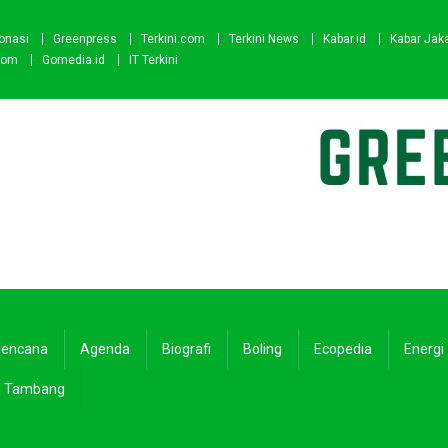
onasi
Greenpress
Terkini.com
Terkini News
Kabar.id
Kabar Jak
com
Gomedia.id
IT Terkini
encana
Agenda
Biografi
Boling
Ecopedia
Energi
Tambang