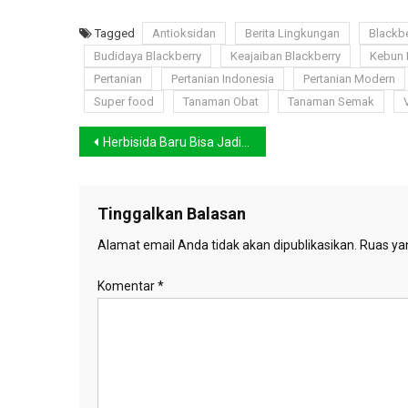
Tagged
Antioksidan
Berita Lingkungan
Blackbe
Budidaya Blackberry
Keajaiban Blackberry
Kebun
Pertanian
Pertanian Indonesia
Pertanian Modern
Super food
Tanaman Obat
Tanaman Semak
Navigasi
Herbisida Baru Bisa Jadi Solusi untuk Pertanian Blackberry di 2025
pos
Tinggalkan Balasan
Alamat email Anda tidak akan dipublikasikan.
Ruas yan
Komentar
*