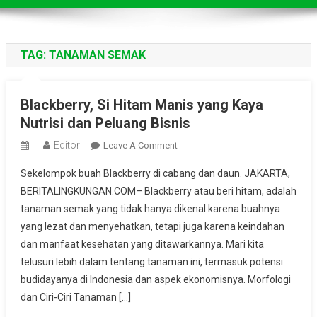
TAG:
TANAMAN SEMAK
Blackberry, Si Hitam Manis yang Kaya
Nutrisi dan Peluang Bisnis
Editor
On
Leave A Comment
Blackberry,
Sekelompok buah Blackberry di cabang dan daun. JAKARTA,
Si
BERITALINGKUNGAN.COM– Blackberry atau beri hitam, adalah
Hitam
tanaman semak yang tidak hanya dikenal karena buahnya
Manis
yang lezat dan menyehatkan, tetapi juga karena keindahan
Yang
Kaya
dan manfaat kesehatan yang ditawarkannya. Mari kita
Nutrisi
telusuri lebih dalam tentang tanaman ini, termasuk potensi
Dan
budidayanya di Indonesia dan aspek ekonomisnya. Morfologi
Peluang
dan Ciri-Ciri Tanaman […]
Bisnis