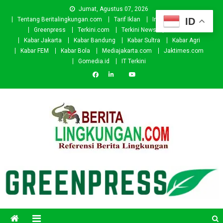
Skip
Jumat, Agustus 07, 2026
to
ID
Tentang Beritalingkungan.com
Tarif Iklan
Investor
Donasi
content
Greenpress
Terkini.com
Terkini News
Kabar.id
Kabar Jakarta
Kabar Bandung
Kabar Sultra
Kabar Agri
Kabar FEM
Kabar Bola
Mediajakarta.com
Jaktimes.com
Gomedia.id
IT Terkini
Beritalingkungan.com
Situs Berita Lingkungan Indonesia