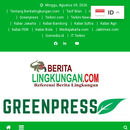
Skip
Minggu, Agustus 09, 2026
to
ID
Tentang Beritalingkungan.com
Tarif Iklan
Investor
Donasi
content
Greenpress
Terkini.com
Terkini News
Kabar.id
Kabar Jakarta
Kabar Bandung
Kabar Sultra
Kabar Agri
Kabar FEM
Kabar Bola
Mediajakarta.com
Jaktimes.com
Gomedia.id
IT Terkini
Beritalingkungan.com
Situs Berita Lingkungan Indonesia