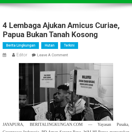
4 Lembaga Ajukan Amicus Curiae,
Papua Bukan Tanah Kosong
Berita Lingkungan
Hutan
Terkini
Editor
On
Leave A Comment
4
Lembaga
Ajukan
Amicus
Curiae,
Papua
Bukan
Tanah
Kosong
JAYAPURA, BERITALINGKUNGAN.COM — Yayasan Pusaka,