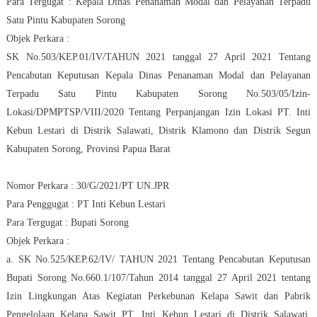
Para Tergugat : Kepala Dinas Penanaman Modal dan Pelayanan Terpadu
Satu Pintu Kabupaten Sorong
Objek Perkara :
SK No.503/KEP.01/IV/TAHUN 2021 tanggal 27 April 2021 Tentang
Pencabutan Keputusan Kepala Dinas Penanaman Modal dan Pelayanan
Terpadu Satu Pintu Kabupaten Sorong No.503/05/Izin-
Lokasi/DPMPTSP/VIII/2020 Tentang Perpanjangan Izin Lokasi PT. Inti
Kebun Lestari di Distrik Salawati, Distrik Klamono dan Distrik Segun
Kabupaten Sorong, Provinsi Papua Barat
Nomor Perkara : 30/G/2021/PT UN.JPR
Para Penggugat : PT Inti Kebun Lestari
Para Tergugat : Bupati Sorong
Objek Perkara :
a. SK No.525/KEP.62/IV/ TAHUN 2021 Tentang Pencabutan Keputusan
Bupati Sorong No.660.1/107/Tahun 2014 tanggal 27 April 2021 tentang
Izin Lingkungan Atas Kegiatan Perkebunan Kelapa Sawit dan Pabrik
Pengelolaan Kelapa Sawit PT. Inti Kebun Lestari di Distrik Salawati,