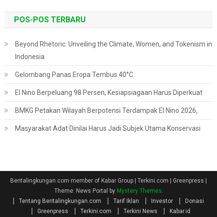
POS-POS TERBARU
Beyond Rhetoric: Unveiling the Climate, Women, and Tokenism in
Indonesia
Gelombang Panas Eropa Tembus 40°C
El Nino Berpeluang 98 Persen, Kesiapsiagaan Harus Diperkuat
BMKG Petakan Wilayah Berpotensi Terdampak El Nino 2026,
Masyarakat Adat Dinilai Harus Jadi Subjek Utama Konservasi
Beritalingkungan.com member of Kabar Group | Terkini.com | Greenpress
|
Theme: News Portal by
Mystery Themes
.
Tentang Beritalingkungan.com
Tarif Iklan
Investor
Donasi
Greenpress
Terkini.com
Terkini News
Kabar.id