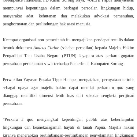
Greenpeace Indonesia, PD Aman Sorong Raya, WALHI Papua menyatakan
mempunyai kepentingan dalam berbagai persoalan lingkungan hidup,
masyarakat adat, kehutanan dan melakukan advokasi pemenuhan,
penghormatan dan perlindungan hak asasi manusia.
Keempat organisasi non pemerintah itu mengajukan pendapat tertulis dalam
bentuk dokumen
Amicus Curiae
(sahabat peradilan) kepada Majelis Hakim
Pengadilan Tata Usaha Negara (PTUN) Jayapura atas perkara gugatan
perusahaan
perkebunan sawit
terhadap Pemerintah Kabupaten Sorong.
Perwakilan Yayasan Pusaka Tigor Hutapea mengatakan, pernyataan tertulis
sebagai upaya agar majelis hakim dapat menilai perkara
a quo
yang
dianggap memiliki dimensi lebih luas dari sekedar sengketa perijinan
perusahaan.
“Perkara a quo menyangkut kepentingan publik atas keberlanjutan
lingkungan dan keanekaragaman hayati di tanah Papua. Majelis hakim
kiranya menerapkan pertimbangan-pertimbangan penyelamatan lingkungan