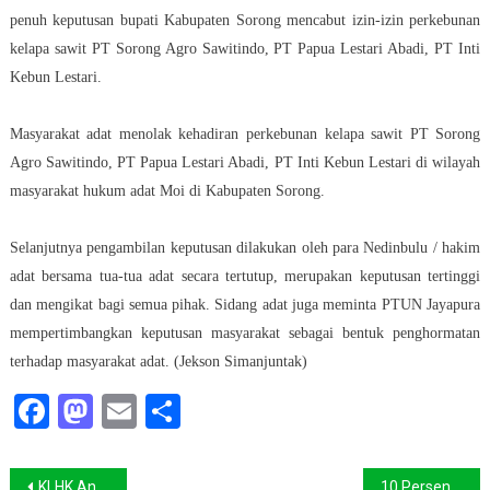
penuh keputusan bupati Kabupaten Sorong mencabut izin-izin perkebunan
kelapa sawit PT Sorong Agro Sawitindo, PT Papua Lestari Abadi, PT Inti
Kebun Lestari.
Masyarakat adat menolak kehadiran perkebunan kelapa sawit PT Sorong
Agro Sawitindo, PT Papua Lestari Abadi, PT Inti Kebun Lestari di wilayah
masyarakat hukum adat Moi di Kabupaten Sorong.
Selanjutnya pengambilan keputusan dilakukan oleh para Nedinbulu / hakim
adat bersama tua-tua adat secara tertutup, merupakan keputusan tertinggi
dan mengikat bagi semua pihak. Sidang adat juga meminta PTUN Jayapura
mempertimbangkan keputusan masyarakat sebagai bentuk penghormatan
terhadap masyarakat adat. (Jekson Simanjuntak)
Facebook
Mastodon
Email
Share
Navigasi
KLHK Anggap Greenpeace Tidak Konsisten
10 Persen wilayah Sorong Dikuasi 3 Perusahaan Sawit