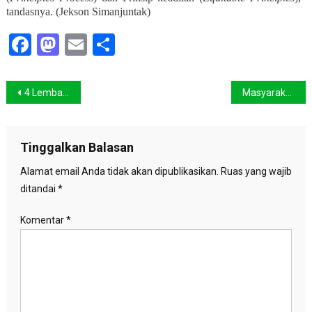
tandasnya. (Jekson Simanjuntak)
Facebook
Mastodon
Email
Share
Navigasi
4 Lembaga Ajukan Amicus Curiae, Papua Bukan Tanah Kosong
Masyarakat Adat Sorong Selatan Ingin Dilibatkan dalam Penyusunan Kebijakan Daerah
pos
Tinggalkan Balasan
Alamat email Anda tidak akan dipublikasikan.
Ruas yang wajib
ditandai
*
Komentar
*