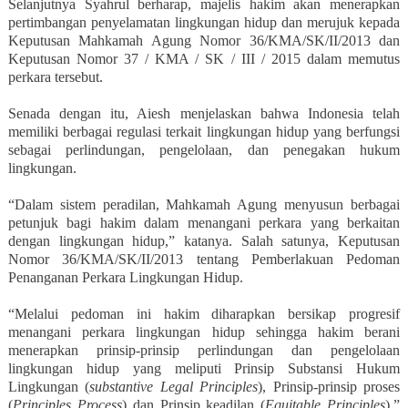
Selanjutnya Syahrul berharap, majelis hakim akan menerapkan
pertimbangan penyelamatan lingkungan hidup dan merujuk kepada
Keputusan Mahkamah Agung Nomor 36/KMA/SK/II/2013 dan
Keputusan Nomor 37 / KMA / SK / III / 2015 dalam memutus
perkara tersebut.
Senada dengan itu, Aiesh menjelaskan bahwa Indonesia telah
memiliki berbagai regulasi terkait lingkungan hidup yang berfungsi
sebagai perlindungan, pengelolaan, dan penegakan hukum
lingkungan.
“Dalam sistem peradilan, Mahkamah Agung menyusun berbagai
petunjuk bagi hakim dalam menangani perkara yang berkaitan
dengan lingkungan hidup,” katanya. Salah satunya, Keputusan
Nomor 36/KMA/SK/II/2013 tentang Pemberlakuan Pedoman
Penanganan Perkara Lingkungan Hidup.
“Melalui pedoman ini hakim diharapkan bersikap progresif
menangani perkara lingkungan hidup sehingga hakim berani
menerapkan prinsip-prinsip perlindungan dan pengelolaan
lingkungan hidup yang meliputi Prinsip Substansi Hukum
Lingkungan (
substantive Legal Principles
), Prinsip-prinsip proses
(
Principles Process
) dan Prinsip keadilan (
Equitable Principles
),”