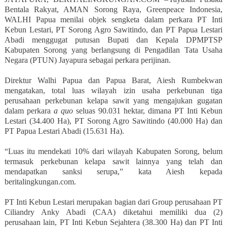
Bentala Rakyat, AMAN Sorong Raya, Greenpeace Indonesia,
WALHI Papua menilai objek sengketa dalam perkara PT Inti
Kebun Lestari, PT Sorong Agro Sawitindo, dan PT Papua Lestari
Abadi menggugat putusan Bupati dan Kepala DPMPTSP
Kabupaten Sorong yang berlangsung di Pengadilan Tata Usaha
Negara (PTUN) Jayapura sebagai perkara perijinan.
Direktur Walhi Papua dan Papua Barat, Aiesh Rumbekwan
mengatakan, total luas wilayah izin usaha perkebunan tiga
perusahaan perkebunan kelapa sawit yang mengajukan gugatan
dalam perkara
a quo
seluas 90.031 hektar, dimana PT Inti Kebun
Lestari (34.400 Ha), PT Sorong Agro Sawitindo (40.000 Ha) dan
PT Papua Lestari Abadi (15.631 Ha).
“Luas itu mendekati 10% dari wilayah Kabupaten Sorong, belum
termasuk perkebunan kelapa sawit lainnya yang telah dan
mendapatkan sanksi serupa,” kata Aiesh kepada
beritalingkungan.com.
PT Inti Kebun Lestari merupakan bagian dari Group perusahaan PT
Ciliandry Anky Abadi (CAA) diketahui memiliki dua (2)
perusahaan lain, PT Inti Kebun Sejahtera (38.300 Ha) dan PT Inti