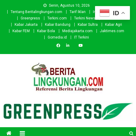
Skip
Senin, Agustus 10, 2026
to
ID
Tentang Beritalingkungan.com
Tarif Iklan
Investor
Donasi
content
Greenpress
Terkini.com
Terkini News
Kabar.id
Kabar Jakarta
Kabar Bandung
Kabar Sultra
Kabar Agri
Kabar FEM
Kabar Bola
Mediajakarta.com
Jaktimes.com
Gomedia.id
IT Terkini
Beritalingkungan.com
Situs Berita Lingkungan Indonesia