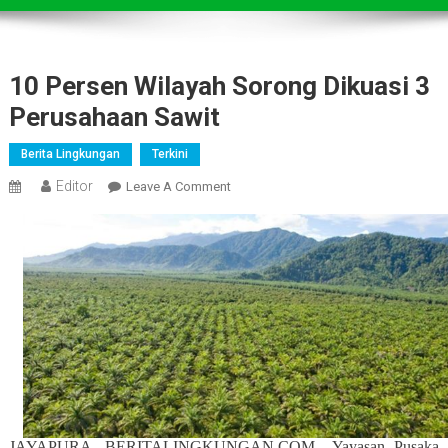
10 Persen Wilayah Sorong Dikuasi 3
Perusahaan Sawit
Berita Lingkungan
Terkini
Editor
On
Leave A Comment
10
Persen
Wilayah
Sorong
Dikuasi
3
Perusahaan
Sawit
JAYAPURA, BERITALINGKUNGAN.COM –Yayasan Pusaka