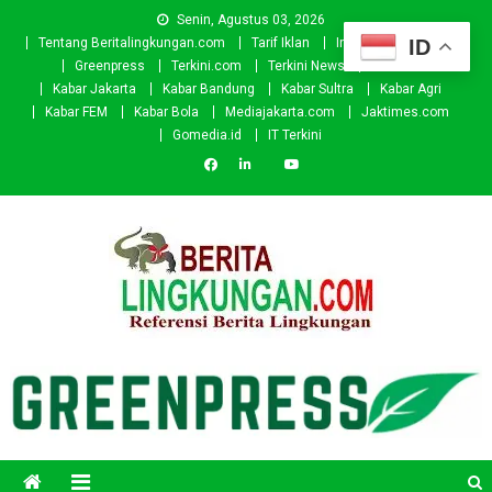
Skip
Senin, Agustus 03, 2026
to
ID
Tentang Beritalingkungan.com
Tarif Iklan
Investor
Donasi
content
Greenpress
Terkini.com
Terkini News
Kabar.id
Kabar Jakarta
Kabar Bandung
Kabar Sultra
Kabar Agri
Kabar FEM
Kabar Bola
Mediajakarta.com
Jaktimes.com
Gomedia.id
IT Terkini
Beritalingkungan.com
Situs Berita Lingkungan Indonesia