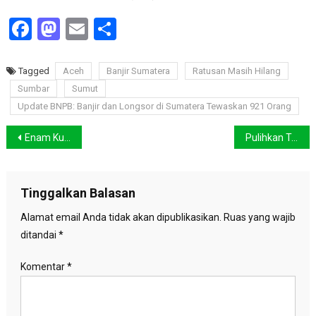
Facebook
Mastodon
Email
Share
Tagged
Aceh
Banjir Sumatera
Ratusan Masih Hilang
Sumbar
Sumut
Update BNPB: Banjir dan Longsor di Sumatera Tewaskan 921 Orang
Navigasi
Enam Kukang Sumatera Dilepasliarkan di Lampung, Hasil Kolaborasi Lintas Instansi
Pulihkan Trauma Pascabanjir, Anak-anak Pengungsi di Padang Dapat Dukungan Psikososial
pos
Tinggalkan Balasan
Alamat email Anda tidak akan dipublikasikan.
Ruas yang wajib
ditandai
*
Komentar
*