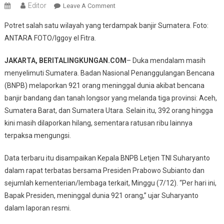
Editor
On
Leave A Comment
Update
Potret salah satu wilayah yang terdampak banjir Sumatera. Foto:
BNPB:
ANTARA FOTO/Iggoy el Fitra.
Banjir
Dan
JAKARTA, BERITALINGKUNGAN.COM
– Duka mendalam masih
Longsor
menyelimuti Sumatera. Badan Nasional Penanggulangan Bencana
Di
(BNPB) melaporkan 921 orang meninggal dunia akibat bencana
Sumatera
Tewaskan
banjir bandang dan tanah longsor yang melanda tiga provinsi: Aceh,
921
Sumatera Barat, dan Sumatera Utara. Selain itu, 392 orang hingga
Orang,
kini masih dilaporkan hilang, sementara ratusan ribu lainnya
Ratusan
terpaksa mengungsi.
Masih
Hilang
Data terbaru itu disampaikan Kepala BNPB Letjen TNI Suharyanto
dalam rapat terbatas bersama Presiden Prabowo Subianto dan
sejumlah kementerian/lembaga terkait, Minggu (7/12). “Per hari ini,
Bapak Presiden, meninggal dunia 921 orang,” ujar Suharyanto
dalam laporan resmi.