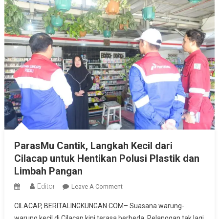
ParasMu Cantik, Langkah Kecil dari
Cilacap untuk Hentikan Polusi Plastik dan
Limbah Pangan
Editor
On
Leave A Comment
ParasMu
CILACAP, BERITALINGKUNGAN.COM– Suasana warung-
Cantik,
warung kecil di Cilacap kini terasa berbeda. Pelanggan tak lagi