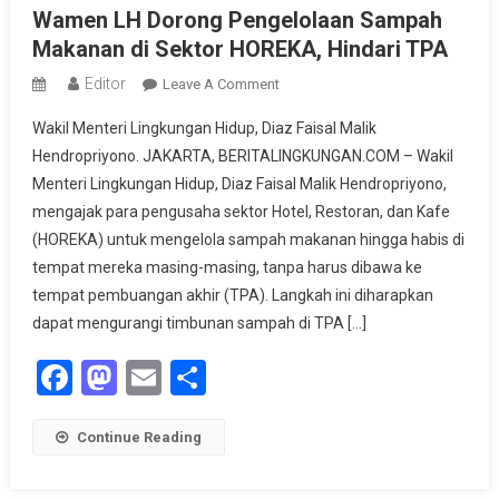
Wamen LH Dorong Pengelolaan Sampah
Makanan di Sektor HOREKA, Hindari TPA
Editor
On
Leave A Comment
Wamen
Wakil Menteri Lingkungan Hidup, Diaz Faisal Malik
LH
Hendropriyono. JAKARTA, BERITALINGKUNGAN.COM – Wakil
Dorong
Menteri Lingkungan Hidup, Diaz Faisal Malik Hendropriyono,
Pengelolaan
mengajak para pengusaha sektor Hotel, Restoran, dan Kafe
Sampah
Makanan
(HOREKA) untuk mengelola sampah makanan hingga habis di
Di
tempat mereka masing-masing, tanpa harus dibawa ke
Sektor
tempat pembuangan akhir (TPA). Langkah ini diharapkan
HOREKA,
dapat mengurangi timbunan sampah di TPA […]
Hindari
Facebook
Mastodon
Email
Share
TPA
Continue Reading