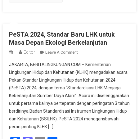
PeSTA 2024, Standar Baru LHK untuk
Masa Depan Ekologi Berkelanjutan
Editor
On
Leave A Comment
PeSTA
JAKARTA, BERITALINGKUNGAN.COM – Kementerian
2024,
Lingkungan Hidup dan Kehutanan (KLHK) mengadakan acara
Standar
Pekan Standar Lingkungan Hidup dan Kehutanan 2024
Baru
(PeSTA) 2024, dengan tema “Standardisasi LHK Menjaga
LHK
Untuk
Keberlanjutan Sumber Daya Alam”. Acara ini diselenggarakan
Masa
untuk pertama kalinya bertepatan dengan peringatan 3 tahun
Depan
berdirinya Badan Standardisasi Instrumen Lingkungan Hidup
Ekologi
dan Kehutanan (BSILHK). PeSTA 2024 menggarisbawahi
Berkelanjutan
peran penting KLHK […]