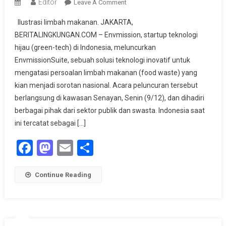
Editor
On
Leave A Comment
EnvmissionSuite,
Ilustrasi limbah makanan. JAKARTA,
Solusi
BERITALINGKUNGAN.COM – Envmission, startup teknologi
Teknologi
hijau (green-tech) di Indonesia, meluncurkan
Baru
EnvmissionSuite, sebuah solusi teknologi inovatif untuk
Untuk
Atasi
mengatasi persoalan limbah makanan (food waste) yang
Limbah
kian menjadi sorotan nasional. Acara peluncuran tersebut
Makanan
berlangsung di kawasan Senayan, Senin (9/12), dan dihadiri
Di
berbagai pihak dari sektor publik dan swasta. Indonesia saat
Indonesia
ini tercatat sebagai […]
Facebook
Mastodon
Email
Share
Continue Reading