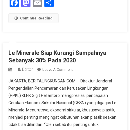
Facebook
Mastodon
Email
Share
Continue Reading
Le Minerale Siap Kurangi Sampahnya
Sebanyak 30% Pada 2030
Editor
On
Leave A Comment
Le
JAKARTA, BERITALINGKUNGAN.COM — Direktur Jenderal
Minerale
Pengendalian Pencemaran dan Kerusakan Lingkungan
Siap
(PPKL) KLHK Sigit Reliantoro mengpresiasi pencapaian
Kurangi
Gerakan Ekonomi Sirkular Nasional (GESN) yang digagas Le
Sampahnya
Sebanyak
Minerale. Menurutnya, ekonomi sirkular, khususnya plastik,
30%
menjadi penting mengingat kebutuhan akan plastik seakan
Pada
tidak bisa dihindari. “Oleh sebab itu, penting untuk
2030