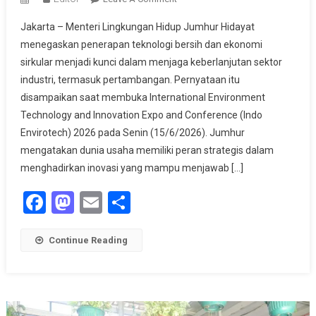
Jumhur
Jakarta – Menteri Lingkungan Hidup Jumhur Hidayat
Dorong
menegaskan penerapan teknologi bersih dan ekonomi
Industri
sirkular menjadi kunci dalam menjaga keberlanjutan sektor
Terapkan
industri, termasuk pertambangan. Pernyataan itu
Teknologi
Bersih
disampaikan saat membuka International Environment
Dan
Technology and Innovation Expo and Conference (Indo
Ekonomi
Envirotech) 2026 pada Senin (15/6/2026). Jumhur
Sirkular
mengatakan dunia usaha memiliki peran strategis dalam
menghadirkan inovasi yang mampu menjawab […]
Facebook
Mastodon
Email
Share
Continue Reading