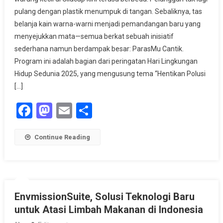
Langkah
pulang dengan plastik menumpuk di tangan. Sebaliknya, tas
Kecil
belanja kain warna-warni menjadi pemandangan baru yang
Dari
Cilacap
menyejukkan mata—semua berkat sebuah inisiatif
Untuk
sederhana namun berdampak besar: ParasMu Cantik.
Hentikan
Program ini adalah bagian dari peringatan Hari Lingkungan
Polusi
Hidup Sedunia 2025, yang mengusung tema “Hentikan Polusi
Plastik
[…]
Dan
Limbah
Facebook
Mastodon
Email
Share
Pangan
Continue Reading
EnvmissionSuite, Solusi Teknologi Baru
untuk Atasi Limbah Makanan di Indonesia