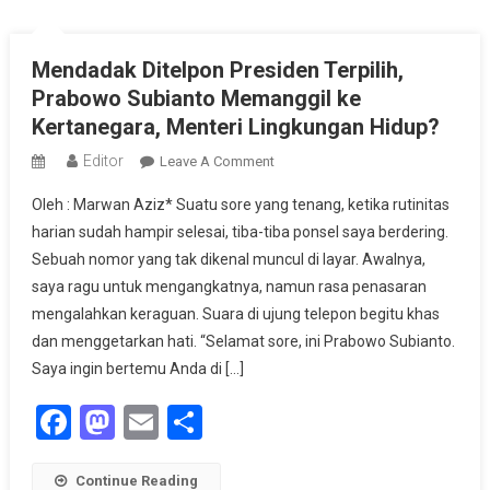
Mendadak Ditelpon Presiden Terpilih,
Prabowo Subianto Memanggil ke
Kertanegara, Menteri Lingkungan Hidup?
Editor
On
Leave A Comment
Mendadak
Oleh : Marwan Aziz* Suatu sore yang tenang, ketika rutinitas
Ditelpon
harian sudah hampir selesai, tiba-tiba ponsel saya berdering.
Presiden
Sebuah nomor yang tak dikenal muncul di layar. Awalnya,
Terpilih,
saya ragu untuk mengangkatnya, namun rasa penasaran
Prabowo
Subianto
mengalahkan keraguan. Suara di ujung telepon begitu khas
Memanggil
dan menggetarkan hati. “Selamat sore, ini Prabowo Subianto.
Ke
Saya ingin bertemu Anda di […]
Kertanegara,
Facebook
Mastodon
Email
Share
Menteri
Lingkungan
Hidup?
Continue Reading