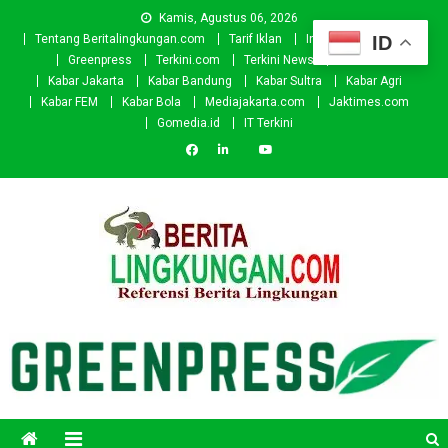
Skip
Kamis, Agustus 06, 2026
to
ID
Tentang Beritalingkungan.com
Tarif Iklan
Investor
Donasi
content
Greenpress
Terkini.com
Terkini News
Kabar.id
Kabar Jakarta
Kabar Bandung
Kabar Sultra
Kabar Agri
Kabar FEM
Kabar Bola
Mediajakarta.com
Jaktimes.com
Gomedia.id
IT Terkini
Beritalingkungan.com
Situs Berita Lingkungan Indonesia