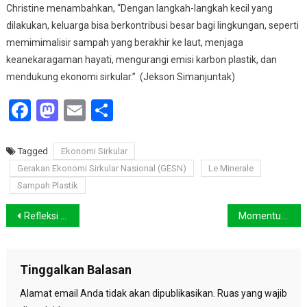
Christine menambahkan, “Dengan langkah-langkah kecil yang
dilakukan, keluarga bisa berkontribusi besar bagi lingkungan, seperti
memimimalisir sampah yang berakhir ke laut, menjaga
keanekaragaman hayati, mengurangi emisi karbon plastik, dan
mendukung ekonomi sirkular.” (Jekson Simanjuntak)
Facebook
Mastodon
Email
Share
Tagged
Ekonomi Sirkular
Gerakan Ekonomi Sirkular Nasional (GESN)
Le Minerale
Sampah Plastik
Navigasi
Refleksi 50 Tahun Hari Lingkungan Hidup Sedunia, Scientific Base dan Pelibatan Masyarakat Diperlukan
Momentum G20, Dorong Aksi Strategis Atasi Perubahan Iklim
pos
Tinggalkan Balasan
Alamat email Anda tidak akan dipublikasikan.
Ruas yang wajib