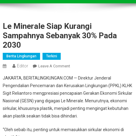
Le Minerale Siap Kurangi
Sampahnya Sebanyak 30% Pada
2030
Berita Lingkungan
Terkini
Editor
On
Leave A Comment
Le
JAKARTA, BERITALINGKUNGAN.COM — Direktur Jenderal
Minerale
Pengendalian Pencemaran dan Kerusakan Lingkungan (PPKL) KLHK
Siap
Sigit Reliantoro mengpresiasi pencapaian Gerakan Ekonomi Sirkular
Kurangi
Nasional (GESN) yang digagas Le Minerale. Menurutnya, ekonomi
Sampahnya
Sebanyak
sirkular, khususnya plastik, menjadi penting mengingat kebutuhan
30%
akan plastik seakan tidak bisa dihindari.
Pada
2030
“Oleh sebab itu, penting untuk memasukkan sirkular ekonomi di