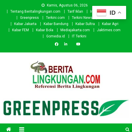
Skip
Kamis, Agustus 06, 2026
to
ID
Tentang Beritalingkungan.com
Tarif Iklan
Investor
Donasi
content
Greenpress
Terkini.com
Terkini News
Kabar.id
Kabar Jakarta
Kabar Bandung
Kabar Sultra
Kabar Agri
Kabar FEM
Kabar Bola
Mediajakarta.com
Jaktimes.com
Gomedia.id
IT Terkini
Beritalingkungan.com
Situs Berita Lingkungan Indonesia