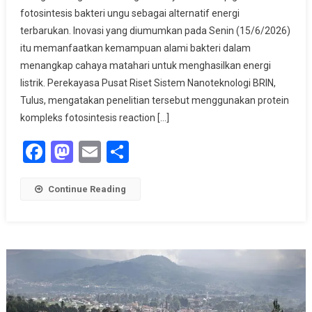
fotosintesis bakteri ungu sebagai alternatif energi
Surya
terbarukan. Inovasi yang diumumkan pada Senin (15/6/2026)
Berbasis
Bakteri
itu memanfaatkan kemampuan alami bakteri dalam
Ungu
menangkap cahaya matahari untuk menghasilkan energi
Untuk
listrik. Perekayasa Pusat Riset Sistem Nanoteknologi BRIN,
Energi
Tulus, mengatakan penelitian tersebut menggunakan protein
Terbarukan
kompleks fotosintesis reaction […]
Facebook
Mastodon
Email
Share
Continue Reading