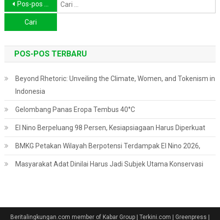
Navigasi
C
Pos-pos lama
u
pos
POS-POS TERBARU
Beyond Rhetoric: Unveiling the Climate, Women, and Tokenism in
Indonesia
Gelombang Panas Eropa Tembus 40°C
El Nino Berpeluang 98 Persen, Kesiapsiagaan Harus Diperkuat
BMKG Petakan Wilayah Berpotensi Terdampak El Nino 2026,
Masyarakat Adat Dinilai Harus Jadi Subjek Utama Konservasi
Beritalingkungan.com member of Kabar Group | Terkini.com | Greenpress
|