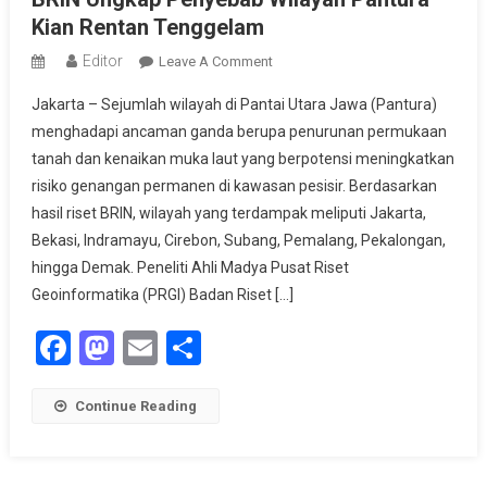
Kian Rentan Tenggelam
Editor
On
Leave A Comment
BRIN
Jakarta – Sejumlah wilayah di Pantai Utara Jawa (Pantura)
Ungkap
menghadapi ancaman ganda berupa penurunan permukaan
Penyebab
tanah dan kenaikan muka laut yang berpotensi meningkatkan
Wilayah
risiko genangan permanen di kawasan pesisir. Berdasarkan
Pantura
Kian
hasil riset BRIN, wilayah yang terdampak meliputi Jakarta,
Rentan
Bekasi, Indramayu, Cirebon, Subang, Pemalang, Pekalongan,
Tenggelam
hingga Demak. Peneliti Ahli Madya Pusat Riset
Geoinformatika (PRGI) Badan Riset […]
Facebook
Mastodon
Email
Share
Continue Reading