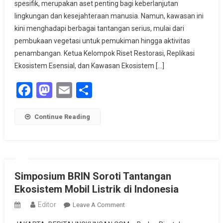
spesifik, merupakan aset penting bagi keberlanjutan
Untuk
Keberlanjutan
lingkungan dan kesejahteraan manusia. Namun, kawasan ini
Lingkungan
kini menghadapi berbagai tantangan serius, mulai dari
pembukaan vegetasi untuk pemukiman hingga aktivitas
penambangan. Ketua Kelompok Riset Restorasi, Replikasi
Ekosistem Esensial, dan Kawasan Ekosistem […]
Facebook
Mastodon
Email
Share
Continue Reading
Simposium BRIN Soroti Tantangan
Ekosistem Mobil Listrik di Indonesia
Editor
On
Leave A Comment
Simposium