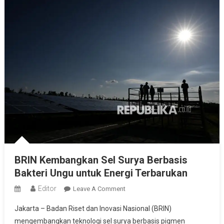
BRIN Kembangkan Sel Surya Berbasis
Bakteri Ungu untuk Energi Terbarukan
Editor
On
Leave A Comment
BRIN
Jakarta – Badan Riset dan Inovasi Nasional (BRIN)
Kembangkan
mengembangkan teknologi sel surya berbasis pigmen
Sel