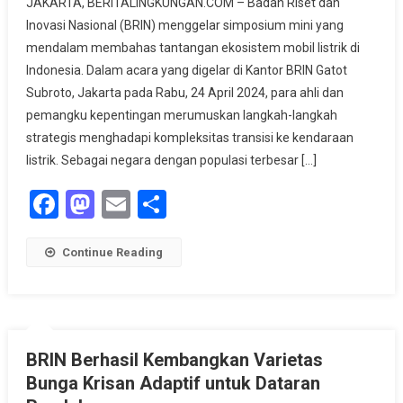
JAKARTA, BERITALINGKUNGAN.COM – Badan Riset dan
BRIN
Inovasi Nasional (BRIN) menggelar simposium mini yang
Soroti
mendalam membahas tantangan ekosistem mobil listrik di
Tantangan
Indonesia. Dalam acara yang digelar di Kantor BRIN Gatot
Ekosistem
Mobil
Subroto, Jakarta pada Rabu, 24 April 2024, para ahli dan
Listrik
pemangku kepentingan merumuskan langkah-langkah
Di
strategis menghadapi kompleksitas transisi ke kendaraan
Indonesia
listrik. Sebagai negara dengan populasi terbesar […]
Facebook
Mastodon
Email
Share
Continue Reading
BRIN Berhasil Kembangkan Varietas
Bunga Krisan Adaptif untuk Dataran