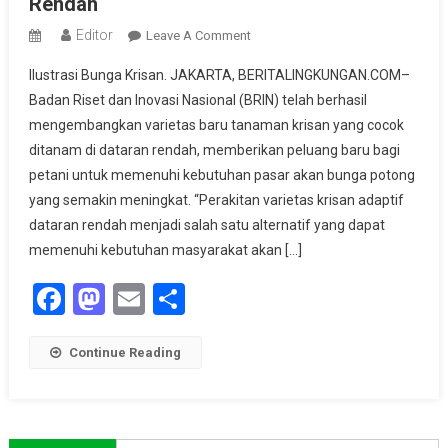
Rendah
Editor
On
Leave A Comment
BRIN
Ilustrasi Bunga Krisan. JAKARTA, BERITALINGKUNGAN.COM–
Berhasil
Badan Riset dan Inovasi Nasional (BRIN) telah berhasil
Kembangkan
mengembangkan varietas baru tanaman krisan yang cocok
Varietas
ditanam di dataran rendah, memberikan peluang baru bagi
Bunga
Krisan
petani untuk memenuhi kebutuhan pasar akan bunga potong
Adaptif
yang semakin meningkat. “Perakitan varietas krisan adaptif
Untuk
dataran rendah menjadi salah satu alternatif yang dapat
Dataran
memenuhi kebutuhan masyarakat akan […]
Rendah
Facebook
Mastodon
Email
Share
Continue Reading