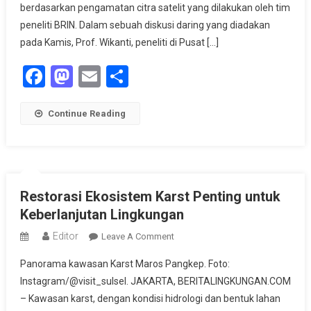
Sumber
berdasarkan pengamatan citra satelit yang dilakukan oleh tim
Alternatif
peneliti BRIN. Dalam sebuah diskusi daring yang diadakan
Pangan
pada Kamis, Prof. Wikanti, peneliti di Pusat […]
Facebook
Mastodon
Email
Share
Continue Reading
Restorasi Ekosistem Karst Penting untuk
Keberlanjutan Lingkungan
Editor
On
Leave A Comment
Restorasi
Panorama kawasan Karst Maros Pangkep. Foto:
Ekosistem
Instagram/@visit_sulsel. JAKARTA, BERITALINGKUNGAN.COM
Karst
– Kawasan karst, dengan kondisi hidrologi dan bentuk lahan
Penting