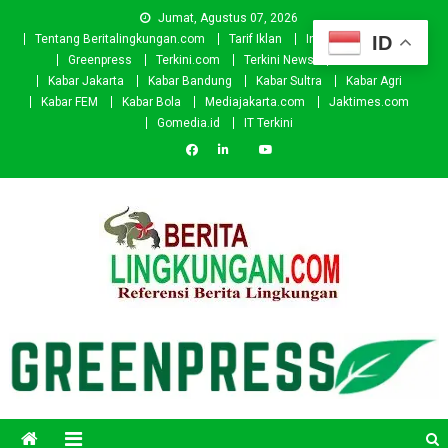
Skip
Jumat, Agustus 07, 2026
to
ID
Tentang Beritalingkungan.com
Tarif Iklan
Investor
Donasi
content
Greenpress
Terkini.com
Terkini News
Kabar.id
Kabar Jakarta
Kabar Bandung
Kabar Sultra
Kabar Agri
Kabar FEM
Kabar Bola
Mediajakarta.com
Jaktimes.com
Gomedia.id
IT Terkini
Beritalingkungan.com
Situs Berita Lingkungan Indonesia