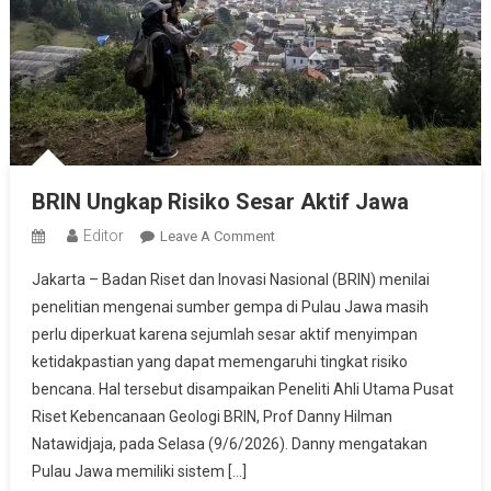
BRIN Ungkap Risiko Sesar Aktif Jawa
Editor
On
Leave A Comment
BRIN
Jakarta – Badan Riset dan Inovasi Nasional (BRIN) menilai
Ungkap
penelitian mengenai sumber gempa di Pulau Jawa masih
Risiko
perlu diperkuat karena sejumlah sesar aktif menyimpan
Sesar
ketidakpastian yang dapat memengaruhi tingkat risiko
Aktif
Jawa
bencana. Hal tersebut disampaikan Peneliti Ahli Utama Pusat
Riset Kebencanaan Geologi BRIN, Prof Danny Hilman
Natawidjaja, pada Selasa (9/6/2026). Danny mengatakan
Pulau Jawa memiliki sistem […]