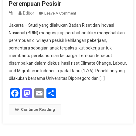
Perempuan Pesisir
Editor
On
Leave A Comment
Perubahan
Jakarta – Studi yang dilakukan Badan Riset dan Inovasi
Iklim
Nasional (BRIN) mengungkap perubahan iklim menyebabkan
Picu
perempuan di wilayah pesisir kehilangan pekerjaan,
Hilangnya
sementara sebagian anak terpaksa ikut bekerja untuk
Pekerjaan
Perempuan
membantu perekonomian keluarga. Temuan tersebut
Pesisir
disampaikan dalam diskusi hasil riset Climate Change, Labour,
and Migration in Indonesia pada Rabu (17/6). Penelitian yang
dilakukan bersama Universitas Diponegoro dan […]
Facebook
Mastodon
Email
Share
Continue Reading