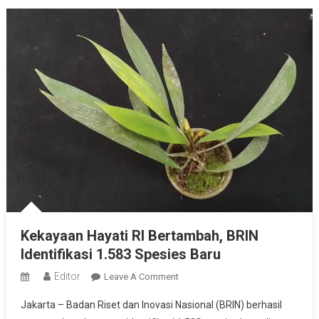
Kekayaan Hayati RI Bertambah, BRIN
Identifikasi 1.583 Spesies Baru
Editor
On
Leave A Comment
Kekayaan
Jakarta – Badan Riset dan Inovasi Nasional (BRIN) berhasil
Hayati