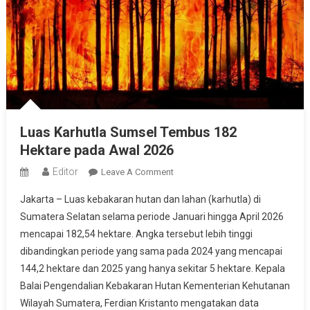
Luas Karhutla Sumsel Tembus 182
Hektare pada Awal 2026
Editor
On
Leave A Comment
Luas
Jakarta – Luas kebakaran hutan dan lahan (karhutla) di
Karhutla
Sumatera Selatan selama periode Januari hingga April 2026
Sumsel
mencapai 182,54 hektare. Angka tersebut lebih tinggi
Tembus
dibandingkan periode yang sama pada 2024 yang mencapai
182
Hektare
144,2 hektare dan 2025 yang hanya sekitar 5 hektare. Kepala
Pada
Balai Pengendalian Kebakaran Hutan Kementerian Kehutanan
Awal
Wilayah Sumatera, Ferdian Kristanto mengatakan data