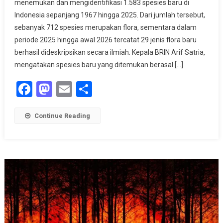
menemukan dan mengidentifikasi 1.583 spesies baru di
RI
Indonesia sepanjang 1967 hingga 2025. Dari jumlah tersebut,
Bertambah,
sebanyak 712 spesies merupakan flora, sementara dalam
BRIN
Identifikasi
periode 2025 hingga awal 2026 tercatat 29 jenis flora baru
1.583
berhasil dideskripsikan secara ilmiah. Kepala BRIN Arif Satria,
Spesies
mengatakan spesies baru yang ditemukan berasal […]
Baru
Facebook
Mastodon
Email
Share
Continue Reading