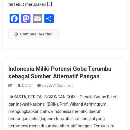
2026
tersebut merupakan […]
Facebook
Mastodon
Email
Share
Continue Reading
Indonesia Miliki Potensi Goba Terumbu
sebagai Sumber Alternatif Pangan
Editor
On
Leave A Comment
Indonesia
JAKARTA, BERITALINGKUNGAN.COM – Peneliti Badan Riset
Miliki
dan Inovasi Nasional (BRIN), Prof. Wikanti Asriningrum,
Potensi
mengungkapkan bahwa Indonesia memiliki daerah
Goba
bentangan goba (lagoon) terumbu laut dangkal yang
Terumbu
Sebagai
berpotensi menjadi sumber alternatif pangan. Temuan ini