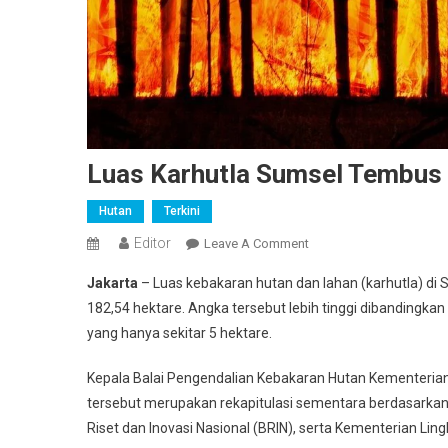
Luas Karhutla Sumsel Tembus
Hutan
Terkini
Editor
On
Leave A Comment
Luas
Jakarta
– Luas kebakaran hutan dan lahan (karhutla) di
Karhutla
182,54 hektare. Angka tersebut lebih tinggi dibandingk
Sumsel
yang hanya sekitar 5 hektare.
Tembus
182
Kepala Balai Pengendalian Kebakaran Hutan Kementeria
Hektare
tersebut merupakan rekapitulasi sementara berdasarkan h
Pada
Awal
Riset dan Inovasi Nasional (BRIN), serta Kementerian Lin