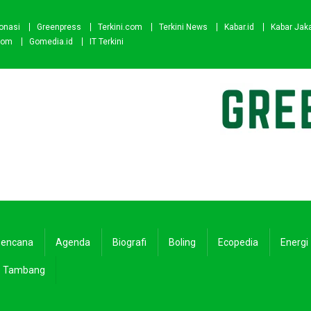
onasi
Greenpress
Terkini.com
Terkini News
Kabar.id
Kabar Jak
com
Gomedia.id
IT Terkini
encana
Agenda
Biografi
Boling
Ecopedia
Energi
Tambang