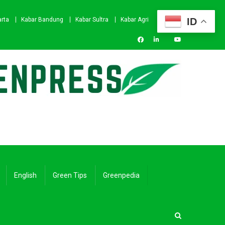
ID
arta
Kabar Bandung
Kabar Sultra
Kabar Agri
English
Green Tips
Greenpedia