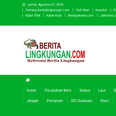
Skip
Jumat, Agustus 07, 2026
to
Tentang Beritalingkungan.com
Tarif Iklan
Investor
D
content
Kabar FEM
Kabar Bola
Mediajakarta.com
Jaktimes.
Beritalingkungan.com
Situs Berita Lingkungan Indonesia
Hutan
Perubahan Iklim
Satwa
Laut
B
Jelajah
Pertanian
RIC Sulawesi
Riset