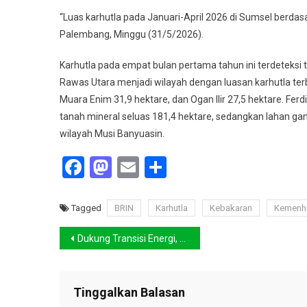
2026
“Luas karhutla pada Januari-April 2026 di Sumsel berdasark
Palembang, Minggu (31/5/2026).
Karhutla pada empat bulan pertama tahun ini terdeteksi 
Rawas Utara menjadi wilayah dengan luasan karhutla terb
Muara Enim 31,9 hektare, dan Ogan Ilir 27,5 hektare. F
tanah mineral seluas 181,4 hektare, sedangkan lahan gam
wilayah Musi Banyuasin.
Facebook
Mastodon
Email
Share
Tagged
BRIN
Karhutla
Kebakaran
Kemenh
Navigasi
Dukung Transisi Energi, ASKI Operasikan PLTS Atap 788,97 kWp
pos
Tinggalkan Balasan