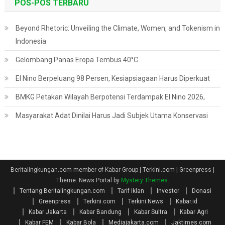
POS-POS TERBARU
Beyond Rhetoric: Unveiling the Climate, Women, and Tokenism in
Indonesia
Gelombang Panas Eropa Tembus 40°C
El Nino Berpeluang 98 Persen, Kesiapsiagaan Harus Diperkuat
BMKG Petakan Wilayah Berpotensi Terdampak El Nino 2026,
Masyarakat Adat Dinilai Harus Jadi Subjek Utama Konservasi
Beritalingkungan.com member of Kabar Group | Terkini.com | Greenpress
|
Theme: News Portal by
Mystery Themes
.
Tentang Beritalingkungan.com
Tarif Iklan
Investor
Donasi
Greenpress
Terkini.com
Terkini News
Kabar.id
Kabar Jakarta
Kabar Bandung
Kabar Sultra
Kabar Agri
Kabar FEM
Kabar Bola
Mediajakarta.com
Jaktimes.com