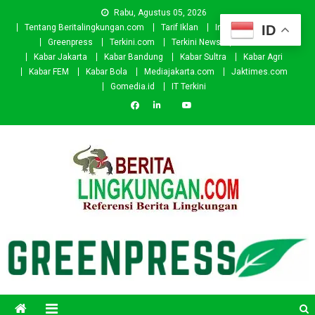
Skip
Rabu, Agustus 05, 2026
to
ID
Tentang Beritalingkungan.com
Tarif Iklan
Investor
Donasi
content
Greenpress
Terkini.com
Terkini News
Kabar.id
Kabar Jakarta
Kabar Bandung
Kabar Sultra
Kabar Agri
Kabar FEM
Kabar Bola
Mediajakarta.com
Jaktimes.com
Gomedia.id
IT Terkini
Beritalingkungan.com
Situs Berita Lingkungan Indonesia