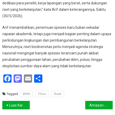
dedikasi para peneliti, kerja lapangan yang berat, serta dukungan
riset yang berkelanjutan,” kata Arif dalam keterangannya, Sabtu
(30/5/2026).
Arif menambahkan, penemuan spesies baru bukan sekadar
capaian akademik, tetapi juga menjadi bagian penting dalam upaya
perlindungan lingkungan dan pembangunan berkelanjutan.
Menurutnya, riset biodiversitas perlu menjadi agenda strategis
nasional mengingat banyak spesies terancam punah akibat
perubahan penggunaan lahan, perubahan iklim, polusi, hingga
eksploitasi sumber daya alam yang tidak berkelanjutan.
Facebook
Mastodon
Email
Share
Tagged
BRIN
Flora
Riset
Navigasi
Luas Karhutla Sumsel Tembus 182 Hektare pada Awal 2026
Amazon-Microsoft Danai Startup Energi Bersih Lewat Inisiatif Pusat Data