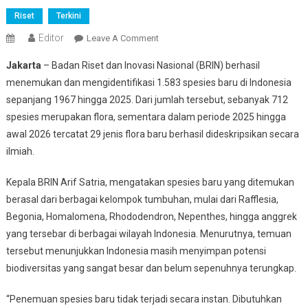
Riset
Terkini
Editor
On
Leave A Comment
Kekayaan
Jakarta
– Badan Riset dan Inovasi Nasional (BRIN) berhasil
Hayati
menemukan dan mengidentifikasi 1.583 spesies baru di Indonesia
RI
sepanjang 1967 hingga 2025. Dari jumlah tersebut, sebanyak 712
Bertambah,
spesies merupakan flora, sementara dalam periode 2025 hingga
BRIN
Identifikasi
awal 2026 tercatat 29 jenis flora baru berhasil dideskripsikan secara
1.583
ilmiah.
Spesies
Baru
Kepala BRIN Arif Satria, mengatakan spesies baru yang ditemukan
berasal dari berbagai kelompok tumbuhan, mulai dari Rafflesia,
Begonia, Homalomena, Rhododendron, Nepenthes, hingga anggrek
yang tersebar di berbagai wilayah Indonesia. Menurutnya, temuan
tersebut menunjukkan Indonesia masih menyimpan potensi
biodiversitas yang sangat besar dan belum sepenuhnya terungkap.
“Penemuan spesies baru tidak terjadi secara instan. Dibutuhkan