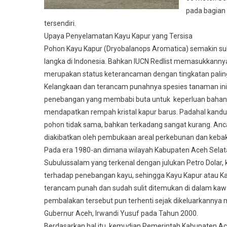
pada bagian
tersendiri.
Upaya Penyelamatan Kayu Kapur yang Tersisa
Pohon Kayu Kapur (Dryobalanops Aromatica) semakin suli
langka di Indonesia. Bahkan IUCN Redlist memasukkannya d
merupakan status keterancaman dengan tingkatan paling
Kelangkaan dan terancam punahnya spesies tanaman ini 
penebangan yang membabi buta untuk keperluan bahan 
mendapatkan rempah kristal kapur barus. Padahal kandu
pohon tidak sama, bahkan terkadang sangat kurang. Anc
diakibatkan oleh pembukaan areal perkebunan dan keba
Pada era 1980-an dimana wilayah Kabupaten Aceh Selata
Subulussalam yang terkenal dengan julukan Petro Dolar,
terhadap penebangan kayu, sehingga Kayu Kapur atau Ka
terancam punah dan sudah sulit ditemukan di dalam kaw
pembalakan tersebut pun terhenti sejak dikeluarkannya 
Gubernur Aceh, Irwandi Yusuf pada Tahun 2000.
Berdasarkan hal itu, kemudian Pemerintah Kabupaten Ac