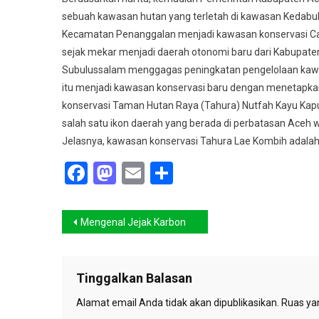
sebuah kawasan hutan yang terletah di kawasan Kedabuh
Kecamatan Penanggalan menjadi kawasan konservasi Cag
sejak mekar menjadi daerah otonomi baru dari Kabupate
Subulussalam menggagas peningkatan pengelolaan kawa
itu menjadi kawasan konservasi baru dengan menetapk
konservasi Taman Hutan Raya (Tahura) Nutfah Kayu Kapu
salah satu ikon daerah yang berada di perbatasan Aceh wi
Jelasnya, kawasan konservasi Tahura Lae Kombih adalah ha
Facebook
Mastodon
Email
Share
Navigasi
Mengenal Jejak Karbon
pos
Tinggalkan Balasan
Alamat email Anda tidak akan dipublikasikan.
Ruas yan