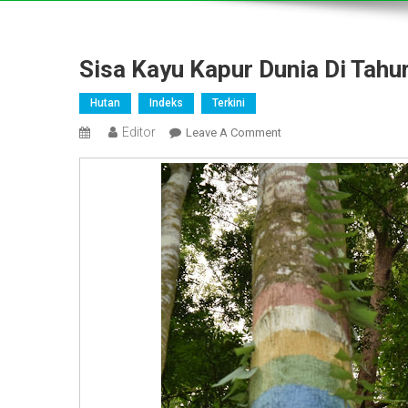
Sisa Kayu Kapur Dunia Di Tah
Hutan
Indeks
Terkini
Editor
On
Leave A Comment
Sisa
Kayu
Kapur
Dunia
Di
Tahura
Lae
Kombih