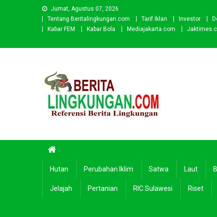
Skip
Jumat, Agustus 07, 2026
to
Tentang Beritalingkungan.com
Tarif Iklan
Investor
D
content
Kabar FEM
Kabar Bola
Mediajakarta.com
Jaktimes.
Beritalingkungan.com
Situs Berita Lingkungan Indonesia
Hutan
Perubahan Iklim
Satwa
Laut
B
Jelajah
Pertanian
RIC Sulawesi
Riset