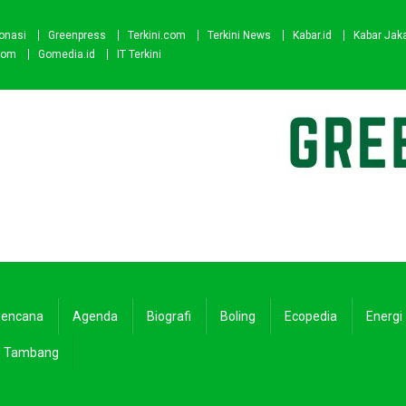
onasi
Greenpress
Terkini.com
Terkini News
Kabar.id
Kabar Jak
com
Gomedia.id
IT Terkini
encana
Agenda
Biografi
Boling
Ecopedia
Energi
Tambang