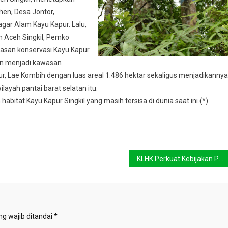
en, Desa Jontor,
ar Alam Kayu Kapur. Lalu,
n Aceh Singkil, Pemko
san konservasi Kayu Kapur
an menjadi kawasan
r, Lae Kombih dengan luas areal 1.486 hektar sekaligus menjadikannya
layah pantai barat selatan itu.
bitat Kayu Kapur Singkil yang masih tersisa di dunia saat ini.(*)
KLHK Perkuat Kebijakan Pengendalian Kebakaran Hutan dan Lahan
g wajib ditandai
*