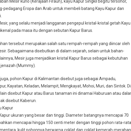
ban Mesir kuno (Kerajaan Firaun), kayu Kapur Singkil begitu tersohor,
gang-pedagang Eropa dan Arab untuk membeli batang Kayu Kapur dan
i.
esir, yang selalu menjadi langganan pengepul kristal-kristal getah Kayu
ikenal pada masa itu dengan sebutan Kapur Barus.
han tersebut merupakan salah satu rempah-rempah yang diincar oleh
sir. Sebagaimana disebutkan di dalam sejarah, selain untuk bahan-
lainnya, Mesir juga menjadikan kristal Kapur Barus sebagai kebutuhan
 jenazah (Mummy).
 juga, pohon Kapur di Kalimantan disebut juga sebagai Ampadu,
ur, Kayatan, Keladan, Melampit, Mengkayat, Mohoi, Muri, dan Sintok. Di
ain disebut Kapur atau Barus tanaman ini dinamai Haburuan atau dal
ak disebut Kaberun.
yu Kapur
Kapur ukuran yang besar dan tinggi. Diameter batangnya mencapai 70
bahkan mencapai hingga 150 centi meter dengan tinggi pohon rata-rat
ementara, kulit pohonnya berwarna coklat dan coklat kemerah-merahan