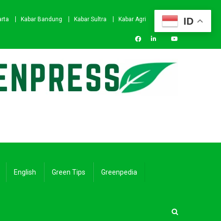
ID
arta
Kabar Bandung
Kabar Sultra
Kabar Agri
English
Green Tips
Greenpedia