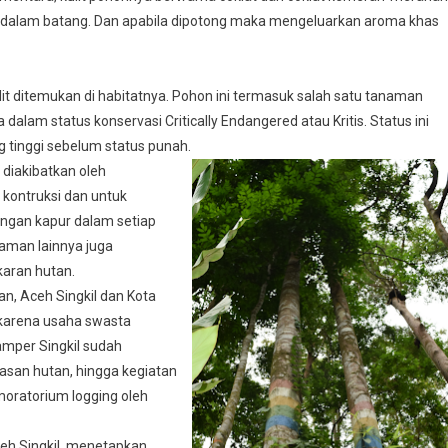
 dalam batang. Dan apabila dipotong maka mengeluarkan aroma khas
t ditemukan di habitatnya. Pohon ini termasuk salah satu tanaman
alam status konservasi Critically Endangered atau Kritis. Status ini
 tinggi sebelum status punah.
diakibatkan oleh
kontruksi dan untuk
ngan kapur dalam setiap
aman lainnya juga
karan hutan.
n, Aceh Singkil dan Kota
 karena usaha swasta
mper Singkil sudah
asan hutan, hingga kegiatan
moratorium logging oleh
eh Singkil, menetapkan