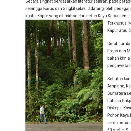
Secara singkat berdasarkan literatur sejarah, pada perada
sehingga Barus dan Singkil selalu didatangi oleh peda
kristal Kapur yang dihasilkan dari getah Kayu Kapur sendir
Terkhusus, M
Kapur atau d
Getah tumbu
Eropa dan Me
bahan kimia 
pengawetan
Sebutan lain
Amplang, Kap
Sumatera sel
bahasa Pakp
Diskripsi Ka
Pohon Kayu 
centi meter 
60 meter. S