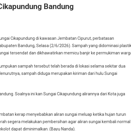
Cikapundung Bandung
ungai Cikapundung di kawasan Jembatan Cipurut, perbatasan
upaten Bandung, Selasa (2/6/2026). Sampah yang didominasi plastik
sungai tersendat dan dikhawatirkan memicu banjir ke permukiman warg
pukan sampah tersebut telah berada di lokasi selama sekitar dua
 Menurutnya, sampah diduga merupakan kiriman dari hulu Sungai
andung. Soalnya ini kan Sungai Cikapundung alirannya dari Kota juga
mbatan kerap menyebabkan aliran sungai meluap ketika hujan turun
erah segera melakukan pembersihan agar aliran sungai kembali normal
kolot dapat diminimalkan. (Bayu Nanda).