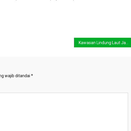
Kawasan Lindung Laut Jadi Fokus Hari Laut Sedunia 2026
g wajib ditandai
*