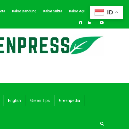
ID
arta
Kabar Bandung
Kabar Sultra
Kabar Agri
English
Green Tips
Greenpedia