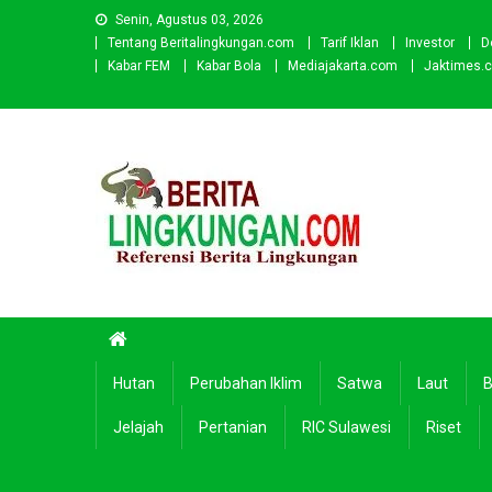
Skip
Senin, Agustus 03, 2026
to
Tentang Beritalingkungan.com
Tarif Iklan
Investor
D
content
Kabar FEM
Kabar Bola
Mediajakarta.com
Jaktimes.
Beritalingkungan.com
Situs Berita Lingkungan Indonesia
Hutan
Perubahan Iklim
Satwa
Laut
B
Jelajah
Pertanian
RIC Sulawesi
Riset