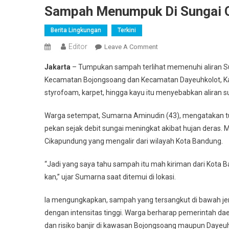
Sampah Menumpuk Di Sungai 
Berita Lingkungan
Terkini
Editor
On
Leave A Comment
Sampah
Jakarta
– Tumpukan sampah terlihat memenuhi aliran S
Menumpuk
Kecamatan Bojongsoang dan Kecamatan Dayeuhkolot, Kab
Di
styrofoam, karpet, hingga kayu itu menyebabkan aliran 
Sungai
Cikapundung
Warga setempat, Sumarna Aminudin (43), mengatakan tum
Bandung
pekan sejak debit sungai meningkat akibat hujan deras.
Cikapundung yang mengalir dari wilayah Kota Bandung.
“Jadi yang saya tahu sampah itu mah kiriman dari Kota B
kan,” ujar Sumarna saat ditemui di lokasi.
Ia mengungkapkan, sampah yang tersangkut di bawah je
dengan intensitas tinggi. Warga berharap pemerintah da
dan risiko banjir di kawasan Bojongsoang maupun Dayeuh