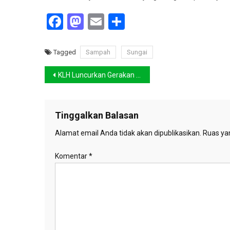
Facebook
Mastodon
Email
Share
Tagged
Sampah
Sungai
Navigasi
KLH Luncurkan Gerakan Indonesia ASRI
pos
Tinggalkan Balasan
Alamat email Anda tidak akan dipublikasikan.
Ruas yan
Komentar
*