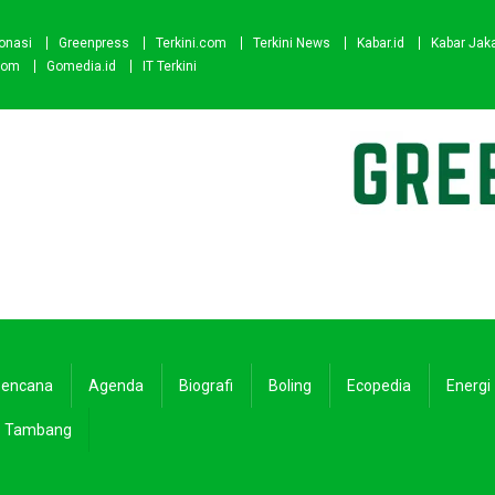
onasi
Greenpress
Terkini.com
Terkini News
Kabar.id
Kabar Jak
com
Gomedia.id
IT Terkini
encana
Agenda
Biografi
Boling
Ecopedia
Energi
Tambang