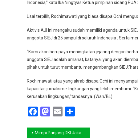
Indonesia,” kata Ika Ningtyas Ketua pimpinan sidang RUA 
Usai terpilih, Rochimawati yang biasa disapa Ochi mengu
Aktivis AJI ini mengaku sudah memiliki agenda untuk SI
anggota SIEJ di 25 simpul di seluruh Indonesia . Serta m
“Kami akan berupaya meningkatan jejaring dengan berbag
anggota SIEJ adalah amanat, katanya, yang akan diemb
pihak untuk turut membantu mengembangkan SIEJ,”har
Rochimawati atau yang akrab disapa Ochi ini menyampai
kapasitas jurnalisme lingkungan yang lebih membumi. “K
kerusakan lingkungan,”tandasnya. (Wan/BL)
Facebook
Mastodon
Email
Share
Navigasi
Mimpi Panjang DKI Jakarta Wujudkan Proyek ITF