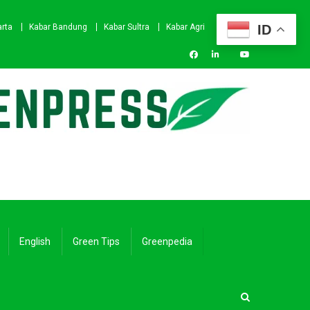
ID
arta
Kabar Bandung
Kabar Sultra
Kabar Agri
English
Green Tips
Greenpedia