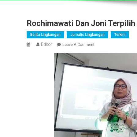
Rochimawati Dan Joni Terpili
Berita Lingkungan
Jurnalis Lingkungan
Terkini
Editor
On
Leave A Comment
Rochimawati
Dan
Joni
Terpilih
Sebagai
Pemimpin
Baru
SIEJ