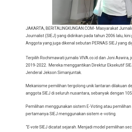
JAKARTA, BERITALINGKUNGAN.COM- Masyarakat Jurnalis L
Journalist (SIEJ) yang didirikan pada tahun 2006 lalu, k
Anggota yang juga dikenal sebutan PERNAS SIEJ yang dige
Terpilih Rochimawati jurnalis VIVA.co.id dan Joni Aswira
2019-2022. Mereka menggantikan Direktur Eksekutif SIEJ
Jenderal Jekson Simanjuntak.
Mekanisme pemilihan tergolong unik lantaran dilakuan 
anggota SIEJ di seluruh nusantara, sebanyak dengan 105
Pemilihan menggunakan sistem E-Voting atau pemilihan onl
pertamanya SIEJ menggunakan sistem e-voting.
“E-vote
SIEJ dicatat sejarah. Menjadi model pemilihan sec