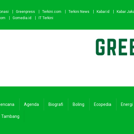
onasi
Greenpress
Terkini.com
Terkini News
Kabar.id
Kabar Jak
com
Gomedia.id
IT Terkini
encana
Agenda
Biografi
Boling
Ecopedia
Energi
Tambang