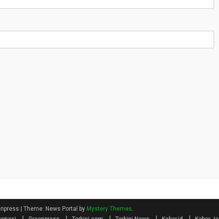
eenpress
|
Theme: News Portal by
Mystery Themes
.