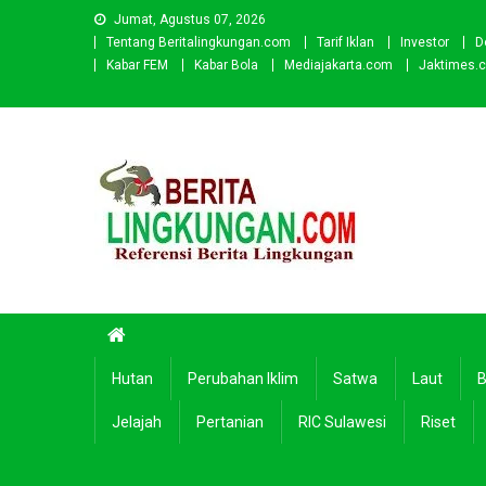
Skip
Jumat, Agustus 07, 2026
to
Tentang Beritalingkungan.com
Tarif Iklan
Investor
D
content
Kabar FEM
Kabar Bola
Mediajakarta.com
Jaktimes.
Beritalingkungan.com
Situs Berita Lingkungan Indonesia
Hutan
Perubahan Iklim
Satwa
Laut
B
Jelajah
Pertanian
RIC Sulawesi
Riset