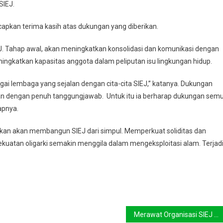
SIEJ.
capkan terima kasih atas dukungan yang diberikan.
EJ. Tahap awal, akan meningkatkan konsolidasi dan komunikasi dengan
eningkatkan kapasitas anggota dalam peliputan isu lingkungan hidup.
ai lembaga yang sejalan dengan cita-cita SIEJ,” katanya. Dukungan
an dengan penuh tanggungjawab. Untuk itu ia berharap dukungan sem
apnya.
kan akan membangun SIEJ dari simpul. Memperkuat soliditas dan
ekuatan oligarki semakin menggila dalam mengeksploitasi alam. Terjad
Merawat Organisasi SIEJ Demi Keberlanjutan Bumi