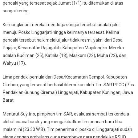
pendaki yang tersesat sejak Jumat (1/1) itu ditemukan di atas
sungai kering.
Kemungkinan mereka menduga sungai tersebut adalah jalur
menuju Posko Linggarjati hingga kelimanya tersesat. Kelima
pendaki tersebut naik melalui jalur tidak resmi, yakni dari Desa
Pajajar, Kecamatan Rajagaluh, Kabupaten Majalengka. Mereka
adalah Budiman (25), Katnila (18), Maskom (22), Muha (22), dan
Wahyu (17).
Lima pendaki pemula dari Desa/Kecamatan Gempol, Kabupaten
Cirebon, yang tersesat berhasil ditemukan oleh Tim SAR PPGC (Pos
Pendakian Gunung Ciremai) Linggarjati, Kabupaten Kuningan, Jawa
Barat.
Menurut Suyitno, pimpinan tim SAR, evakuasi sempat terkendala
akibat cuaca buruk yang mengakibatkan tim pencari baru tiba
malam ini (23.30 WIB). Tim penerima di posko di Linggarajati sudah
siaga dengan ambulans guna membawa para pendaki ke RSUD