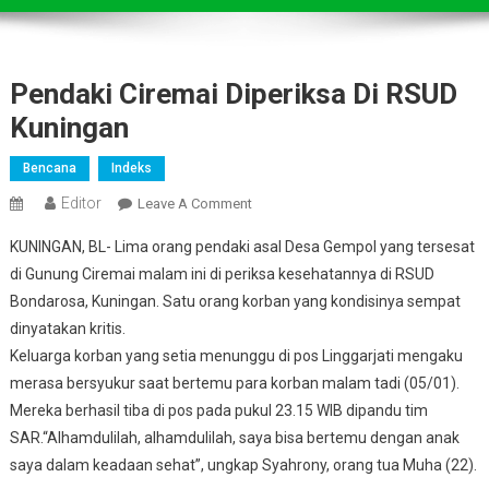
Pendaki Ciremai Diperiksa Di RSUD
Kuningan
Bencana
Indeks
Editor
On
Leave A Comment
Pendaki
KUNINGAN, BL- Lima orang pendaki asal Desa Gempol yang tersesat
Ciremai
di Gunung Ciremai malam ini di periksa kesehatannya di RSUD
Diperiksa
Bondarosa, Kuningan. Satu orang korban yang kondisinya sempat
Di
dinyatakan kritis.
RSUD
Kuningan
Keluarga korban yang setia menunggu di pos Linggarjati mengaku
merasa bersyukur saat bertemu para korban malam tadi (05/01).
Mereka berhasil tiba di pos pada pukul 23.15 WIB dipandu tim
SAR.“Alhamdulilah, alhamdulilah, saya bisa bertemu dengan anak
saya dalam keadaan sehat”, ungkap Syahrony, orang tua Muha (22).