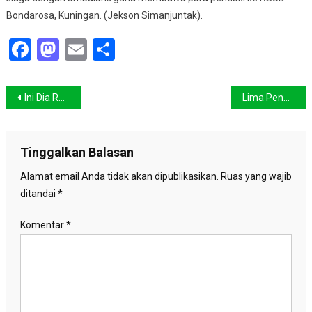
Bondarosa, Kuningan. (Jekson Simanjuntak).
Facebook
Mastodon
Email
Share
Navigasi
Ini Dia Rute Mendaki Gunung Ciremai
Lima Pendaki Berhasil Tiba di Pos Linggarjati
pos
Tinggalkan Balasan
Alamat email Anda tidak akan dipublikasikan.
Ruas yang wajib
ditandai
*
Komentar
*