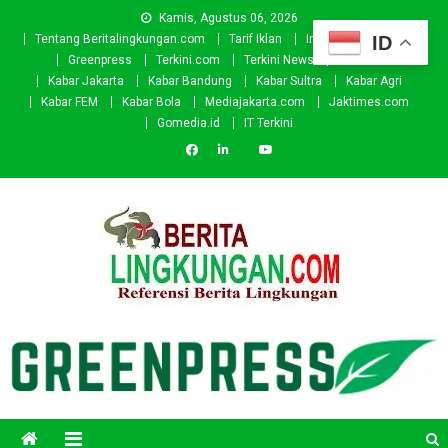
Skip
Kamis, Agustus 06, 2026
to
ID
Tentang Beritalingkungan.com
Tarif Iklan
Investor
Donasi
content
Greenpress
Terkini.com
Terkini News
Kabar.id
Kabar Jakarta
Kabar Bandung
Kabar Sultra
Kabar Agri
Kabar FEM
Kabar Bola
Mediajakarta.com
Jaktimes.com
Gomedia.id
IT Terkini
Beritalingkungan.com
Situs Berita Lingkungan Indonesia