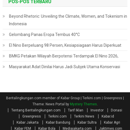
POS-POS TERBARU
Beyond Rhetoric: Unveiling the Climate, Women, and Tokenism in
Indonesia
Gelombang Panas Eropa Tembus 40°C
El Nino Berpeluang 98 Persen, Kesiapsiagaan Harus Diperkuat
BMKG Petakan Wilayah Berpotensi Terdampak El Nino 2026,
Masyarakat Adat Dinilai Harus Jadi Subjek Utama Konservasi
Beritalingkungan.com member of Kabar Group | Terkini.com | Greenpress
|
Theme: News Portal by
Mystery Themes
.
Tentang Beritalingkungan.com
Tarif Iklan
Investor
Donasi
Greenpress
Terkini.com
Terkini News
Kabar.id
Kabar Jakarta
Kabar Bandung
Kabar Sultra
Kabar Agri
Kabar FEM
Kabar Bola
Mediajakarta.com
Jaktimes.com