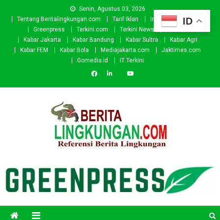
Skip
Senin, Agustus 03, 2026
to
ID
Tentang Beritalingkungan.com
Tarif Iklan
Investor
Donasi
content
Greenpress
Terkini.com
Terkini News
Kabar.id
Kabar Jakarta
Kabar Bandung
Kabar Sultra
Kabar Agri
Kabar FEM
Kabar Bola
Mediajakarta.com
Jaktimes.com
Gomedia.id
IT Terkini
Beritalingkungan.com
Situs Berita Lingkungan Indonesia