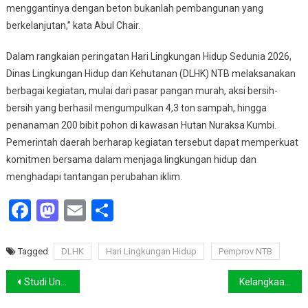
menggantinya dengan beton bukanlah pembangunan yang
berkelanjutan,” kata Abul Chair.
Dalam rangkaian peringatan Hari Lingkungan Hidup Sedunia 2026,
Dinas Lingkungan Hidup dan Kehutanan (DLHK) NTB melaksanakan
berbagai kegiatan, mulai dari pasar pangan murah, aksi bersih-
bersih yang berhasil mengumpulkan 4,3 ton sampah, hingga
penanaman 200 bibit pohon di kawasan Hutan Nuraksa Kumbi.
Pemerintah daerah berharap kegiatan tersebut dapat memperkuat
komitmen bersama dalam menjaga lingkungan hidup dan
menghadapi tantangan perubahan iklim.
Facebook
Mastodon
Email
Share
Tagged
DLHK
Hari Lingkungan Hidup
Pemprov NTB
Navigasi
Studi Ungkap Sistem Pertanian Adat Amazon Jaga Hutan Selama 4.500 Tahun
Kelangkaan Kunang-kunang Indikator Menurunnya Kualitas Lingkungan