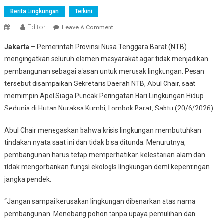
Berita Lingkungan
Terkini
Editor
On
Leave A Comment
Pemprov
Jakarta
– Pemerintah Provinsi Nusa Tenggara Barat (NTB)
NTB
mengingatkan seluruh elemen masyarakat agar tidak menjadikan
Ingatkan
pembangunan sebagai alasan untuk merusak lingkungan. Pesan
Pembangunan
tersebut disampaikan Sekretaris Daerah NTB, Abul Chair, saat
Tak
Boleh
memimpin Apel Siaga Puncak Peringatan Hari Lingkungan Hidup
Jadi
Sedunia di Hutan Nuraksa Kumbi, Lombok Barat, Sabtu (20/6/2026).
Alasan
Merusak
Abul Chair menegaskan bahwa krisis lingkungan membutuhkan
Lingkungan
tindakan nyata saat ini dan tidak bisa ditunda. Menurutnya,
pembangunan harus tetap memperhatikan kelestarian alam dan
tidak mengorbankan fungsi ekologis lingkungan demi kepentingan
jangka pendek.
“Jangan sampai kerusakan lingkungan dibenarkan atas nama
pembangunan. Menebang pohon tanpa upaya pemulihan dan