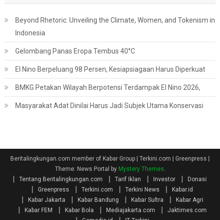
Beyond Rhetoric: Unveiling the Climate, Women, and Tokenism in
Indonesia
Gelombang Panas Eropa Tembus 40°C
El Nino Berpeluang 98 Persen, Kesiapsiagaan Harus Diperkuat
BMKG Petakan Wilayah Berpotensi Terdampak El Nino 2026,
Masyarakat Adat Dinilai Harus Jadi Subjek Utama Konservasi
Beritalingkungan.com member of Kabar Group | Terkini.com | Greenpress
|
Theme: News Portal by
Mystery Themes
.
Tentang Beritalingkungan.com
Tarif Iklan
Investor
Donasi
Greenpress
Terkini.com
Terkini News
Kabar.id
Kabar Jakarta
Kabar Bandung
Kabar Sultra
Kabar Agri
Kabar FEM
Kabar Bola
Mediajakarta.com
Jaktimes.com