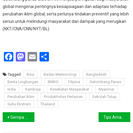
global mengenai pentingnya kesiapsiagaan dan adaptasi terhadap
perubahan iklim global, serta perlunya tindakan preventif yang lebih
serius untuk melindungi masyarakat dari dampak yang merugikan
(KKT/CNA/CNN/NYT/BL)
Facebook
Mastodon
Email
Share
Tagged
Asia
Badan Meteorologi
Bangladesh
Berita Lingkungan
BMKG
Filipina
Gelombang Panas
India
Kamboja
Kesehatan Masyarakat
Myanmar
Perubahan Iklim
Produktivitas Pertanian
Sekolah Tutup
Suhu Ekstrem
Thailand
Navigasi
Gempa Guncang Kabupaten Bandung, Warga Dihimbau Waspada
Tips Aman Menghadapi Gelombang Panas
pos