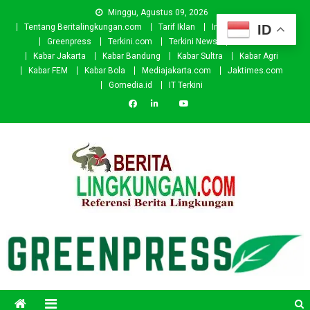
Skip
Minggu, Agustus 09, 2026
to
ID
Tentang Beritalingkungan.com
Tarif Iklan
Investor
Donasi
content
Greenpress
Terkini.com
Terkini News
Kabar.id
Kabar Jakarta
Kabar Bandung
Kabar Sultra
Kabar Agri
Kabar FEM
Kabar Bola
Mediajakarta.com
Jaktimes.com
Gomedia.id
IT Terkini
Beritalingkungan.com
Situs Berita Lingkungan Indonesia