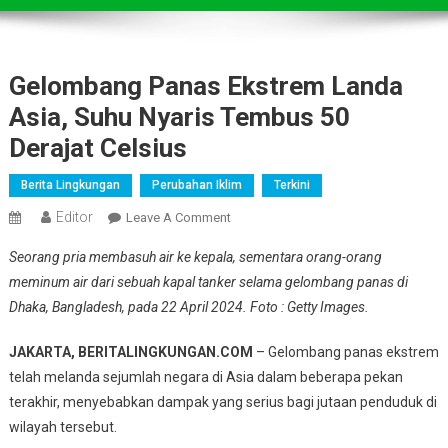
Gelombang Panas Ekstrem Landa
Asia, Suhu Nyaris Tembus 50
Derajat Celsius
Berita Lingkungan
Perubahan Iklim
Terkini
Editor
On
Leave A Comment
Gelombang
Seorang pria membasuh air ke kepala, sementara orang-orang
Panas
meminum air dari sebuah kapal tanker selama gelombang panas di
Ekstrem
Dhaka, Bangladesh, pada 22 April 2024. Foto : Getty Images.
Landa
Asia,
JAKARTA, BERITALINGKUNGAN.COM
– Gelombang panas ekstrem
Suhu
telah melanda sejumlah negara di Asia dalam beberapa pekan
Nyaris
Tembus
terakhir, menyebabkan dampak yang serius bagi jutaan penduduk di
50
wilayah tersebut.
Derajat