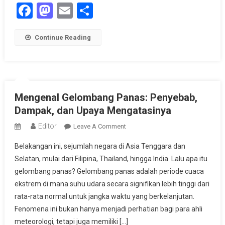
Facebook
Mastodon
Email
Share
Continue Reading
Mengenal Gelombang Panas: Penyebab,
Dampak, dan Upaya Mengatasinya
Editor
On
Leave A Comment
Mengenal
Belakangan ini, sejumlah negara di Asia Tenggara dan
Gelombang
Selatan, mulai dari Filipina, Thailand, hingga India. Lalu apa itu
Panas:
gelombang panas? Gelombang panas adalah periode cuaca
Penyebab,
ekstrem di mana suhu udara secara signifikan lebih tinggi dari
Dampak,
Dan
rata-rata normal untuk jangka waktu yang berkelanjutan.
Upaya
Fenomena ini bukan hanya menjadi perhatian bagi para ahli
Mengatasinya
meteorologi, tetapi juga memiliki […]