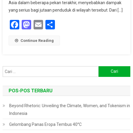
Nyaris
Asia dalam beberapa pekan terakhir, menyebabkan dampak
Tembus
yang serius bagi jutaan penduduk di wilayah tersebut. Dari […]
50
Facebook
Mastodon
Email
Share
Derajat
Celsius
Continue Reading
Cari
untuk:
POS-POS TERBARU
Beyond Rhetoric: Unveiling the Climate, Women, and Tokenism in
Indonesia
Gelombang Panas Eropa Tembus 40°C