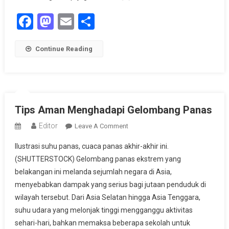
Facebook
Mastodon
Email
Share
Continue Reading
Tips Aman Menghadapi Gelombang Panas
Editor
On
Leave A Comment
Tips
Ilustrasi suhu panas, cuaca panas akhir-akhir ini.
Aman
(SHUTTERSTOCK) Gelombang panas ekstrem yang
Menghadapi
belakangan ini melanda sejumlah negara di Asia,
Gelombang
menyebabkan dampak yang serius bagi jutaan penduduk di
Panas
wilayah tersebut. Dari Asia Selatan hingga Asia Tenggara,
suhu udara yang melonjak tinggi mengganggu aktivitas
sehari-hari, bahkan memaksa beberapa sekolah untuk