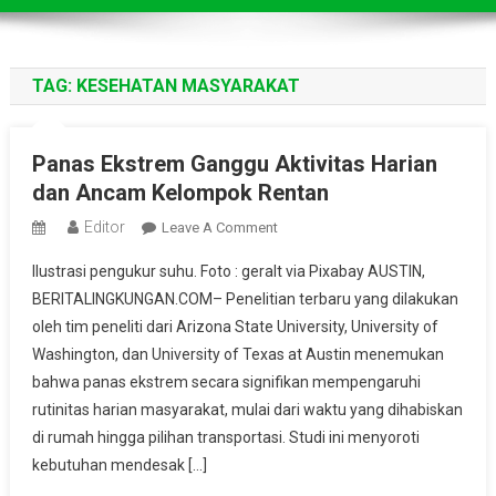
TAG:
KESEHATAN MASYARAKAT
Panas Ekstrem Ganggu Aktivitas Harian
dan Ancam Kelompok Rentan
Editor
On
Leave A Comment
Panas
Ilustrasi pengukur suhu. Foto : geralt via Pixabay AUSTIN,
Ekstrem
BERITALINGKUNGAN.COM– Penelitian terbaru yang dilakukan
Ganggu
oleh tim peneliti dari Arizona State University, University of
Aktivitas
Washington, dan University of Texas at Austin menemukan
Harian
Dan
bahwa panas ekstrem secara signifikan mempengaruhi
Ancam
rutinitas harian masyarakat, mulai dari waktu yang dihabiskan
Kelompok
di rumah hingga pilihan transportasi. Studi ini menyoroti
Rentan
kebutuhan mendesak […]