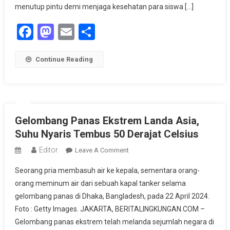
menutup pintu demi menjaga kesehatan para siswa […]
Facebook
Mastodon
Email
Share
Continue Reading
Gelombang Panas Ekstrem Landa Asia,
Suhu Nyaris Tembus 50 Derajat Celsius
Editor
On
Leave A Comment
Gelombang
Seorang pria membasuh air ke kepala, sementara orang-
Panas
orang meminum air dari sebuah kapal tanker selama
Ekstrem
gelombang panas di Dhaka, Bangladesh, pada 22 April 2024.
Landa
Foto : Getty Images. JAKARTA, BERITALINGKUNGAN.COM –
Asia,
Suhu
Gelombang panas ekstrem telah melanda sejumlah negara di