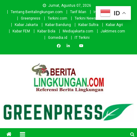
Skip
Jumat, Agustus 07, 2026
to
ID
Tentang Beritalingkungan.com
Tarif Iklan
Investor
Donasi
content
Greenpress
Terkini.com
Terkini News
Kabar.id
Kabar Jakarta
Kabar Bandung
Kabar Sultra
Kabar Agri
Kabar FEM
Kabar Bola
Mediajakarta.com
Jaktimes.com
Gomedia.id
IT Terkini
Beritalingkungan.com
Situs Berita Lingkungan Indonesia