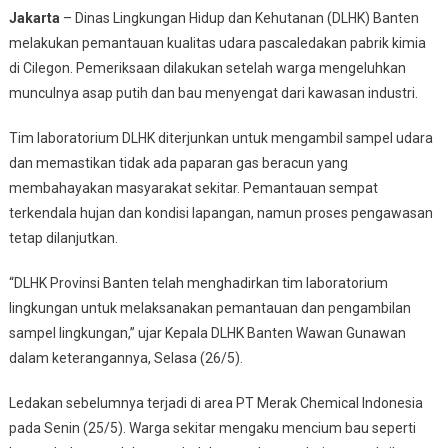
DLHK
Jakarta
– Dinas Lingkungan Hidup dan Kehutanan (DLHK) Banten
Banten
melakukan pemantauan kualitas udara pascaledakan pabrik kimia
Cek
di Cilegon. Pemeriksaan dilakukan setelah warga mengeluhkan
Potensi
munculnya asap putih dan bau menyengat dari kawasan industri.
Gas
Beracun
Tim laboratorium DLHK diterjunkan untuk mengambil sampel udara
Pascaledakan
Pabrik
dan memastikan tidak ada paparan gas beracun yang
Kimia
membahayakan masyarakat sekitar. Pemantauan sempat
terkendala hujan dan kondisi lapangan, namun proses pengawasan
tetap dilanjutkan.
“DLHK Provinsi Banten telah menghadirkan tim laboratorium
lingkungan untuk melaksanakan pemantauan dan pengambilan
sampel lingkungan,” ujar Kepala DLHK Banten Wawan Gunawan
dalam keterangannya, Selasa (26/5).
Ledakan sebelumnya terjadi di area PT Merak Chemical Indonesia
pada Senin (25/5). Warga sekitar mengaku mencium bau seperti