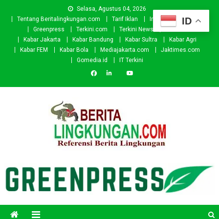
Skip
Selasa, Agustus 04, 2026
to
ID
Tentang Beritalingkungan.com
Tarif Iklan
Investor
Donasi
content
Greenpress
Terkini.com
Terkini News
Kabar.id
Kabar Jakarta
Kabar Bandung
Kabar Sultra
Kabar Agri
Kabar FEM
Kabar Bola
Mediajakarta.com
Jaktimes.com
Gomedia.id
IT Terkini
Beritalingkungan.com
Situs Berita Lingkungan Indonesia