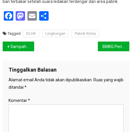
ban terbakar setelah suara ledakan terdengar dari area pabrik.
Facebook
Mastodon
Email
Share
Tagged
DLHK
Lingkungan
Pabrik Kimia
Navigasi
Sampah Konvoi Juara Persib Capai Tujuh Truk di Bandung
BMKG Peringatkan Hujan Lebat di Sejumlah Wilayah Jelang Iduladha
pos
Tinggalkan Balasan
Alamat email Anda tidak akan dipublikasikan.
Ruas yang wajib
ditandai
*
Komentar
*