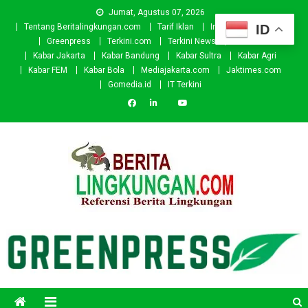
Skip
Jumat, Agustus 07, 2026
to
ID
Tentang Beritalingkungan.com
Tarif Iklan
Investor
Donasi
content
Greenpress
Terkini.com
Terkini News
Kabar.id
Kabar Jakarta
Kabar Bandung
Kabar Sultra
Kabar Agri
Kabar FEM
Kabar Bola
Mediajakarta.com
Jaktimes.com
Gomedia.id
IT Terkini
Beritalingkungan.com
Situs Berita Lingkungan Indonesia