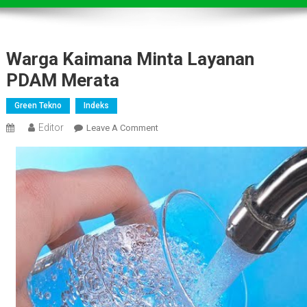
Warga Kaimana Minta Layanan
PDAM Merata
Green Tekno
Indeks
Editor
On
Leave A Comment
Warga
Kaimana
Minta
Layanan
PDAM
Merata