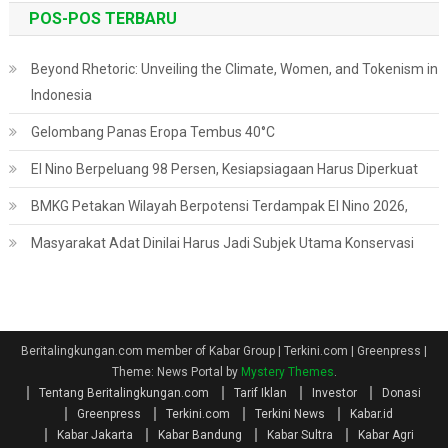
POS-POS TERBARU
Beyond Rhetoric: Unveiling the Climate, Women, and Tokenism in
Indonesia
Gelombang Panas Eropa Tembus 40°C
El Nino Berpeluang 98 Persen, Kesiapsiagaan Harus Diperkuat
BMKG Petakan Wilayah Berpotensi Terdampak El Nino 2026,
Masyarakat Adat Dinilai Harus Jadi Subjek Utama Konservasi
Beritalingkungan.com member of Kabar Group | Terkini.com | Greenpress
|
Theme: News Portal by
Mystery Themes
.
Tentang Beritalingkungan.com
Tarif Iklan
Investor
Donasi
Greenpress
Terkini.com
Terkini News
Kabar.id
Kabar Jakarta
Kabar Bandung
Kabar Sultra
Kabar Agri