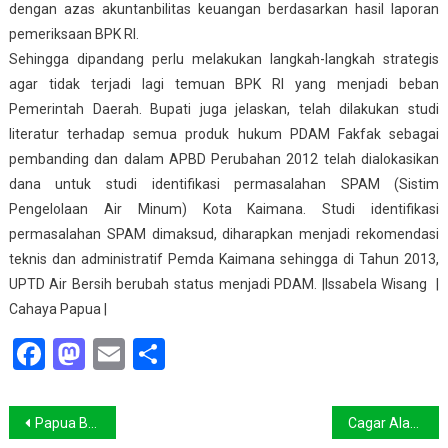
dengan azas akuntanbilitas keuangan berdasarkan hasil laporan
pemeriksaan BPK RI.
Sehingga dipandang perlu melakukan langkah-langkah strategis
agar tidak terjadi lagi temuan BPK RI yang menjadi beban
Pemerintah Daerah. Bupati juga jelaskan, telah dilakukan studi
literatur terhadap semua produk hukum PDAM Fakfak sebagai
pembanding dan dalam APBD Perubahan 2012 telah dialokasikan
dana untuk studi identifikasi permasalahan SPAM (Sistim
Pengelolaan Air Minum) Kota Kaimana. Studi identifikasi
permasalahan SPAM dimaksud, diharapkan menjadi rekomendasi
teknis dan administratif Pemda Kaimana sehingga di Tahun 2013,
UPTD Air Bersih berubah status menjadi PDAM. |Issabela Wisang |
Cahaya Papua |
Facebook
Mastodon
Email
Share
Navigasi
Papua Barat Godok Raperdasus DBH Migas
Cagar Alam Morowali Diserobot