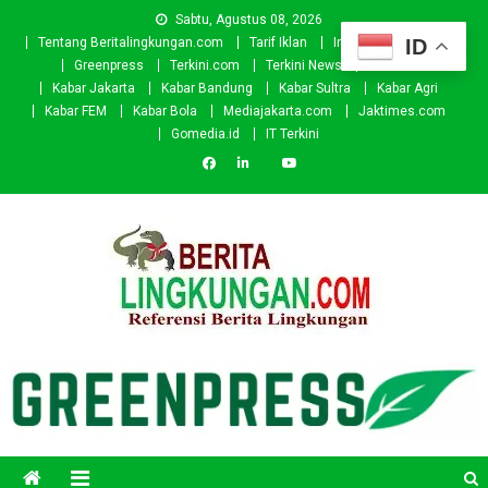
Skip
Sabtu, Agustus 08, 2026
to
ID
Tentang Beritalingkungan.com
Tarif Iklan
Investor
Donasi
content
Greenpress
Terkini.com
Terkini News
Kabar.id
Kabar Jakarta
Kabar Bandung
Kabar Sultra
Kabar Agri
Kabar FEM
Kabar Bola
Mediajakarta.com
Jaktimes.com
Gomedia.id
IT Terkini
Beritalingkungan.com
Situs Berita Lingkungan Indonesia