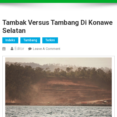
Tambak Versus Tambang Di Konawe
Selatan
Indeks
Tambang
Terkini
Editor
On
Leave A Comment
Tambak
Versus
Tambang
Di
Konawe
Selatan