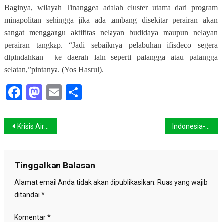
Baginya, wilayah Tinanggea adalah cluster utama dari program
minapolitan sehingga jika ada tambang disekitar perairan akan
sangat menggangu aktifitas nelayan budidaya maupun nelayan
perairan tangkap. “Jadi sebaiknya pelabuhan ifisdeco segera
dipindahkan
ke daerah lain seperti palangga atau palangga
selatan,”pintanya. (Yos Hasrul).
Facebook
Mastodon
Email
Share
Navigasi
Krisis Air Bersih di Poleang Barat Diduga Akibat Maraknya Ilegal Logging
Indonesia- Singapura Sepakati Batas Maritim bagian Timur
pos
Tinggalkan Balasan
Alamat email Anda tidak akan dipublikasikan.
Ruas yang wajib
ditandai
*
Komentar
*