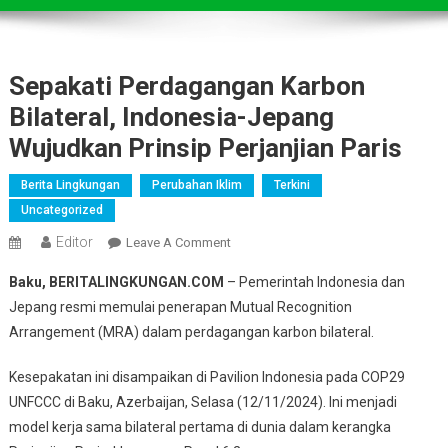
Sepakati Perdagangan Karbon
Bilateral, Indonesia-Jepang
Wujudkan Prinsip Perjanjian Paris
Berita Lingkungan
Perubahan Iklim
Terkini
Uncategorized
Editor
On
Leave A Comment
Sepakati
Baku, BERITALINGKUNGAN.COM
– Pemerintah Indonesia dan
Perdagangan
Jepang resmi memulai penerapan Mutual Recognition
Karbon
Arrangement (MRA) dalam perdagangan karbon bilateral.
Bilateral,
Indonesia-
Kesepakatan ini disampaikan di Pavilion Indonesia pada COP29
Jepang
UNFCCC di Baku, Azerbaijan, Selasa (12/11/2024). Ini menjadi
Wujudkan
Prinsip
model kerja sama bilateral pertama di dunia dalam kerangka