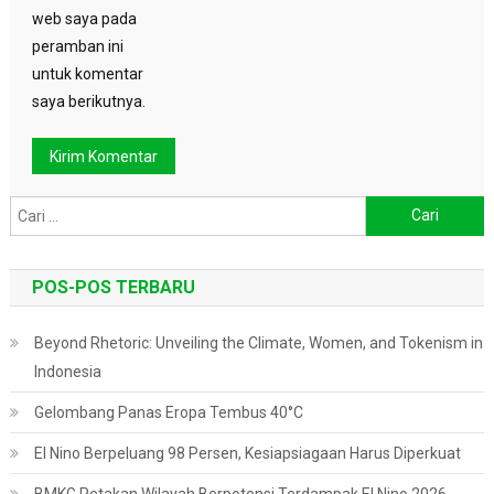
web saya pada
peramban ini
untuk komentar
saya berikutnya.
Cari
untuk:
POS-POS TERBARU
Beyond Rhetoric: Unveiling the Climate, Women, and Tokenism in
Indonesia
Gelombang Panas Eropa Tembus 40°C
El Nino Berpeluang 98 Persen, Kesiapsiagaan Harus Diperkuat
BMKG Petakan Wilayah Berpotensi Terdampak El Nino 2026,