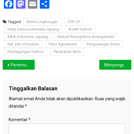
Facebook
Mastodon
Email
Share
Tagged
Berita Lingkungan
COP 29
Kerja Sama Indonesia Jepang
Kredit Karbon
MRA Indonesia Jepang
Mutual Recognition Arrangement
Net Zero Emission
Paris Agreement
Pengurangan Emisi
Perdagangan Karbon
Perubahan Iklim
Navigasi
Penemuan Baru Ungkap Matahari Diduga Miliki Pusaran Polar Mirip Bumi
Menyongsong COP 29, Langkah Strategis untuk Menanggulangi Perubahan Iklim di Bumi
pos
Tinggalkan Balasan
Alamat email Anda tidak akan dipublikasikan.
Ruas yang wajib
ditandai
*
Komentar
*