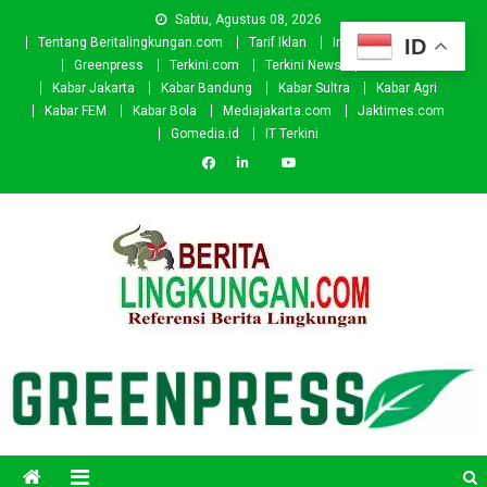
Skip
Sabtu, Agustus 08, 2026
to
ID
Tentang Beritalingkungan.com
Tarif Iklan
Investor
Donasi
content
Greenpress
Terkini.com
Terkini News
Kabar.id
Kabar Jakarta
Kabar Bandung
Kabar Sultra
Kabar Agri
Kabar FEM
Kabar Bola
Mediajakarta.com
Jaktimes.com
Gomedia.id
IT Terkini
Beritalingkungan.com
Situs Berita Lingkungan Indonesia