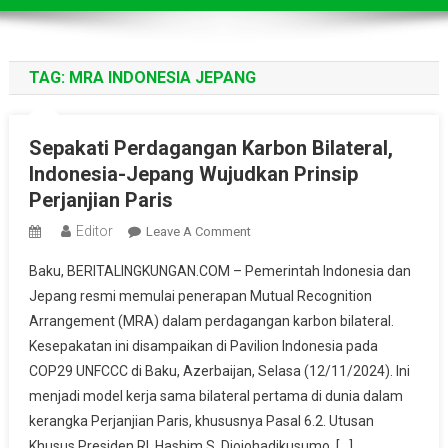
TAG:
MRA INDONESIA JEPANG
Sepakati Perdagangan Karbon Bilateral,
Indonesia-Jepang Wujudkan Prinsip
Perjanjian Paris
Editor
On
Leave A Comment
Sepakati
Baku, BERITALINGKUNGAN.COM – Pemerintah Indonesia dan
Perdagangan
Jepang resmi memulai penerapan Mutual Recognition
Karbon
Arrangement (MRA) dalam perdagangan karbon bilateral.
Bilateral,
Kesepakatan ini disampaikan di Pavilion Indonesia pada
Indonesia-
Jepang
COP29 UNFCCC di Baku, Azerbaijan, Selasa (12/11/2024). Ini
Wujudkan
menjadi model kerja sama bilateral pertama di dunia dalam
Prinsip
kerangka Perjanjian Paris, khususnya Pasal 6.2. Utusan
Perjanjian
Khusus Presiden RI, Hashim S. Djojohadikusumo, […]