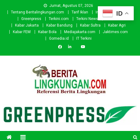
Skip
Jumat, Agustus 07, 2026
to
ID
Tentang Beritalingkungan.com
Tarif Iklan
Investor
Donasi
content
Greenpress
Terkini.com
Terkini News
Kabar.id
Kabar Jakarta
Kabar Bandung
Kabar Sultra
Kabar Agri
Kabar FEM
Kabar Bola
Mediajakarta.com
Jaktimes.com
Gomedia.id
IT Terkini
Beritalingkungan.com
Situs Berita Lingkungan Indonesia