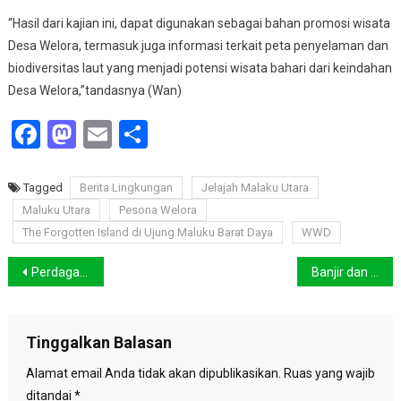
“Hasil dari kajian ini, dapat digunakan sebagai bahan promosi wisata
Desa Welora, termasuk juga informasi terkait peta penyelaman dan
biodiversitas laut yang menjadi potensi wisata bahari dari keindahan
Desa Welora,”tandasnya (Wan)
Facebook
Mastodon
Email
Share
Tagged
Berita Lingkungan
Jelajah Malaku Utara
Maluku Utara
Pesona Welora
The Forgotten Island di Ujung Maluku Barat Daya
WWD
Navigasi
Perdagangan Karbon, Mengubah Emisi Menjadi Peluang
Banjir dan Longsor Landa Palopo dan Luwu
pos
Tinggalkan Balasan
Alamat email Anda tidak akan dipublikasikan.
Ruas yang wajib
ditandai
*