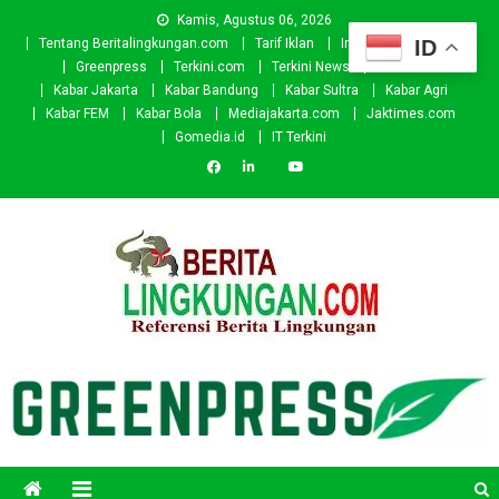
Skip
Kamis, Agustus 06, 2026
to
ID
Tentang Beritalingkungan.com
Tarif Iklan
Investor
Donasi
content
Greenpress
Terkini.com
Terkini News
Kabar.id
Kabar Jakarta
Kabar Bandung
Kabar Sultra
Kabar Agri
Kabar FEM
Kabar Bola
Mediajakarta.com
Jaktimes.com
Gomedia.id
IT Terkini
Beritalingkungan.com
Situs Berita Lingkungan Indonesia