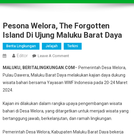
Pesona Welora, The Forgotten
Island Di Ujung Maluku Barat Daya
Berita Lingkungan
Jelajah
Terkini
Editor
On
Leave A Comment
Pesona
MALUKU, BERITALINGKUNGAN.COM
– Pemerintah Desa Welora,
Welora,
Pulau Dawera, Maluku Barat Daya melakukan kajian daya dukung
The
wisata bahari bersama Yayasan WWF Indonesia pada 20-24 Maret
Forgotten
2024.
Island
Di
Kajian ini dilakukan dalam rangka upaya pengembangan wisata
Ujung
Maluku
bahari di Desa Welora, yang ditargetkan untuk menjadi wisata yang
Barat
bertanggung jawab, berkelanjutan, dan ramah lingkungan.
Daya
Pemerintah Desa Welora, Kabupaten Maluku Barat Daya bekerja