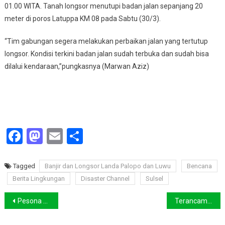
01.00 WITA. Tanah longsor menutupi badan jalan sepanjang 20
meter di poros Latuppa KM 08 pada Sabtu (30/3).
“Tim gabungan segera melakukan perbaikan jalan yang tertutup
longsor. Kondisi terkini badan jalan sudah terbuka dan sudah bisa
dilalui kendaraan,”pungkasnya (Marwan Aziz)
Facebook
Mastodon
Email
Share
Tagged
Banjir dan Longsor Landa Palopo dan Luwu
Bencana
Berita Lingkungan
Disaster Channel
Sulsel
Navigasi
Pesona Welora, The Forgotten Island di Ujung Maluku Barat Daya
Terancam Punah, Ilmuwan Peringatkan Kuota Pemburu Anjing Laut Abu-Abu Terlalu Besar
pos