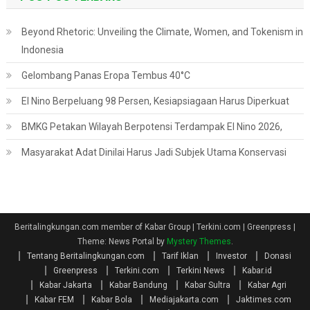
Beyond Rhetoric: Unveiling the Climate, Women, and Tokenism in
Indonesia
Gelombang Panas Eropa Tembus 40°C
El Nino Berpeluang 98 Persen, Kesiapsiagaan Harus Diperkuat
BMKG Petakan Wilayah Berpotensi Terdampak El Nino 2026,
Masyarakat Adat Dinilai Harus Jadi Subjek Utama Konservasi
Beritalingkungan.com member of Kabar Group | Terkini.com | Greenpress
|
Theme: News Portal by
Mystery Themes
.
Tentang Beritalingkungan.com
Tarif Iklan
Investor
Donasi
Greenpress
Terkini.com
Terkini News
Kabar.id
Kabar Jakarta
Kabar Bandung
Kabar Sultra
Kabar Agri
Kabar FEM
Kabar Bola
Mediajakarta.com
Jaktimes.com