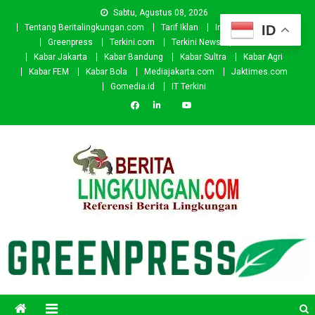
Skip
Sabtu, Agustus 08, 2026
to
ID
Tentang Beritalingkungan.com
Tarif Iklan
Investor
Donasi
content
Greenpress
Terkini.com
Terkini News
Kabar.id
Kabar Jakarta
Kabar Bandung
Kabar Sultra
Kabar Agri
Kabar FEM
Kabar Bola
Mediajakarta.com
Jaktimes.com
Gomedia.id
IT Terkini
Beritalingkungan.com
Situs Berita Lingkungan Indonesia