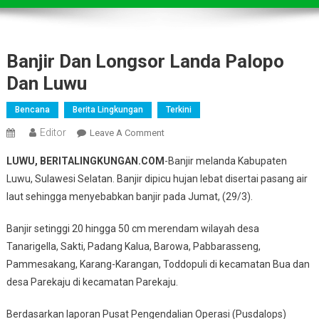
Banjir Dan Longsor Landa Palopo
Dan Luwu
Bencana
Berita Lingkungan
Terkini
Editor
On
Leave A Comment
Banjir
LUWU, BERITALINGKUNGAN.COM
-Banjir melanda Kabupaten
Dan
Luwu, Sulawesi Selatan. Banjir dipicu hujan lebat disertai pasang air
Longsor
laut sehingga menyebabkan banjir pada Jumat, (29/3).
Landa
Palopo
Banjir setinggi 20 hingga 50 cm merendam wilayah desa
Dan
Tanarigella, Sakti, Padang Kalua, Barowa, Pabbarasseng,
Luwu
Pammesakang, Karang-Karangan, Toddopuli di kecamatan Bua dan
desa Parekaju di kecamatan Parekaju.
Berdasarkan laporan Pusat Pengendalian Operasi (Pusdalops)