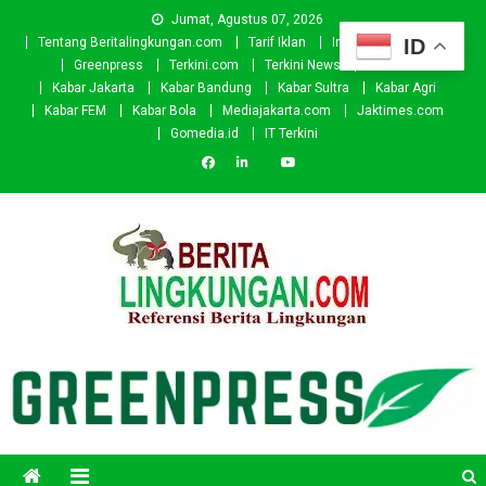
Skip
Jumat, Agustus 07, 2026
to
ID
Tentang Beritalingkungan.com
Tarif Iklan
Investor
Donasi
content
Greenpress
Terkini.com
Terkini News
Kabar.id
Kabar Jakarta
Kabar Bandung
Kabar Sultra
Kabar Agri
Kabar FEM
Kabar Bola
Mediajakarta.com
Jaktimes.com
Gomedia.id
IT Terkini
Beritalingkungan.com
Situs Berita Lingkungan Indonesia