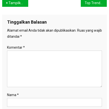
Navigasi
Tampilkan Aksi Kreatif Pengelolaan Sampah ala Kaum Muda Depok
Top Trending Fashion Looks For 2023
pos
Tinggalkan Balasan
Alamat email Anda tidak akan dipublikasikan.
Ruas yang wajib
ditandai
*
Komentar
*
Nama
*