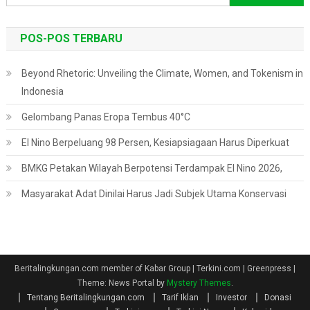
untuk:
POS-POS TERBARU
Beyond Rhetoric: Unveiling the Climate, Women, and Tokenism in
Indonesia
Gelombang Panas Eropa Tembus 40°C
El Nino Berpeluang 98 Persen, Kesiapsiagaan Harus Diperkuat
BMKG Petakan Wilayah Berpotensi Terdampak El Nino 2026,
Masyarakat Adat Dinilai Harus Jadi Subjek Utama Konservasi
Beritalingkungan.com member of Kabar Group | Terkini.com | Greenpress
|
Theme: News Portal by
Mystery Themes
.
Tentang Beritalingkungan.com
Tarif Iklan
Investor
Donasi