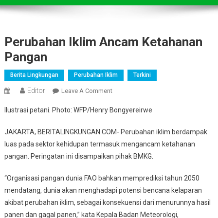
Perubahan Iklim Ancam Ketahanan
Pangan
Berita Lingkungan
Perubahan Iklim
Terkini
Editor
On
Leave A Comment
Perubahan
Ilustrasi petani. Photo: WFP/Henry Bongyereirwe
Iklim
Ancam
JAKARTA, BERITALINGKUNGAN.COM- Perubahan iklim berdampak
Ketahanan
luas pada sektor kehidupan termasuk mengancam ketahanan
Pangan
pangan. Peringatan ini disampaikan pihak BMKG.
“Organisasi pangan dunia FAO bahkan memprediksi tahun 2050
mendatang, dunia akan menghadapi potensi bencana kelaparan
akibat perubahan iklim, sebagai konsekuensi dari menurunnya hasil
panen dan gagal panen,” kata Kepala Badan Meteorologi,