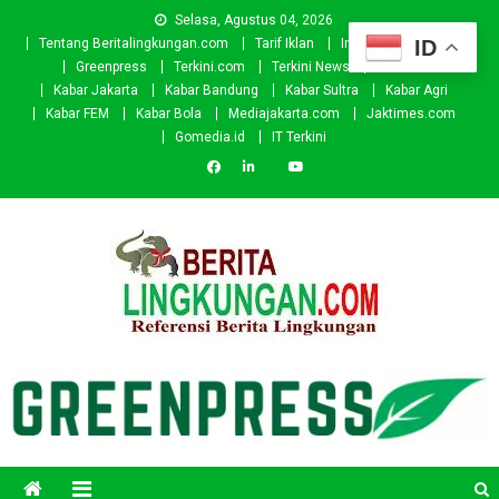
Skip
Selasa, Agustus 04, 2026
to
ID
Tentang Beritalingkungan.com
Tarif Iklan
Investor
Donasi
content
Greenpress
Terkini.com
Terkini News
Kabar.id
Kabar Jakarta
Kabar Bandung
Kabar Sultra
Kabar Agri
Kabar FEM
Kabar Bola
Mediajakarta.com
Jaktimes.com
Gomedia.id
IT Terkini
Beritalingkungan.com
Situs Berita Lingkungan Indonesia