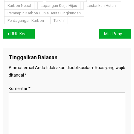
Karbon Netral
Lapangan Kerja Hijau
Lestarikan Hutan
Pemimpin Karbon Dunia Berita Lingkungan
Perdagangan Karbon
Terkini
Navigasi
RUU Keadilan Iklim, Harapan Baru bagi Perempuan Pejuang Lingkungan
Misi Penyelamatan Cisadane, Restorasi Hutan untuk Masa Depan
pos
Tinggalkan Balasan
Alamat email Anda tidak akan dipublikasikan.
Ruas yang wajib
ditandai
*
Komentar
*