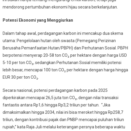
Ekonomi
mendorong pertumbuhan ekonomi hijau secara berkelanjutan.
Hijau
Potensi Ekonomi yang Menggiurkan
Dalam tahap awal, perdagangan karbon ini mencakup dua skema
utama: Pengelolaan hutan oleh swasta (Pemegang Perizinan
Berusaha Pemanfaatan Hutan/PBPH) dan Perhutanan Sosial. PBPH
berpotensi menyerap 20-58 ton CO₂ per hektare dengan harga USD
5-10 per ton CO₂, sedangkan Perhutanan Sosial memiliki potensi
lebih besar, mencapai 100 ton CO₂ per hektare dengan harga hingga
EUR 30 per ton CO₂.
Secara nasional, potensi perdagangan karbon pada 2025
diperkirakan mencapai 26,5 juta ton CO₂, dengan nilai transaksi
fantastis antara Rp1,6 hingga Rp3,2 triliun per tahun. “Jika
dimaksimalkan hingga 2034, nilai ini bisa meroket hingga Rp258,7
triliun, dengan kontribusi pajak dan PNBP mencapai puluhan triliun
rupiah,” kata Raja Juli melalui keterangan persnya beberapa waktu