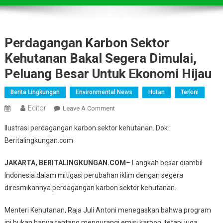
Perdagangan Karbon Sektor
Kehutanan Bakal Segera Dimulai,
Peluang Besar Untuk Ekonomi Hijau
Berita Lingkungan
Environmental News
Hutan
Terkini
Editor
On
Leave A Comment
Perdagangan
Ilustrasi perdagangan karbon sektor kehutanan. Dok :
Karbon
Beritalingkungan.com
Sektor
Kehutanan
JAKARTA, BERITALINGKUNGAN.COM
– Langkah besar diambil
Bakal
Indonesia dalam mitigasi perubahan iklim dengan segera
Segera
diresmikannya perdagangan karbon sektor kehutanan.
Dimulai,
Peluang
Menteri Kehutanan, Raja Juli Antoni menegaskan bahwa program
Besar
ini bukan hanya tentang mengurangi emisi karbon, tetapi juga
Untuk