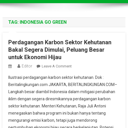
TAG:
INDONESIA GO GREEN
Perdagangan Karbon Sektor Kehutanan
Bakal Segera Dimulai, Peluang Besar
untuk Ekonomi Hijau
Editor
On
Leave A Comment
Perdagangan
Ilustrasi perdagangan karbon sektor kehutanan. Dok :
Karbon
Beritalingkungan.com JAKARTA, BERITALINGKUNGAN.COM–
Sektor
Langkah besar diambil Indonesia dalam mitigasi perubahan
Kehutanan
iklim dengan segera diresmikannya perdagangan karbon
Bakal
Segera
sektor kehutanan. Menteri Kehutanan, Raja Juli Antoni
Dimulai,
menegaskan bahwa program ini bukan hanya tentang
Peluang
mengurangi emisi karbon, tetapi juga mendorong
Besar
pertumbuhan ekonomi hijau secara berkelanjutan. Potensi