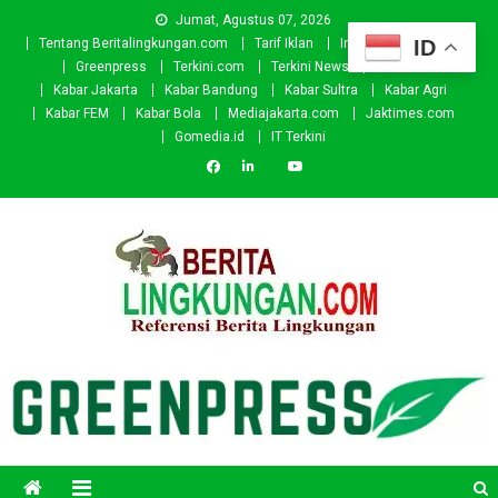
Skip
Jumat, Agustus 07, 2026
to
ID
Tentang Beritalingkungan.com
Tarif Iklan
Investor
Donasi
content
Greenpress
Terkini.com
Terkini News
Kabar.id
Kabar Jakarta
Kabar Bandung
Kabar Sultra
Kabar Agri
Kabar FEM
Kabar Bola
Mediajakarta.com
Jaktimes.com
Gomedia.id
IT Terkini
Beritalingkungan.com
Situs Berita Lingkungan Indonesia