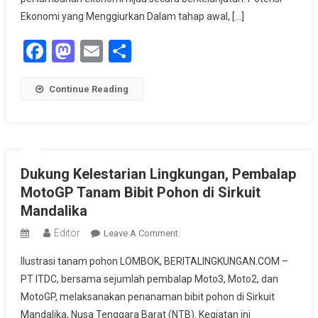
Untuk
Ekonomi yang Menggiurkan Dalam tahap awal, […]
Ekonomi
Hijau
Facebook
Mastodon
Email
Share
Continue Reading
Dukung Kelestarian Lingkungan, Pembalap
MotoGP Tanam Bibit Pohon di Sirkuit
Mandalika
Editor
On
Leave A Comment
Dukung
Ilustrasi tanam pohon LOMBOK, BERITALINGKUNGAN.COM –
Kelestarian
PT ITDC, bersama sejumlah pembalap Moto3, Moto2, dan
Lingkungan,
MotoGP, melaksanakan penanaman bibit pohon di Sirkuit
Pembalap
Mandalika, Nusa Tenggara Barat (NTB). Kegiatan ini
MotoGP