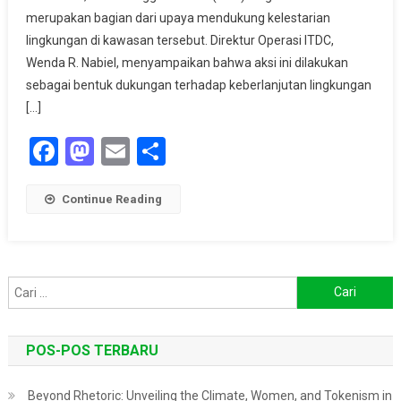
Tanam
merupakan bagian dari upaya mendukung kelestarian
Bibit
lingkungan di kawasan tersebut. Direktur Operasi ITDC,
Pohon
Wenda R. Nabiel, menyampaikan bahwa aksi ini dilakukan
Di
sebagai bentuk dukungan terhadap keberlanjutan lingkungan
Sirkuit
[…]
Mandalika
Facebook
Mastodon
Email
Share
Continue Reading
Cari
untuk:
POS-POS TERBARU
Beyond Rhetoric: Unveiling the Climate, Women, and Tokenism in