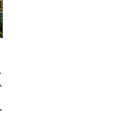
s
ak
ut