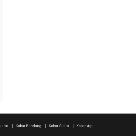
karta
Kabar Bandung
Kabar Sultra
Kabar Agri