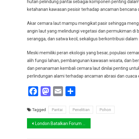
hutan pelindung pantai sebagai komponen penting dalam 
ketahanan kawasan pesisir terhadap ancaman bencana d
Akar cemara laut mampu mengikat pasir sehingga mengur
angin laut yang melindungi vegetasi dan permukiman di be
serangga, dan satwa kecil, sekaligus berkontribusi da
Meski memiliki peran ekologis yang besar, populasi cema
alih fungsi lahan, pembangunan kawasan wisata, dan berk
dan penanaman kembali cemara laut dinilai penting untu
perlindungan alami terhadap ancaman abrasi dan cuaca 
Facebook
Mastodon
Email
Share
Tagged
Pantai
Penelitian
Pohon
Navigasi
London Batalkan Forum Gelombang Panas
pos