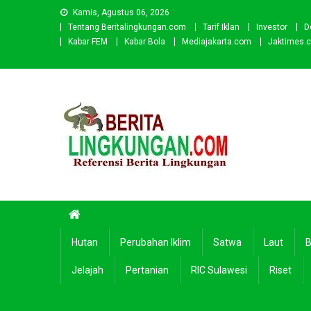
Skip
Kamis, Agustus 06, 2026
to
Tentang Beritalingkungan.com
Tarif Iklan
Investor
D
content
Kabar FEM
Kabar Bola
Mediajakarta.com
Jaktimes.
Beritalingkungan.com
Situs Berita Lingkungan Indonesia
Hutan
Perubahan Iklim
Satwa
Laut
B
Jelajah
Pertanian
RIC Sulawesi
Riset