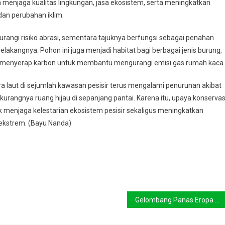
menjaga kualitas lingkungan, jasa ekosistem, serta meningkatkan
an perubahan iklim.
angi risiko abrasi, sementara tajuknya berfungsi sebagai penahan
lakangnya. Pohon ini juga menjadi habitat bagi berbagai jenis burung,
lam menyerap karbon untuk membantu mengurangi emisi gas rumah kaca.
ra laut di sejumlah kawasan pesisir terus mengalami penurunan akibat
urangnya ruang hijau di sepanjang pantai. Karena itu, upaya konservas
k menjaga kelestarian ekosistem pesisir sekaligus meningkatkan
ekstrem. (Bayu Nanda)
Gelombang Panas Eropa Kian Ekstrem