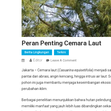
Peran Penting Cemara Laut
Berita Lingkungan
Terkini
Editor
On
Leave A Comment
Peran
Jakarta – Cemara laut (
Casuarina equisetifolia
) menjadi s
Penting
pantai dari abrasi, angin kencang, hingga intrusi air la
Cemara
pohon ini juga membantu menjaga keseimbangan ekosis
Laut
perubahan iklim.
Berbagai penelitian menunjukkan bahwa hutan pelindung 
memiliki manfaat yang jauh lebih luas dibandingkan seka