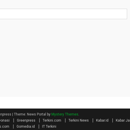
eenpress
|
Theme: News Portal by
Mystery Themes
.
Donasi
Greenpress
Terkini.com
Terkini News
Kabar.id
Kabar Ja
s.com
Gomedia.id
IT Terkini