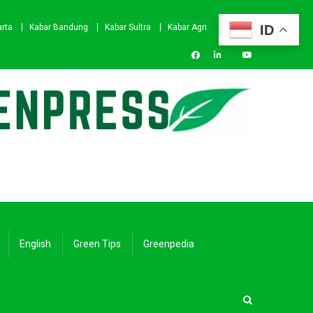
ID
arta
Kabar Bandung
Kabar Sultra
Kabar Agri
English
Green Tips
Greenpedia