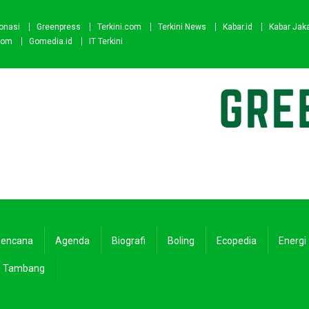
onasi
Greenpress
Terkini.com
Terkini News
Kabar.id
Kabar Jak
com
Gomedia.id
IT Terkini
encana
Agenda
Biografi
Boling
Ecopedia
Energi
Tambang