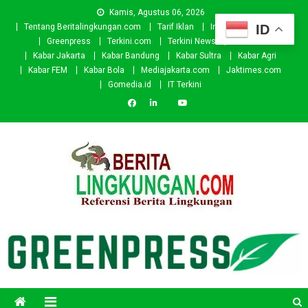
Skip
Kamis, Agustus 06, 2026
to
ID
Tentang Beritalingkungan.com
Tarif Iklan
Investor
Donasi
content
Greenpress
Terkini.com
Terkini News
Kabar.id
Kabar Jakarta
Kabar Bandung
Kabar Sultra
Kabar Agri
Kabar FEM
Kabar Bola
Mediajakarta.com
Jaktimes.com
Gomedia.id
IT Terkini
Beritalingkungan.com
Situs Berita Lingkungan Indonesia