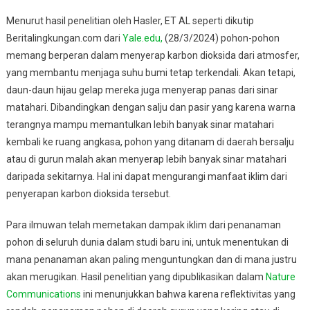
Beberapa
Menurut hasil penelitian oleh Hasler, ET AL seperti dikutip
Wilayah,
Begini
Beritalingkungan.com dari
Yale.edu,
(28/3/2024) pohon-pohon
Penjelasannya
memang berperan dalam menyerap karbon dioksida dari atmosfer,
yang membantu menjaga suhu bumi tetap terkendali. Akan tetapi,
daun-daun hijau gelap mereka juga menyerap panas dari sinar
matahari. Dibandingkan dengan salju dan pasir yang karena warna
terangnya mampu memantulkan lebih banyak sinar matahari
kembali ke ruang angkasa, pohon yang ditanam di daerah bersalju
atau di gurun malah akan menyerap lebih banyak sinar matahari
daripada sekitarnya. Hal ini dapat mengurangi manfaat iklim dari
penyerapan karbon dioksida tersebut.
Para ilmuwan telah memetakan dampak iklim dari penanaman
pohon di seluruh dunia dalam studi baru ini, untuk menentukan di
mana penanaman akan paling menguntungkan dan di mana justru
akan merugikan. Hasil penelitian yang dipublikasikan dalam
Nature
Communications
ini menunjukkan bahwa karena reflektivitas yang