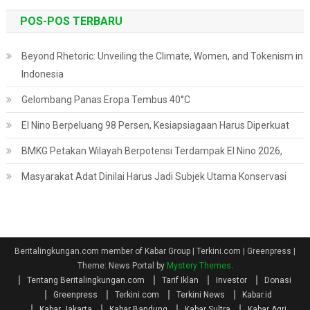
POS-POS TERBARU
Beyond Rhetoric: Unveiling the Climate, Women, and Tokenism in
Indonesia
Gelombang Panas Eropa Tembus 40°C
El Nino Berpeluang 98 Persen, Kesiapsiagaan Harus Diperkuat
BMKG Petakan Wilayah Berpotensi Terdampak El Nino 2026,
Masyarakat Adat Dinilai Harus Jadi Subjek Utama Konservasi
Beritalingkungan.com member of Kabar Group | Terkini.com | Greenpress
|
Theme: News Portal by
Mystery Themes
.
Tentang Beritalingkungan.com
Tarif Iklan
Investor
Donasi
Greenpress
Terkini.com
Terkini News
Kabar.id
Kabar Jakarta
Kabar Bandung
Kabar Sultra
Kabar Agri