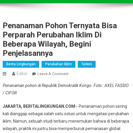
Penanaman Pohon Ternyata Bisa
Perparah Perubahan Iklim Di
Beberapa Wilayah, Begini
Penjelasannya
Berita Lingkungan
Perubahan Iklim
Terkini
Editor
On
Leave A Comment
Penanaman
Penanaman pohon di Republik Demokratik Kongo. Foto : AXEL FASSIO
Pohon
/ CIFOR
Ternyata
Bisa
JAKARTA, BERITALINGKUNGAN.COM
– Penanaman pohon sering
Perparah
kali dianggap sebagai salah satu solusi untuk mengatasi perubahan
Perubahan
iklim. Namun, sebuah studi terbaru menemukan bahwa di beberapa
Iklim
Di
wilayah, praktik ini justru bisa memperburuk pemanasan global.