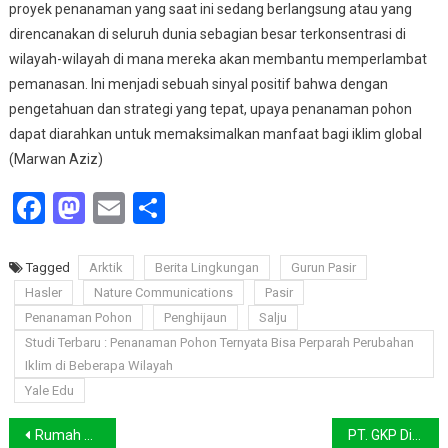
proyek penanaman yang saat ini sedang berlangsung atau yang
direncanakan di seluruh dunia sebagian besar terkonsentrasi di
wilayah-wilayah di mana mereka akan membantu memperlambat
pemanasan. Ini menjadi sebuah sinyal positif bahwa dengan
pengetahuan dan strategi yang tepat, upaya penanaman pohon
dapat diarahkan untuk memaksimalkan manfaat bagi iklim global
(Marwan Aziz)
Facebook
Mastodon
Email
Share
Tagged
Arktik
Berita Lingkungan
Gurun Pasir
Hasler
Nature Communications
Pasir
Penanaman Pohon
Penghijaun
Salju
Studi Terbaru : Penanaman Pohon Ternyata Bisa Perparah Perubahan
Iklim di Beberapa Wilayah
Yale Edu
Navigasi
Rumah Korban Longsor Bandung Barat Bakal Direlokasi
PT. GKP Dinilai Keliru Tafsirkan Putusan MK Nomor Perkara 35/PUU-XXI/2023