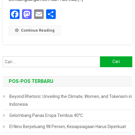
Wilayah,
Facebook
Mastodon
Email
Share
Begini
Penjelasannya
Continue Reading
Cari
untuk:
POS-POS TERBARU
Beyond Rhetoric: Unveiling the Climate, Women, and Tokenism in
Indonesia
Gelombang Panas Eropa Tembus 40°C
El Nino Berpeluang 98 Persen, Kesiapsiagaan Harus Diperkuat