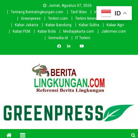
Skip
Jumat, Agustus 07, 2026
to
ID
Tentang Beritalingkungan.com
Tarif Iklan
Investor
Donasi
content
Greenpress
Terkini.com
Terkini News
Kabar.id
Kabar Jakarta
Kabar Bandung
Kabar Sultra
Kabar Agri
Kabar FEM
Kabar Bola
Mediajakarta.com
Jaktimes.com
Gomedia.id
IT Terkini
Beritalingkungan.com
Situs Berita Lingkungan Indonesia