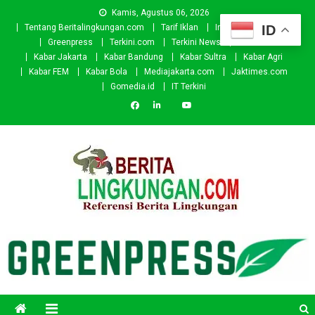
Skip
Kamis, Agustus 06, 2026
to
ID
Tentang Beritalingkungan.com
Tarif Iklan
Investor
Donasi
content
Greenpress
Terkini.com
Terkini News
Kabar.id
Kabar Jakarta
Kabar Bandung
Kabar Sultra
Kabar Agri
Kabar FEM
Kabar Bola
Mediajakarta.com
Jaktimes.com
Gomedia.id
IT Terkini
Beritalingkungan.com
Situs Berita Lingkungan Indonesia