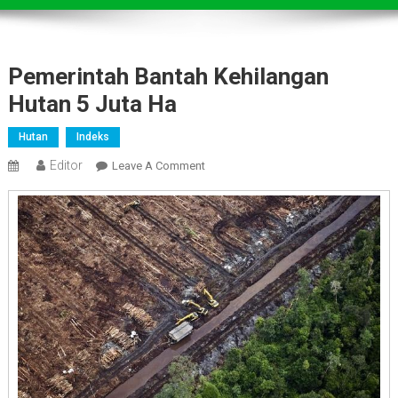
Pemerintah Bantah Kehilangan
Hutan 5 Juta Ha
Hutan
Indeks
Editor
On
Leave A Comment
Pemerintah
Bantah
Kehilangan
Hutan
5
Juta
Ha