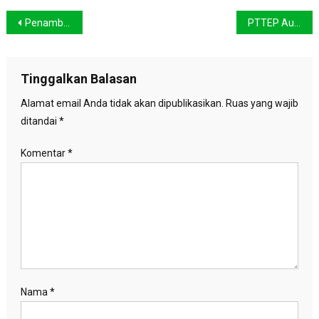
Navigasi
Penambang Kumbung bertahan di tengah ancaman maut
PTTEP Australia Berbohong Soal Pencemaran Laut Timor
pos
Tinggalkan Balasan
Alamat email Anda tidak akan dipublikasikan.
Ruas yang wajib
ditandai
*
Komentar
*
Nama
*