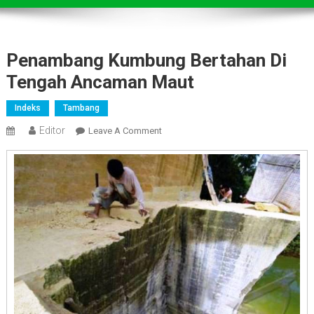
Penambang Kumbung Bertahan Di
Tengah Ancaman Maut
Indeks
Tambang
Editor
On
Leave A Comment
Penambang
Kumbung
Bertahan
Di
Tengah
Ancaman
Maut