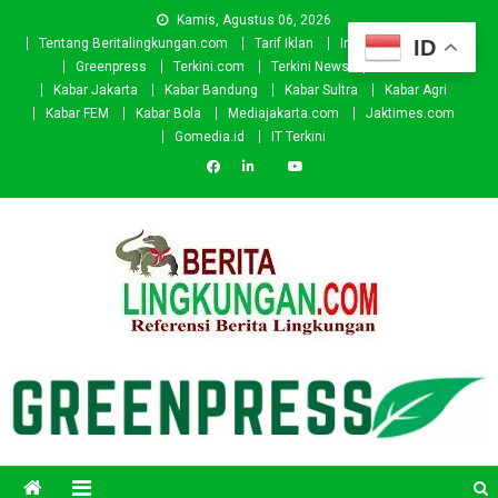
Skip
Kamis, Agustus 06, 2026
to
ID
Tentang Beritalingkungan.com
Tarif Iklan
Investor
Donasi
content
Greenpress
Terkini.com
Terkini News
Kabar.id
Kabar Jakarta
Kabar Bandung
Kabar Sultra
Kabar Agri
Kabar FEM
Kabar Bola
Mediajakarta.com
Jaktimes.com
Gomedia.id
IT Terkini
Beritalingkungan.com
Situs Berita Lingkungan Indonesia