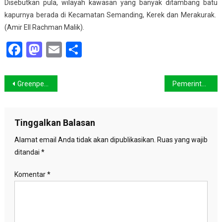
Disebutkan pula, wilayah kawasan yang banyak ditambang batu
kapurnya berada di Kecamatan Semanding, Kerek dan Merakurak.
(Amir Ell Rachman Malik).
Facebook
Mastodon
Email
Share
Navigasi
Greenpeace : Saatnya Gunakan Energi Terbaharukan
Pemerintah Bantah Kehilangan Hutan 5 juta Ha
pos
Tinggalkan Balasan
Alamat email Anda tidak akan dipublikasikan.
Ruas yang wajib
ditandai
*
Komentar
*