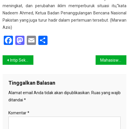
meningkat, dan perubahan iklim memperburuk situasi itu,”kata
Nadeem Ahmed, Ketua Badan Penanggulangan Bencana Nasional
Pakistan yang juga turur hadir dalam pertemuan tersebut. (Marwan
Azis)
Facebook
Mastodon
Email
Share
Navigasi
Intip Sekolah Orangutan
Mahasiswa Kendari Tolak Kawasan Ekonomi Khusus
pos
Tinggalkan Balasan
Alamat email Anda tidak akan dipublikasikan.
Ruas yang wajib
ditandai
*
Komentar
*