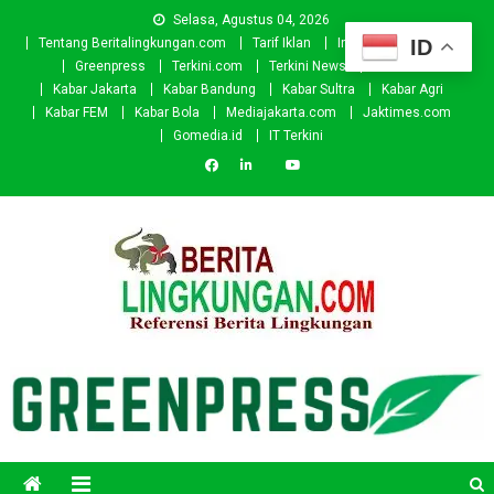
Skip
Selasa, Agustus 04, 2026
to
ID
Tentang Beritalingkungan.com
Tarif Iklan
Investor
Donasi
content
Greenpress
Terkini.com
Terkini News
Kabar.id
Kabar Jakarta
Kabar Bandung
Kabar Sultra
Kabar Agri
Kabar FEM
Kabar Bola
Mediajakarta.com
Jaktimes.com
Gomedia.id
IT Terkini
Beritalingkungan.com
Situs Berita Lingkungan Indonesia