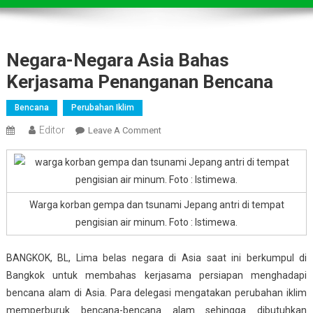
Negara-Negara Asia Bahas
Kerjasama Penanganan Bencana
Bencana
Perubahan Iklim
Editor
On
Leave A Comment
Negara-
Negara
Asia
Bahas
Warga korban gempa dan tsunami Jepang antri di tempat
Kerjasama
pengisian air minum. Foto : Istimewa.
Penanganan
Bencana
BANGKOK, BL, Lima belas negara di Asia saat ini berkumpul di
Bangkok untuk membahas kerjasama persiapan menghadapi
bencana alam di Asia. Para delegasi mengatakan perubahan iklim
memperburuk bencana-bencana alam sehingga dibutuhkan