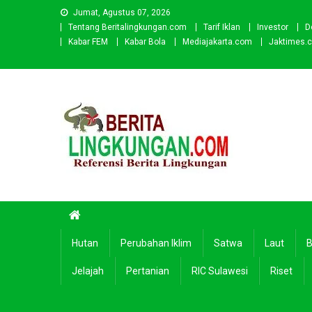
Skip
Jumat, Agustus 07, 2026
to
Tentang Beritalingkungan.com
Tarif Iklan
Investor
D
content
Kabar FEM
Kabar Bola
Mediajakarta.com
Jaktimes.
Beritalingkungan.com
Situs Berita Lingkungan Indonesia
Hutan
Perubahan Iklim
Satwa
Laut
B
Jelajah
Pertanian
RIC Sulawesi
Riset