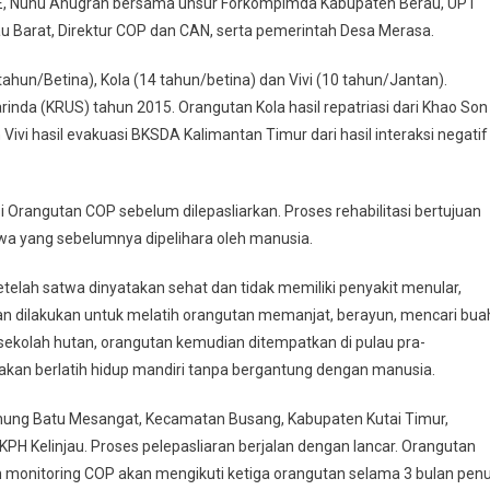
SDAE, Nunu Anugrah bersama unsur Forkompimda Kabupaten Berau, UPT
u Barat, Direktur COP dan CAN, serta pemerintah Desa Merasa.
tahun/Betina), Kola (14 tahun/betina) dan Vivi (10 tahun/Jantan).
nda (KRUS) tahun 2015. Orangutan Kola hasil repatriasi dari Khao Son
Vivi hasil evakuasi BKSDA Kalimantan Timur dari hasil interaksi negatif
si Orangutan COP sebelum dilepasliarkan. Proses rehabilitasi bertujuan
atwa yang sebelumnya dipelihara oleh manusia.
etelah satwa dinyatakan sehat dan tidak memiliki penyakit menular,
an dilakukan untuk melatih orangutan memanjat, berayun, mencari bua
 sekolah hutan, orangutan kemudian ditempatkan di pulau pra-
 akan berlatih hidup mandiri tanpa bergantung dengan manusia.
unung Batu Mesangat, Kecamatan Busang, Kabupaten Kutai Timur,
PH Kelinjau. Proses pelepasliaran berjalan dengan lancar. Orangutan
m monitoring COP akan mengikuti ketiga orangutan selama 3 bulan pen