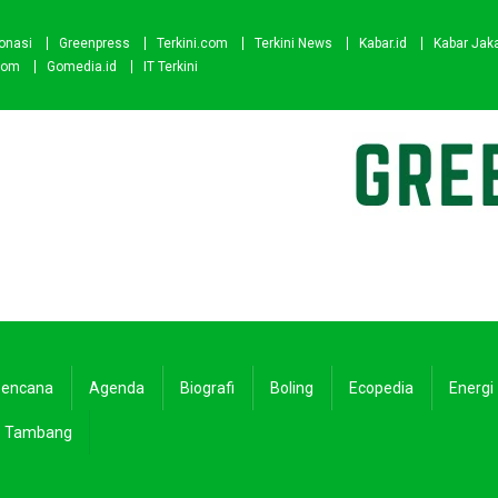
onasi
Greenpress
Terkini.com
Terkini News
Kabar.id
Kabar Jak
com
Gomedia.id
IT Terkini
encana
Agenda
Biografi
Boling
Ecopedia
Energi
Tambang