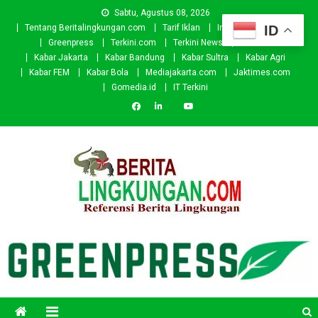
Skip
Sabtu, Agustus 08, 2026
to
ID
Tentang Beritalingkungan.com
Tarif Iklan
Investor
Donasi
content
Greenpress
Terkini.com
Terkini News
Kabar.id
Kabar Jakarta
Kabar Bandung
Kabar Sultra
Kabar Agri
Kabar FEM
Kabar Bola
Mediajakarta.com
Jaktimes.com
Gomedia.id
IT Terkini
Beritalingkungan.com
Situs Berita Lingkungan Indonesia