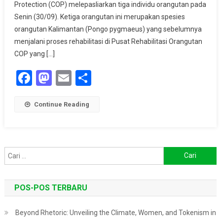
Thailand
Protection (COP) melepasliarkan tiga individu orangutan pada
Dan
Senin (30/09). Ketiga orangutan ini merupakan spesies
Dua
orangutan Kalimantan (Pongo pygmaeus) yang sebelumnya
Orangutan
menjalani proses rehabilitasi di Pusat Rehabilitasi Orangutan
Lainnya
COP yang […]
Dilepasliarkan
Di
Facebook
Mastodon
Email
Share
Hutan
Lindung
Continue Reading
Gunung
Batu
Mesangat
Kaltim
Cari
untuk:
POS-POS TERBARU
Beyond Rhetoric: Unveiling the Climate, Women, and Tokenism in