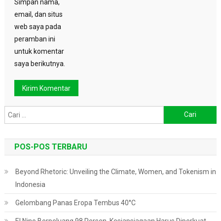
Simpan nama,
email, dan situs
web saya pada
peramban ini
untuk komentar
saya berikutnya.
Cari
untuk:
POS-POS TERBARU
Beyond Rhetoric: Unveiling the Climate, Women, and Tokenism in
Indonesia
Gelombang Panas Eropa Tembus 40°C
El Nino Berpeluang 98 Persen, Kesiapsiagaan Harus Diperkuat