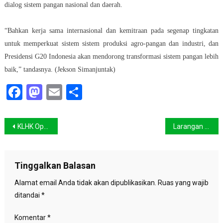
dialog sistem pangan nasional dan daerah.
“Bahkan kerja sama internasional dan kemitraan pada segenap tingkatan
untuk memperkuat sistem sistem produksi agro-pangan dan industri, dan
Presidensi G20 Indonesia akan mendorong transformasi sistem pangan lebih
baik,” tandasnya. (Jekson Simanjuntak)
Facebook
Mastodon
Email
Share
Navigasi
KLHK Optimis Indonesia Net-Zero Emission di 2060 Atau Lebih Cepat
Larangan Ekspor Batu Bara Bukan Solusi, Pemerintah Harus Percepat Transisi Energi
pos
Tinggalkan Balasan
Alamat email Anda tidak akan dipublikasikan.
Ruas yang wajib
ditandai
*
Komentar
*