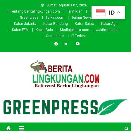
Skip
Jumat, Agustus 07, 2026
to
ID
Tentang Beritalingkungan.com
Tarif Iklan
Investor
Donasi
content
Greenpress
Terkini.com
Terkini News
Kabar.id
Kabar Jakarta
Kabar Bandung
Kabar Sultra
Kabar Agri
Kabar FEM
Kabar Bola
Mediajakarta.com
Jaktimes.com
Gomedia.id
IT Terkini
Beritalingkungan.com
Situs Berita Lingkungan Indonesia