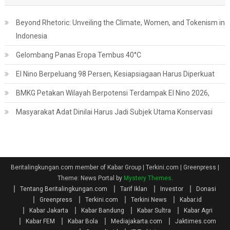
Beyond Rhetoric: Unveiling the Climate, Women, and Tokenism in
Indonesia
Gelombang Panas Eropa Tembus 40°C
El Nino Berpeluang 98 Persen, Kesiapsiagaan Harus Diperkuat
BMKG Petakan Wilayah Berpotensi Terdampak El Nino 2026,
Masyarakat Adat Dinilai Harus Jadi Subjek Utama Konservasi
Beritalingkungan.com member of Kabar Group | Terkini.com | Greenpress
|
Theme: News Portal by
Mystery Themes
.
Tentang Beritalingkungan.com
Tarif Iklan
Investor
Donasi
Greenpress
Terkini.com
Terkini News
Kabar.id
Kabar Jakarta
Kabar Bandung
Kabar Sultra
Kabar Agri
Kabar FEM
Kabar Bola
Mediajakarta.com
Jaktimes.com