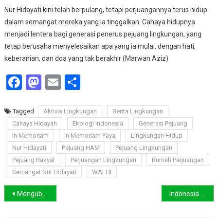
Nur Hidayati kini telah berpulang, tetapi perjuangannya terus hidup
dalam semangat mereka yang ia tinggalkan. Cahaya hidupnya
menjadi lentera bagi generasi penerus pejuang lingkungan, yang
tetap berusaha menyelesaikan apa yang ia mulai, dengan hati,
keberanian, dan doa yang tak berakhir (Marwan Aziz)
Facebook
Mastodon
Email
Share
Tagged
Aktivis Lingkungan
Berita Lingkungan
Cahaya Hidayah
Ekologi Indonesia
Generasi Pejuang
In Memoriam
In Memoriam Yaya
Lingkungan Hidup
Nur Hidayati
Pejuang HAM
Pejuang Lingkungan
Pejuang Rakyat
Perjuangan Lingkungan
Rumah Perjuangan
Semangat Nur Hidayati
WALHI
Navigasi
Mengubah Paradigma, SDA Hayati Kini Sumber Pendanaan Berkelanjutan bagi KLHK
Indonesia Serius Hadapi Krisis Iklim, Menhut Raja Juli Dampingi Hashim di COP29
pos