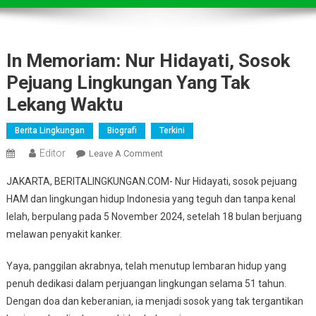
In Memoriam: Nur Hidayati, Sosok
Pejuang Lingkungan Yang Tak
Lekang Waktu
Berita Lingkungan
Biografi
Terkini
Editor
On
Leave A Comment
In
JAKARTA, BERITALINGKUNGAN.COM- Nur Hidayati, sosok pejuang
Memoriam:
HAM dan lingkungan hidup Indonesia yang teguh dan tanpa kenal
Nur
lelah, berpulang pada 5 November 2024, setelah 18 bulan berjuang
Hidayati,
melawan penyakit kanker.
Sosok
Pejuang
Yaya, panggilan akrabnya, telah menutup lembaran hidup yang
Lingkungan
Yang
penuh dedikasi dalam perjuangan lingkungan selama 51 tahun.
Tak
Dengan doa dan keberanian, ia menjadi sosok yang tak tergantikan
Lekang