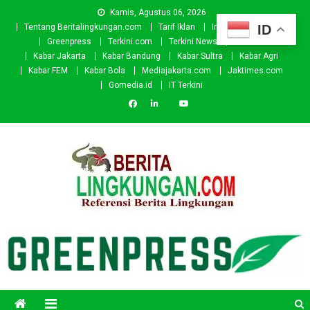
Skip
Kamis, Agustus 06, 2026
to
ID
Tentang Beritalingkungan.com
Tarif Iklan
Investor
Donasi
content
Greenpress
Terkini.com
Terkini News
Kabar.id
Kabar Jakarta
Kabar Bandung
Kabar Sultra
Kabar Agri
Kabar FEM
Kabar Bola
Mediajakarta.com
Jaktimes.com
Gomedia.id
IT Terkini
Beritalingkungan.com
Situs Berita Lingkungan Indonesia