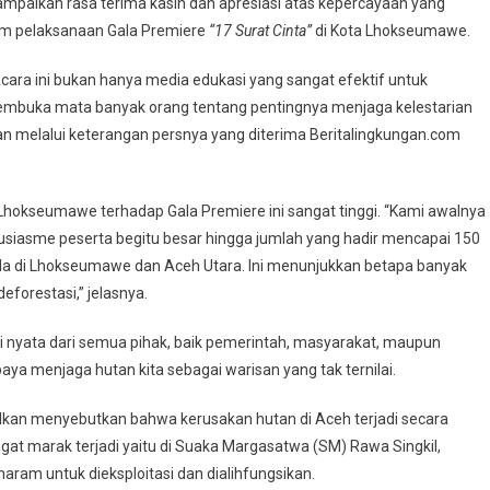
paikan rasa terima kasih dan apresiasi atas kepercayaan yang
lam pelaksanaan Gala Premiere
“17 Surat Cinta”
di Kota Lhokseumawe.
Acara ini bukan hanya media edukasi yang sangat efektif untuk
mbuka mata banyak orang tentang pentingnya menjaga kelestarian
n melalui keterangan persnya yang diterima Beritalingkungan.com
okseumawe terhadap Gala Premiere ini sangat tinggi. “Kami awalnya
usiasme peserta begitu besar hingga jumlah yang hadir mencapai 150
uda di Lhokseumawe dan Aceh Utara. Ini menunjukkan betapa banyak
deforestasi,” jelasnya.
i nyata dari semua pihak, baik pemerintah, masyarakat, maupun
aya menjaga hutan kita sebagai warisan yang tak ternilai.
kan menyebutkan bahwa kerusakan hutan di Aceh terjadi secara
sangat marak terjadi yaitu di Suaka Margasatwa (SM) Rawa Singkil,
aram untuk dieksploitasi dan dialihfungsikan.