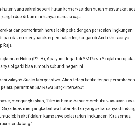
-hutan yang sakral seperti hutan konservasi dan hutan masyarakat ad
 yang hidup di bumi ini hanya manusia saja.
yarakat dan pemerintah harus lebih peka dengan persoalan lingkungan
erdepan dalam menyuarakan persoalan lingkungan di Aceh khususnya
p Raja.
gkungan Hidup (P2LH), Apa yang terjadi di SM Rawa Singkil merupak
ya oligarki bisa tumbuh subur di negeri ini.
ai wilayah Suaka Margasatwa. Akan tetapi ketika terjadi perambahan
 pelaku perambah SM Rawa Singkil tersebut.
eumawe, mengungkapkan, “Film ini benar-benar membuka wawasan saya
ia. Saya tidak menyangka bahwa hutan-hutan yang seharusnya dilindung
untuk lebih aktif dalam kampanye pelestarian lingkungan. Kita semua
rasi mendatang.”