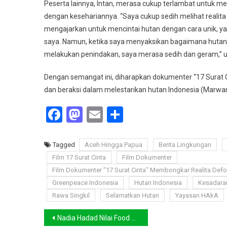
Peserta lainnya, Intan, merasa cukup terlambat untuk 
dengan kesehariannya. “Saya cukup sedih melihat realita y
mengajarkan untuk mencintai hutan dengan cara unik, 
saya. Namun, ketika saya menyaksikan bagaimana hutan 
melakukan penindakan, saya merasa sedih dan geram,” u
Dengan semangat ini, diharapkan dokumenter “17 Surat Ci
dan beraksi dalam melestarikan hutan Indonesia (Marwan
Facebook
Mastodon
Email
Share
Tagged
Aceh Hingga Papua
Berita Lingkungan
Film 17 Surat Cinta
Film Dokumenter
Film Dokumenter "17 Surat Cinta" Membongkar Realita Defo
Greenpeace Indonesia
Hutan Indonesia
Kesadara
Rawa Singkil
Selamatkan Hutan
Yayasan HAkA
Navigasi
Nadia Hadad Nilai Food Estate Hambat Pencapaian Komitmen Iklim Indonesia