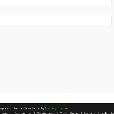
eenpress
|
Theme: News Portal by
Mystery Themes
.
Donasi
Greenpress
Terkini.com
Terkini News
Kabar.id
Kabar Ja