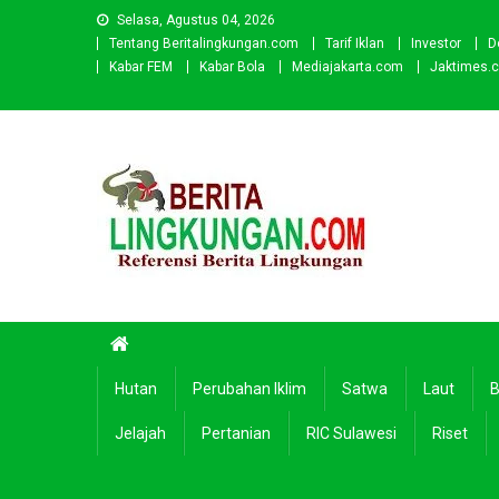
Skip
Selasa, Agustus 04, 2026
to
Tentang Beritalingkungan.com
Tarif Iklan
Investor
D
content
Kabar FEM
Kabar Bola
Mediajakarta.com
Jaktimes.
Beritalingkungan.com
Situs Berita Lingkungan Indonesia
Hutan
Perubahan Iklim
Satwa
Laut
B
Jelajah
Pertanian
RIC Sulawesi
Riset