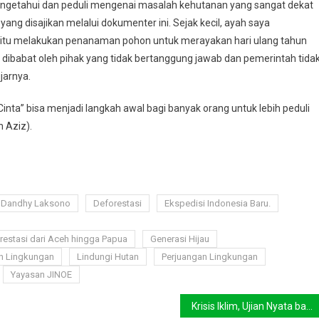
mengetahui dan peduli mengenai masalah kehutanan yang sangat dekat
ang disajikan melalui dokumenter ini. Sejak kecil, ayah saya
yaitu melakukan penanaman pohon untuk merayakan hari ulang tahun
dibabat oleh pihak yang tidak bertanggung jawab dan pemerintah tida
jarnya.
nta” bisa menjadi langkah awal bagi banyak orang untuk lebih peduli
 Aziz).
Dandhy Laksono
Deforestasi
Ekspedisi Indonesia Baru.
restasi dari Aceh hingga Papua
Generasi Hijau
n Lingkungan
Lindungi Hutan
Perjuangan Lingkungan
Yayasan JINOE
Krisis Iklim, Ujian Nyata bagi Calon Pemimpin Jakarta