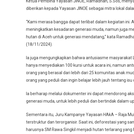
Ketua Pembina Yayasan JINOE, Ramadhan, S.Sos, menyam
Papua
diberikan kepada Yayasan JINOE sebagai mitra lokal da
“Kami merasa bangga dapat terlibat dalam kegiatan ini. 
meningkatkan kesadaran generasi muda, namun juga me
hutan di Aceh untuk generasi mendatang,” kata Ramadha
(18/11/2024).
Ia juga mengungkapkan bahwa antusiasme masyarakat Lh
hanya menyediakan 100 kursi untuk acara ini, namun ant
orang yang berasal dari lebih dari 25 komunitas anak m
orang yang peduli dan ingin belajar lebih jauh tentang isu 
Ia berharap melalui dokumenter ini dapat mendorong aks
generasi muda, untuk lebih peduli dan bertindak dalam up
Sementara itu, Juru Kampanye Yayasan HAkA – Raja Mul
terstruktur dan terorganisir. Saat ini, deforestasi yang 
harusnya SM Rawa Singkil menjadi hutan terlarang yang h