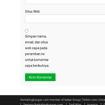
Situs Web
Simpan nama,
email, dan situs
web saya pada
peramban ini
untuk komentar
saya berikutnya.
Beritalingkungan.com member of Kabar Group | Terkini.com | Gr
Tentang Beritalingkungan.com
Tarif Iklan
Investor