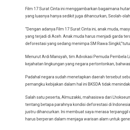
Film 17 Surat Cinta ini menggambarkan bagaimana hutan
yang luasnya hanya sedikit juga dihancurkan, Seolah-olah
“Dengan adanya Film 17 Surat Cinta ini, anak muda, mas
yang terjadi di Aceh. Anak muda harus menjadi garda t
deforestasi yang sedang menimpa SM Rawa Singkil,”tutu
Menurut Ardi Mansyah, tim Advokasi Pemuda Pembela Lin
kejahatan lingkungan yang negara pertontonkan, bahwasan
Padahal negara sudah menetapkan daerah tersebut sebag
pemangku kebijakan dalam hal ini BKSDA tidak menindak
Salah satu peserta, Almuzakki, mahasiswa dari Lhoks
tentang betapa parahnya kondisi deforestasi di Indones
justru dihancurkan. Ini membuat saya merasa terpanggil 
harus berperan dalam menjaga warisan alam untuk gene