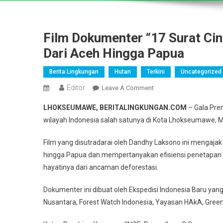
Film Dokumenter “17 Surat Ci
Dari Aceh Hingga Papua
Berita Lingkungan
Hutan
Terkini
Uncategorized
Editor
On
Leave A Comment
Film
LHOKSEUMAWE, BERITALINGKUNGAN.COM
– Gala Prem
Dokumenter
wilayah Indonesia salah satunya di Kota Lhokseumawe, M
“17
Surat
Film yang disutradarai oleh Dandhy Laksono ini mengajak 
Cinta”
hingga Papua dan mempertanyakan efisiensi penetapan
Membongkar
hayatinya dari ancaman deforestasi.
Realita
Deforestasi
Dokumenter ini dibuat oleh Ekspedisi Indonesia Baru yan
Dari
Nusantara, Forest Watch Indonesia, Yayasan HAkA, Gree
Aceh
Hingga