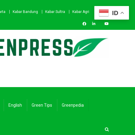
ID
arta
Kabar Bandung
Kabar Sultra
Kabar Agri
English
Green Tips
Greenpedia