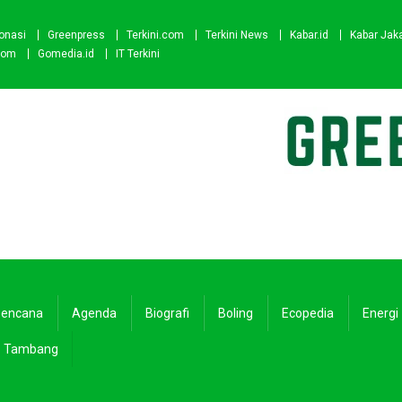
onasi
Greenpress
Terkini.com
Terkini News
Kabar.id
Kabar Jak
com
Gomedia.id
IT Terkini
encana
Agenda
Biografi
Boling
Ecopedia
Energi
Tambang