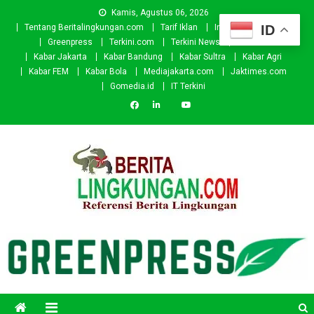
Skip
Kamis, Agustus 06, 2026
to
ID
Tentang Beritalingkungan.com
Tarif Iklan
Investor
Donasi
content
Greenpress
Terkini.com
Terkini News
Kabar.id
Kabar Jakarta
Kabar Bandung
Kabar Sultra
Kabar Agri
Kabar FEM
Kabar Bola
Mediajakarta.com
Jaktimes.com
Gomedia.id
IT Terkini
Beritalingkungan.com
Situs Berita Lingkungan Indonesia