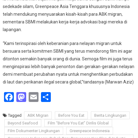
sedekade silam, Greenpeace Asia Tenggara khususnya Indonesia
telah mendukung menyuarakan kisah-kisah para ABK migran,
sementara SBMI melakukan kerja-kerja advokasi bagi mereka di
lapangan.
“Kami terinspirasi oleh keberanian para nelayan migran untuk
bersuara serta komitmen SBMI yang terus mendorong film ini agar
ditonton semakin banyak orang di dunia. Semoga film ini juga terus
menginspirasi lebih banyak penonton dan gerakan-gerakan nelayan
demi membuat perubahan nyata untuk menghentikan perbudakan
di laut dan perikanan ilegal secara global,”tandasnya (Marwan Aziz)
Facebook
Mastodon
Email
Share
Tagged
ABK Migran
Before You Eat
Berita Lingkungan
Beyond Seafood
Film “Before You Eat” Dirilis Global
Film Dokumenter Lingkungan
Greenpeace Indonesia