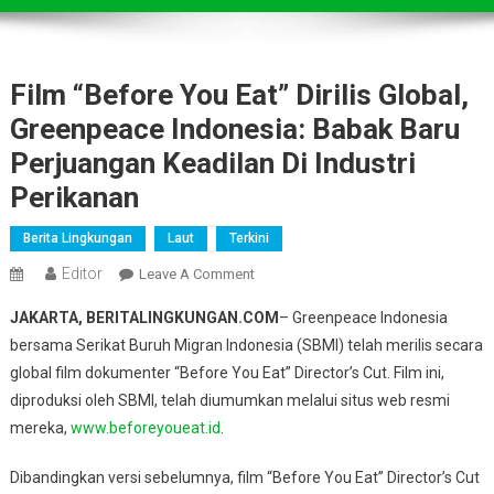
Film “Before You Eat” Dirilis Global,
Greenpeace Indonesia: Babak Baru
Perjuangan Keadilan Di Industri
Perikanan
Berita Lingkungan
Laut
Terkini
Editor
On
Leave A Comment
Film
JAKARTA, BERITALINGKUNGAN.COM
– Greenpeace Indonesia
“Before
bersama Serikat Buruh Migran Indonesia (SBMI) telah merilis secara
You
global film dokumenter “Before You Eat” Director’s Cut. Film ini,
Eat”
diproduksi oleh SBMI, telah diumumkan melalui situs web resmi
Dirilis
Global,
mereka,
www.beforeyoueat.id
.
Greenpeace
Indonesia:
Dibandingkan versi sebelumnya, film “Before You Eat” Director’s Cut