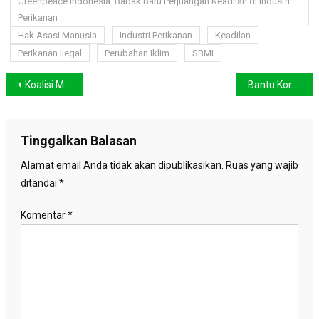
Greenpeace Indonesia: Babak Baru Perjuangan Keadilan di Industri
Perikanan
Hak Asasi Manusia
Industri Perikanan
Keadilan
Perikanan Ilegal
Perubahan Iklim
SBMI
Navigasi
Koalisi Masyarakat Sipil Ucapkan Selamat ke Adaro atas Penghargaan “Obligasi Kotor”
Bantu Korban Banjir dan Tanah Longsor di Luwu, BNPB Distribusi Logistik Pakai Mobil Off Road
pos
Tinggalkan Balasan
Alamat email Anda tidak akan dipublikasikan.
Ruas yang wajib
ditandai
*
Komentar
*