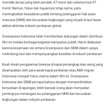
Babak
memiliki durasi yang lebih pendek, 47 menit dari sebelumnya 97
Baru
menit. Namun, fokus dan tujuannya tetap sama, yaitu
Perjuangan
meningkatkan kesadaran publik tentang pelanggaran hak asasi
Keadilan
manusia (HAM) dan kerusakan lingkungan yang terjadi di laut lepas
Di
akibat aktivitas industri perikanan global.
Industri
Perikanan
Greenpeace Indonesia telah memberikan dukungan dalam distribusi
film ini melalui berbagai kegiatan kampanye publik. Hal ini dilakukan
karena kesamaan visi antara Greenpeace dan SBMI dalam upaya
melindungi laut dan memperjuangkan keadilan di industri perikanan.
Kisah-kisah pengalaman bekerja di kapal penangkap ikan asing yang
disampaikan oleh para awak kapal perikanan atau ABK migran
Indonesia menjadi fokus utama dalam film ini. Greenpeace
Indonesia dan SBMI percaya bahwa dengan memperlihatkan
kenyataan di lapangan, lebih banyak orang akan menyadari
pentingnya menangani isu pelanggaran HAM dan kerusakan
lingkungan dalam industri perikanan.