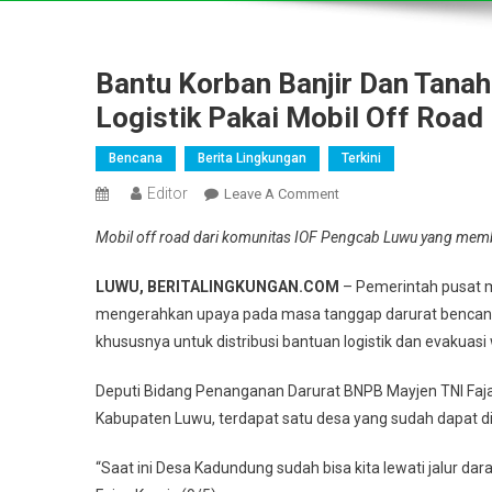
Bantu Korban Banjir Dan Tanah
Logistik Pakai Mobil Off Road
Bencana
Berita Lingkungan
Terkini
Editor
On
Leave A Comment
Bantu
Mobil off road dari komunitas IOF Pengcab Luwu yang mem
Korban
Banjir
LUWU, BERITALINGKUNGAN.COM
– Pemerintah pusat m
Dan
mengerahkan upaya pada masa tanggap darurat bencana b
Tanah
khususnya untuk distribusi bantuan logistik dan evaku
Longsor
Di
Deputi Bidang Penanganan Darurat BNPB Mayjen TNI Faj
Luwu,
Kabupaten Luwu, terdapat satu desa yang sudah dapat dia
BNPB
Distribusi
“Saat ini Desa Kadundung sudah bisa kita lewati jalur dar
Logistik