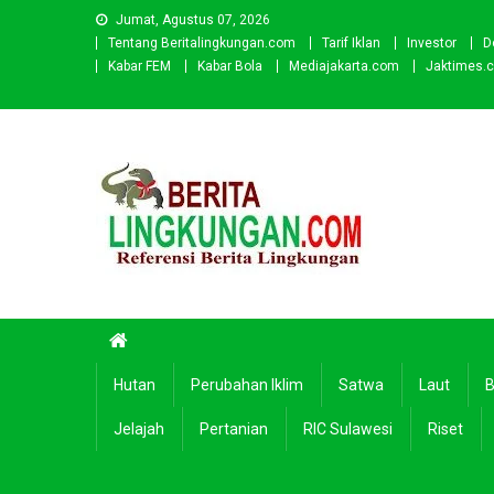
Skip
Jumat, Agustus 07, 2026
to
Tentang Beritalingkungan.com
Tarif Iklan
Investor
D
content
Kabar FEM
Kabar Bola
Mediajakarta.com
Jaktimes.
Beritalingkungan.com
Situs Berita Lingkungan Indonesia
Hutan
Perubahan Iklim
Satwa
Laut
B
Jelajah
Pertanian
RIC Sulawesi
Riset