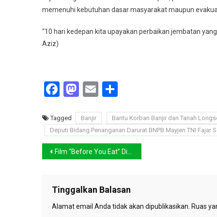
memenuhi kebutuhan dasar masyarakat maupun evakua
“10 hari kedepan kita upayakan perbaikan jembatan yang
Aziz)
Facebook
Mastodon
Email
Share
Tagged
Banjir
Bantu Korban Banjir dan Tanah Longs
Deputi Bidang Penanganan Darurat BNPB Mayjen TNI Fajar 
Navigasi
Film “Before You Eat” Dirilis Global, Greenpeace Indonesia: Babak Baru Perjuangan Keadilan di Industri Perikanan
pos
Tinggalkan Balasan
Alamat email Anda tidak akan dipublikasikan.
Ruas yan