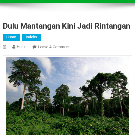
Dulu Mantangan Kini Jadi Rintangan
Hutan
Indeks
Editor
On
Leave A Comment
Dulu
Mantangan
Kini
Jadi
Rintangan