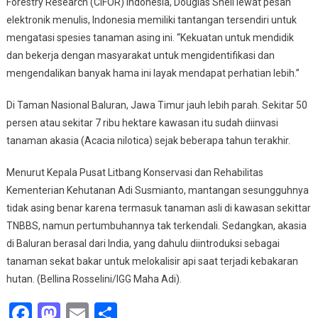
Forestry Research (CIFOR) Indonesia, Douglas Sheil lewat pesan
elektronik menulis, Indonesia memiliki tantangan tersendiri untuk
mengatasi spesies tanaman asing ini. “Kekuatan untuk mendidik
dan bekerja dengan masyarakat untuk mengidentifikasi dan
mengendalikan banyak hama ini layak mendapat perhatian lebih.”
Di Taman Nasional Baluran, Jawa Timur jauh lebih parah. Sekitar 50
persen atau sekitar 7 ribu hektare kawasan itu sudah diinvasi
tanaman akasia (Acacia nilotica) sejak beberapa tahun terakhir.
Menurut Kepala Pusat Litbang Konservasi dan Rehabilitas
Kementerian Kehutanan Adi Susmianto, mantangan sesungguhnya
tidak asing benar karena termasuk tanaman asli di kawasan sekittar
TNBBS, namun pertumbuhannya tak terkendali. Sedangkan, akasia
di Baluran berasal dari India, yang dahulu diintroduksi sebagai
tanaman sekat bakar untuk melokalisir api saat terjadi kebakaran
hutan. (Bellina Rosselini/IGG Maha Adi).
Facebook
Mastodon
Email
Share