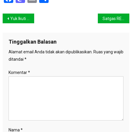
Navigasi
Yuk Ikuti Pelatihan Jurnalistik Lingkungan SIEJ
Satgas REDD Plus: Clean and Clear , Izin Jalan Terus
pos
Tinggalkan Balasan
Alamat email Anda tidak akan dipublikasikan.
Ruas yang wajib
ditandai
*
Komentar
*
Nama
*