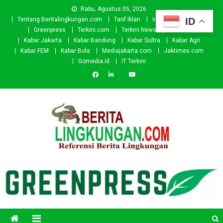
Skip
Rabu, Agustus 05, 2026
to
ID
Tentang Beritalingkungan.com
Tarif Iklan
Investor
Donasi
content
Greenpress
Terkini.com
Terkini News
Kabar.id
Kabar Jakarta
Kabar Bandung
Kabar Sultra
Kabar Agri
Kabar FEM
Kabar Bola
Mediajakarta.com
Jaktimes.com
Gomedia.id
IT Terkini
Beritalingkungan.com
Situs Berita Lingkungan Indonesia