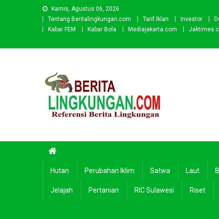
Skip
Kamis, Agustus 06, 2026
to
Tentang Beritalingkungan.com
Tarif Iklan
Investor
D
content
Kabar FEM
Kabar Bola
Mediajakarta.com
Jaktimes.
Beritalingkungan.com
Situs Berita Lingkungan Indonesia
Hutan
Perubahan Iklim
Satwa
Laut
B
Jelajah
Pertanian
RIC Sulawesi
Riset