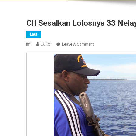
CII Sesalkan Lolosnya 33 Nel
Laut
Editor
On
Leave A Comment
CII
Sesalkan
Lolosnya
33
Nelayan
Penangkap
Hiu