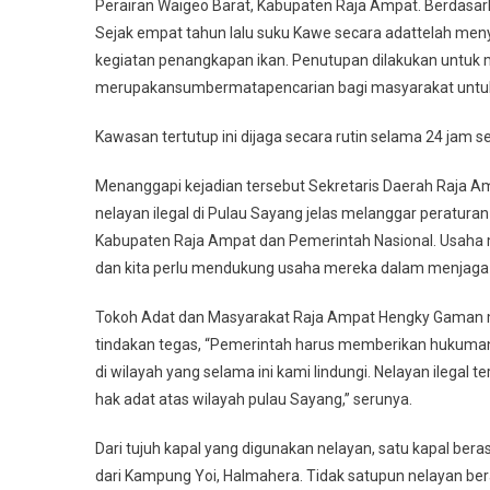
Perairan Waigeo Barat, Kabupaten Raja Ampat. Berdasark
Sejak empat tahun lalu suku Kawe secara adattelah men
kegiatan penangkapan ikan. Penutupan dilakukan untuk 
merupakansumbermatapencarian bagi masyarakat untu
Kawasan tertutup ini dijaga secara rutin selama 24 jam 
Menanggapi kejadian tersebut Sekretaris Daerah Raja A
nelayan ilegal di Pulau Sayang jelas melanggar peratur
Kabupaten Raja Ampat dan Pemerintah Nasional. Usaha 
dan kita perlu mendukung usaha mereka dalam menjaga 
Tokoh Adat dan Masyarakat Raja Ampat Hengky Gaman 
tindakan tegas, “Pemerintah harus memberikan hukuman 
di wilayah yang selama ini kami lindungi. Nelayan ilega
hak adat atas wilayah pulau Sayang,” serunya.
Dari tujuh kapal yang digunakan nelayan, satu kapal beras
dari Kampung Yoi, Halmahera. Tidak satupun nelayan ber