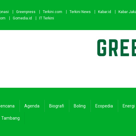
onasi
Greenpress
Terkini.com
Terkini News
Kabar.id
Kabar Jak
com
Gomedia.id
IT Terkini
encana
Agenda
Biografi
Boling
Ecopedia
Energi
Tambang