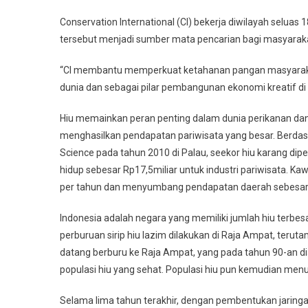
Conservation International (CI) bekerja diwilayah selua
tersebut menjadi sumber mata pencarian bagi masyaraka
“CI membantu memperkuat ketahanan pangan masyarakat 
dunia dan sebagai pilar pembangunan ekonomi kreatif di 
Hiu memainkan peran penting dalam dunia perikanan dan 
menghasilkan pendapatan pariwisata yang besar. Berdasar
Science pada tahun 2010 di Palau, seekor hiu karang dipe
hidup sebesar Rp17,5miliar untuk industri pariwisata. Ka
per tahun dan menyumbang pendapatan daerah sebesar Rp2
Indonesia adalah negara yang memiliki jumlah hiu terbesa
perburuan sirip hiu lazim dilakukan di Raja Ampat, teruta
datang berburu ke Raja Ampat, yang pada tahun 90-an dia
populasi hiu yang sehat. Populasi hiu pun kemudian men
Selama lima tahun terakhir, dengan pembentukan jarin