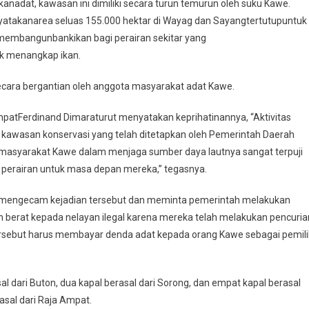
anadat, kawasan ini dimiliki secara turun temurun oleh suku Kawe.
yatakanarea seluas 155.000 hektar di Wayag dan Sayangtertutupuntuk
membangunbankikan bagi perairan sekitar yang
k menangkap ikan.
secara bergantian oleh anggota masyarakat adat Kawe.
mpatFerdinand Dimaraturut menyatakan keprihatinannya, “Aktivitas
an kawasan konservasi yang telah ditetapkan oleh Pemerintah Daerah
masyarakat Kawe dalam menjaga sumber daya lautnya sangat terpuji
perairan untuk masa depan mereka,” tegasnya.
mengecam kejadian tersebut dan meminta pemerintah melakukan
berat kepada nelayan ilegal karena mereka telah melakukan pencuria
l tersebut harus membayar denda adat kepada orang Kawe sebagai pemili
al dari Buton, dua kapal berasal dari Sorong, dan empat kapal berasal
asal dari Raja Ampat.