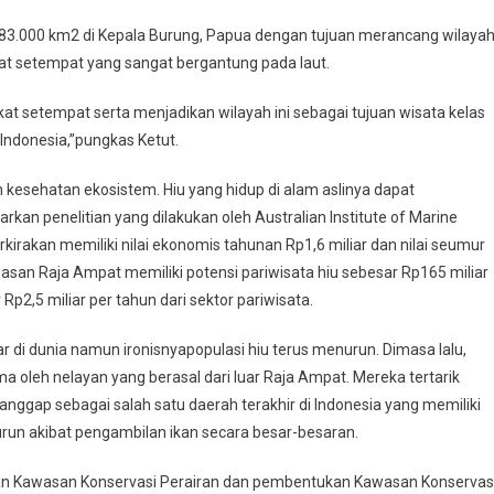
s 183.000 km2 di Kepala Burung, Papua dengan tujuan merancang wilaya
t setempat yang sangat bergantung pada laut.
setempat serta menjadikan wilayah ini sebagai tujuan wisata kelas
Indonesia,”pungkas Ketut.
kesehatan ekosistem. Hiu yang hidup di alam aslinya dapat
kan penelitian yang dilakukan oleh Australian Institute of Marine
rkirakan memiliki nilai ekonomis tahunan Rp1,6 miliar dan nilai seumur
wasan Raja Ampat memiliki potensi pariwisata hiu sebesar Rp165 miliar
,5 miliar per tahun dari sektor pariwisata.
r di dunia namun ironisnyapopulasi hiu terus menurun. Dimasa lalu,
ma oleh nelayan yang berasal dari luar Raja Ampat. Mereka tertarik
nggap sebagai salah satu daerah terakhir di Indonesia yang memiliki
urun akibat pengambilan ikan secara besar-besaran.
gan Kawasan Konservasi Perairan dan pembentukan Kawasan Konservas