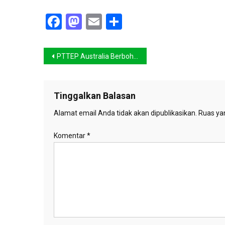
Facebook
Mastodon
Email
Share
Navigasi
PTTEP Australia Berbohong Soal Pencemaran Laut Timor
pos
Tinggalkan Balasan
Alamat email Anda tidak akan dipublikasikan.
Ruas yan
Komentar
*