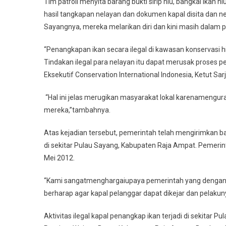
Tim patroli menyita barang bukti sirip hiu, bangkai ikan hi
hasil tangkapan nelayan dan dokumen kapal disita dan ne
Sayangnya, mereka melarikan diri dan kini masih dalam 
“Penangkapan ikan secara ilegal di kawasan konservasi 
Tindakan ilegal para nelayan itu dapat merusak proses p
Eksekutif Conservation International Indonesia, Ketut Sar
“Hal ini jelas merugikan masyarakat lokal karenamenguran
mereka,”tambahnya.
Atas kejadian tersebut, pemerintah telah mengirimkan b
di sekitar Pulau Sayang, Kabupaten Raja Ampat. Pemerin
Mei 2012.
“Kami sangatmenghargaiupaya pemerintah yang dengan
berharap agar kapal pelanggar dapat dikejar dan pelakun
Aktivitas ilegal kapal penangkap ikan terjadi di sekitar