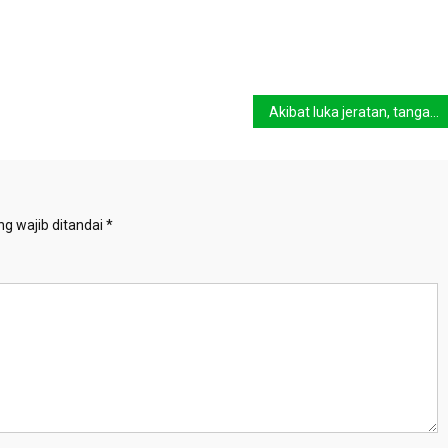
Akibat luka jeratan, tangan Pelangsi terpaksa diamputasi
g wajib ditandai
*