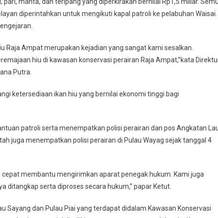
u, pari, manta, dan teripang yang diperkirakan bernilai Rp1,5 miliar. Sem
layan diperintahkan untuk mengikuti kapal patroli ke pelabuhan Waisai.
pengejaran.
hiu Raja Ampat merupakan kejadian yang sangat kami sesalkan.
eremajaan hiu di kawasan konservasi perairan Raja Ampat,”kata Direktu
jana Putra.
gi ketersediaan ikan hiu yang bernilai ekonomi tinggi bagi
antuan patroli serta menempatkan polisi perairan dan pos Angkatan La
tah juga menempatkan polisi perairan di Pulau Wayag sejak tanggal 4
 cepat membantu mengirimkan aparat penegak hukum. Kami juga
ya ditangkap serta diproses secara hukum,” papar Ketut.
 Pulau Sayang dan Pulau Piai yang terdapat didalam Kawasan Konservasi