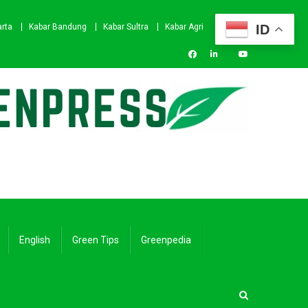
ID
arta
Kabar Bandung
Kabar Sultra
Kabar Agri
English
Green Tips
Greenpedia