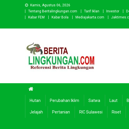
Skip
Kamis, Agustus 06, 2026
to
Tentang Beritalingkungan.com
Tarif Iklan
Investor
D
content
Kabar FEM
Kabar Bola
Mediajakarta.com
Jaktimes.
Beritalingkungan.com
Situs Berita Lingkungan Indonesia
Hutan
Perubahan Iklim
Satwa
Laut
B
Jelajah
Pertanian
RIC Sulawesi
Riset