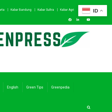
ID
arta
Kabar Bandung
Kabar Sultra
Kabar Agri
English
Green Tips
Greenpedia