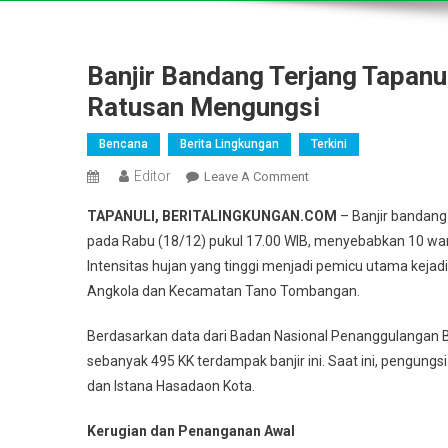
Banjir Bandang Terjang Tapanu
Ratusan Mengungsi
Bencana
Berita Lingkungan
Terkini
Editor
On
Leave A Comment
Banjir
TAPANULI, BERITALINGKUNGAN.COM
– Banjir bandang
Bandang
pada Rabu (18/12) pukul 17.00 WIB, menyebabkan 10 war
Terjang
Intensitas hujan yang tinggi menjadi pemicu utama keja
Tapanuli
Angkola dan Kecamatan Tano Tombangan.
Selatan,
10
Berdasarkan data dari Badan Nasional Penanggulangan B
Warga
Terluka
sebanyak 495 KK terdampak banjir ini. Saat ini, pengungsi 
Dan
dan Istana Hasadaon Kota.
Ratusan
Mengungsi
Kerugian dan Penanganan Awal