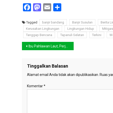
Facebook
Mastodon
Email
Share
Tagged
banjir bandang
Banjir Susulan
Berita L
Kerusakan Lingkungan
Lingkungan Hidup
Mitiga
Tanggap Bencana
Tapanuli Selatan
Terkini
W
Navigasi
Ibu Pahlawan Laut, Perjuangan Paus Bungkuk Mengasuh Anak di Tengah Perubahan Iklim
pos
Tinggalkan Balasan
Alamat email Anda tidak akan dipublikasikan.
Ruas yan
Komentar
*