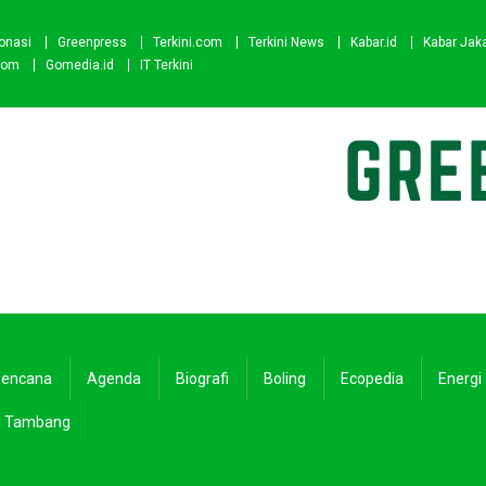
onasi
Greenpress
Terkini.com
Terkini News
Kabar.id
Kabar Jak
com
Gomedia.id
IT Terkini
encana
Agenda
Biografi
Boling
Ecopedia
Energi
Tambang