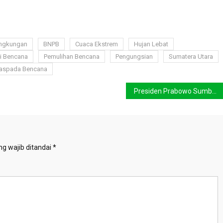
ingkungan
BNPB
Cuaca Ekstrem
Hujan Lebat
si Bencana
Pemulihan Bencana
Pengungsian
Sumatera Utara
aspada Bencana
Presiden Prabowo Sumbang 20.000 Hektare untuk Konservasi Gajah Aceh
g wajib ditandai
*