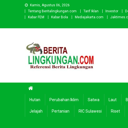
Skip
Kamis, Agustus 06, 2026
to
Tentang Beritalingkungan.com
Tarif Iklan
Investor
D
content
Kabar FEM
Kabar Bola
Mediajakarta.com
Jaktimes.
Beritalingkungan.com
Situs Berita Lingkungan Indonesia
Hutan
Perubahan Iklim
Satwa
Laut
B
Jelajah
Pertanian
RIC Sulawesi
Riset