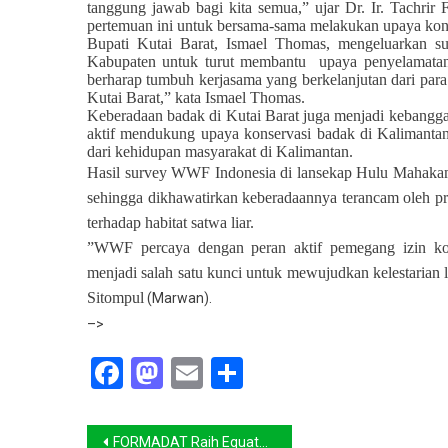
tanggung jawab bagi kita semua,” ujar Dr. Ir. Tachri
pertemuan ini untuk bersama-sama melakukan upaya konse
Bupati Kutai Barat, Ismael Thomas, mengeluarkan su
Kabupaten untuk turut membantu upaya penyelamatan
berharap tumbuh kerjasama yang berkelanjutan dari para
Kutai Barat,” kata Ismael Thomas.
Keberadaan badak di Kutai Barat juga menjadi kebangg
aktif mendukung upaya konservasi badak di Kalimanta
dari kehidupan masyarakat di Kalimantan.
Hasil survey WWF Indonesia di lansekap Hulu Mahakam, 
sehingga dikhawatirkan keberadaannya terancam oleh p
terhadap habitat satwa liar.
”WWF percaya dengan peran aktif pemegang izin kons
menjadi salah satu kunci untuk mewujudkan kelestarian
Sitompul
(Marwan).
–>
Facebook
Mastodon
Email
Share
Navigasi
FORMADAT Raih Equator Prize 2015