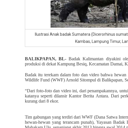
Ilustrasi Anak badak Sumatera (Dicerorhinus suma
Kambas, Lampung Timur, La
BALIKPAPAN, BL-
Badak Kalimantan diyakini ole
produksi di dekat Kampung Besiq, Kecamatan Damai, Ka
Badak itu terekam dalam foto dan video bahwa hewan itu
Wildlife Fund (WWF) Arnold Sitompul di Balikpapan, S
“Dari foto-foto dan video ini, dari penampakannya, untu
katanya seperti dilansir Kantor Berita Antara. Dari per
kurang dari 8 ekor.
Tim gabungan yang terdiri dari WWF (Dana Satwa Intern
hewan-hewan yang terancam punah), Yayasan Badak I
Mahakam Ulu, sepanjang akhir 2013 hingga awal 2014 m