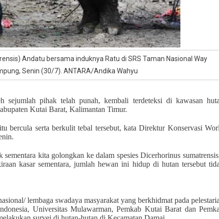
trensis) Andatu bersama induknya Ratu di SRS Taman Nasional Way
mpung, Senin (30/7). ANTARA/Andika Wahyu
h sejumlah pihak telah punah, kembali terdeteksi di kawasan hut
bupaten Kutai Barat, Kalimantan Timur.
 bercula serta berkulit tebal tersebut, kata Direktur Konservasi Wor
enin.
k sementara kita golongkan ke dalam spesies Dicerhorinus sumatrensis
kiraan kasar sementara, jumlah hewan ini hidup di hutan tersebut tid
asional/ lembaga swadaya masyarakat yang berkhidmat pada pelestari
ndonesia, Universitas Mulawarman, Pemkab Kutai Barat dan Pemk
elakukan survei di hutan-hutan di Kecamatan Damai.