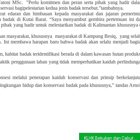
r Fatoni MSc. ”Perlu komitmen dan peran serta pihak yang hadir dal
rvasi bagipelestarian kedua jenis badak tersebut.”tambahnya.
rat edaran dan himbauan kepada masyarakat dan jajaran pemerint
 badak di Kutai Barat. “Saya menyambut gembira pertemuan ini d
 pihak yang hadir untuk melestarikan badak di Kalimantan khususnya 
aan masyarakat, khususnya masyarakat di Kampung Besiq, yang sela
n. Ini membawa harapan baru bahwa badak akan selalu menjadi bagi
habitat badak teridentifikasi berada di dalam kawasan hutan produks
raktik penggunaan lahan yang tidak memperhatikan kaidah perlindung
esi melalui penerapan kaidah konservasi dan prinsip berkelanjut
 lingkungan hidup dan konservasi badak pada khususnya,” tandas Arno
KLHK Bekukan dan Cabut Izin Perusahaan Pembakar Lahan dan Hutan