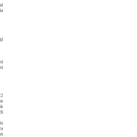
ai
ia
gi
ni
si
22
an
ak
di
is
ra
an