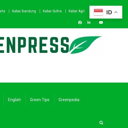
ID
arta
Kabar Bandung
Kabar Sultra
Kabar Agri
English
Green Tips
Greenpedia