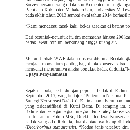
Survey bersama yang dilakukan
Kementerian Lingkunga
Barat dan Kabupaten Mahakam Ulu, Universitas Mulaw
pada akhir tahun 2013 sampai awal tahun 2014 berhasil
“Kami mendapati tapak kaki, bekas gesekan di batang p
Dari petunjuk-petunjuk itu tim memasang hingga 200 kamer
badak lewat, minum, berkubang hingga buang air.
Menurut pihak WWF dalam rilisnya diterima Beritaling
menjadi momentum penting bagi dunia konservasi badak
mengenai menurunnya angka populasi badak di dunia,”k
Upaya Penyelamatan
Sejak itu pula, perlindungan populasi badak di Kalim
September 2015, yang bertajuk ‘Pertemuan Nasional Pa
Strategi Konservasi Badak di Kalimantan’ bertujuan un
yang teridentifikasi di Kutai Barat. Di samping itu,
Kalimantan sebagai bagian integral dari strategi konserv
Dr. Ir. Tachrir Fatoni MSc, Direktur Jenderal Konser
badak yang ada di dunia, dua diantaranya hidup di Ind
(
Dicerhorinus sumatrensis
). “Kedua jenis tersebut kin