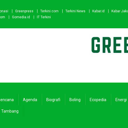
onasi
Greenpress
Terkini.com
Terkini News
Kabar.id
Kabar Jak
com
Gomedia.id
IT Terkini
encana
Agenda
Biografi
Boling
Ecopedia
Energi
Tambang