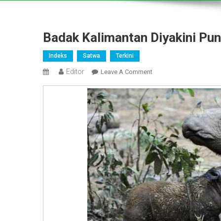
Badak Kalimantan Diyakini Pun
Indeks
Satwa
Terkini
Editor
On
Leave A Comment
Badak
Kalimantan
Diyakini
Punah
Kembali
Terdeteksi