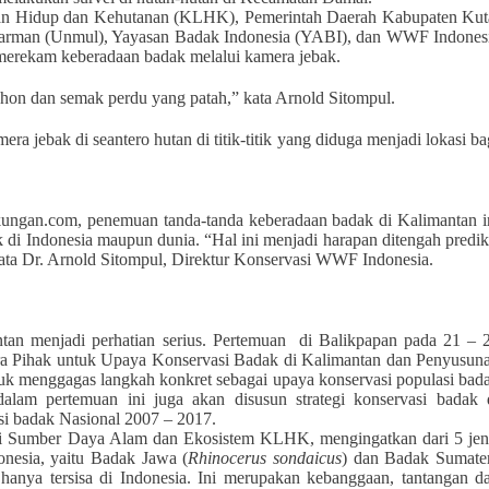
n Hidup dan Kehutanan (KLHK), Pemerintah Daerah Kabupaten Kut
arman (Unmul), Yayasan Badak Indonesia (YABI), dan WWF Indones
 merekam keberadaan badak melalui kamera jebak.
ohon dan semak perdu yang patah,” kata Arnold Sitompul.
a jebak di seantero hutan di titik-titik yang diduga menjadi lokasi ba
kungan.com, penemuan tanda-tanda keberadaan badak di Kalimantan i
 di Indonesia maupun dunia. “Hal ini menjadi
harapan
ditengah predik
ata
Dr. Arnold Sitompul, Direktur Konservasi WWF Indonesia.
antan menjadi perhatian serius. Pertemuan di Balikpapan pada 21 – 
ra Pihak untuk Upaya Konservasi Badak di Kalimantan dan Penyusun
tuk menggagas langkah konkr
e
t sebagai upaya konservasi populasi bad
 dalam pertemuan ini juga akan disusun strategi konservasi badak 
asi badak Nasional 2007 – 2017.
vasi Sumber Daya Alam dan Ekosistem KLHK, mengingatkan dari 5 jen
onesia, yaitu Badak Jawa (
Rhinocerus sondaicus
) dan Badak Sumate
i hanya tersisa di Indonesia. Ini merupakan kebanggaan, tantangan d