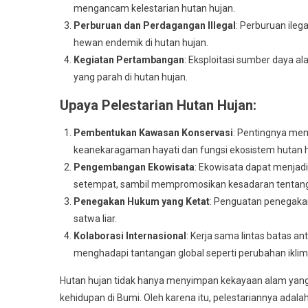
mengancam kelestarian hutan hujan.
Perburuan dan Perdagangan Illegal
: Perburuan ile
hewan endemik di hutan hujan.
Kegiatan Pertambangan
: Eksploitasi sumber daya 
yang parah di hutan hujan.
Upaya Pelestarian Hutan Hujan:
Pembentukan Kawasan Konservasi
: Pentingnya me
keanekaragaman hayati dan fungsi ekosistem hutan h
Pengembangan Ekowisata
: Ekowisata dapat menjad
setempat, sambil mempromosikan kesadaran tentang 
Penegakan Hukum yang Ketat
: Penguatan penegaka
satwa liar.
Kolaborasi Internasional
: Kerja sama lintas batas a
menghadapi tantangan global seperti perubahan iklim
Hutan hujan tidak hanya menyimpan kekayaan alam yang ta
kehidupan di Bumi. Oleh karena itu, pelestariannya ada