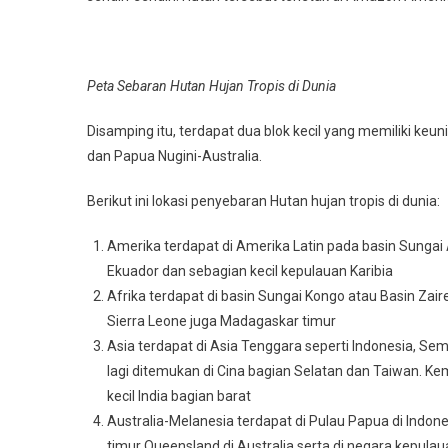
Peta Sebaran Hutan Hujan Tropis di Dunia
Disamping itu, terdapat dua blok kecil yang memiliki keu
dan Papua Nugini-Australia.
Berikut ini lokasi penyebaran Hutan hujan tropis di dunia:
Amerika terdapat di Amerika Latin pada basin Sungai
Ekuador dan sebagian kecil kepulauan Karibia
Afrika terdapat di basin Sungai Kongo atau Basin Zaire 
Sierra Leone juga Madagaskar timur
Asia terdapat di Asia Tenggara seperti Indonesia, Sem
lagi ditemukan di Cina bagian Selatan dan Taiwan. Kem
kecil India bagian barat
Australia-Melanesia terdapat di Pulau Papua di Indone
timur Queensland di Australia serta di negara kepulau