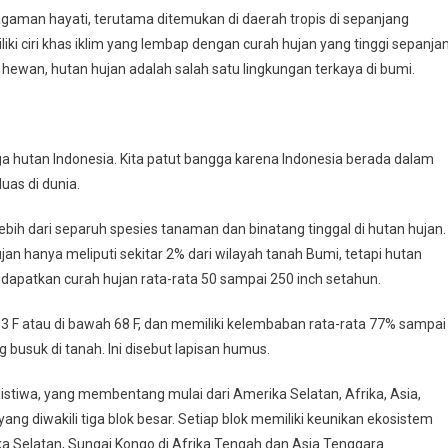
gaman hayati, terutama ditemukan di daerah tropis di sepanjang
ki ciri khas iklim yang lembap dengan curah hujan yang tinggi sepanja
hewan, hutan hujan adalah salah satu lingkungan terkaya di bumi.
ga hutan Indonesia. Kita patut bangga karena Indonesia berada dalam
uas di dunia.
ebih dari separuh spesies tanaman dan binatang tinggal di hutan hujan.
hujan hanya meliputi sekitar 2% dari wilayah tanah Bumi,
tetapi hutan
apatkan curah hujan rata-rata 50 sampai 250 inch setahun.
3 F atau di bawah 68 F, dan memiliki kelembaban rata-rata 77% sampai
busuk di tanah. Ini disebut lapisan humus.
ulistiwa, yang membentang mulai dari Amerika Selatan, Afrika, Asia,
 yang diwakili tiga blok besar. Setiap blok memiliki keunikan ekosistem
ika Selatan, Sungai Kongo di Afrika Tengah dan Asia Tenggara.