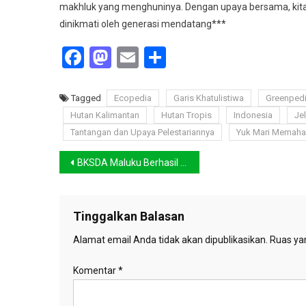
makhluk yang menghuninya. Dengan upaya bersama, kita
dinikmati oleh generasi mendatang***
Facebook
Mastodon
Email
Share
Tagged
Ecopedia
Garis Khatulistiwa
Greenped
Hutan Kalimantan
Hutan Tropis
Indonesia
Je
Tantangan dan Upaya Pelestariannya
Yuk Mari Memaha
Navigasi
BKSDA Maluku Berhasil Amankan 20 Satwa Liar Berupa Burung Paruh Bengkok
pos
Tinggalkan Balasan
Alamat email Anda tidak akan dipublikasikan.
Ruas yan
Komentar
*