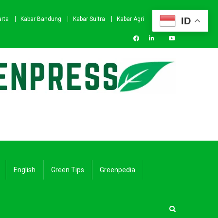
ID
arta
Kabar Bandung
Kabar Sultra
Kabar Agri
English
Green Tips
Greenpedia