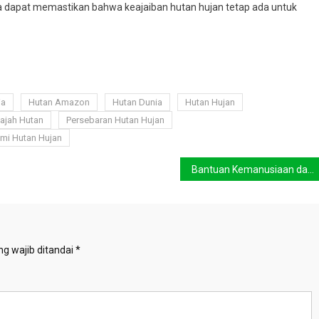
 dapat memastikan bahwa keajaiban hutan hujan tetap ada untuk
ia
Hutan Amazon
Hutan Dunia
Hutan Hujan
lajah Hutan
Persebaran Hutan Hujan
mi Hutan Hujan
Bantuan Kemanusiaan dari Indonesia Tiba di Sudan, Harapan Baru untuk Perdamaian
g wajib ditandai
*